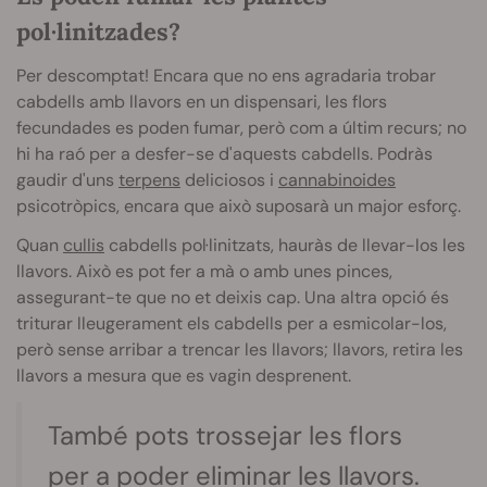
pol·linitzades?
Per descomptat! Encara que no ens agradaria trobar
cabdells amb llavors en un dispensari, les flors
fecundades es poden fumar, però com a últim recurs; no
hi ha raó per a desfer-se d'aquests cabdells. Podràs
gaudir d'uns
terpens
deliciosos i
cannabinoides
psicotròpics, encara que això suposarà un major esforç.
Quan
cullis
cabdells pol·linitzats, hauràs de llevar-los les
llavors. Això es pot fer a mà o amb unes pinces,
assegurant-te que no et deixis cap. Una altra opció és
triturar lleugerament els cabdells per a esmicolar-los,
però sense arribar a trencar les llavors; llavors, retira les
llavors a mesura que es vagin desprenent.
També pots trossejar les flors
per a poder eliminar les llavors.