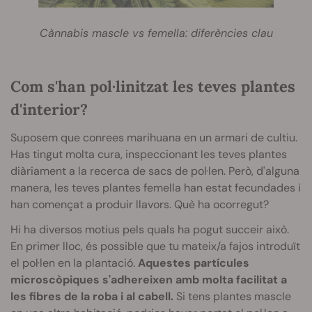
Cànnabis mascle vs femella: diferències clau
Com s'han pol·linitzat les teves plantes
d'interior?
Suposem que conrees marihuana en un armari de cultiu.
Has tingut molta cura, inspeccionant les teves plantes
diàriament a la recerca de sacs de pol·len. Però, d'alguna
manera, les teves plantes femella han estat fecundades i
han començat a produir llavors. Què ha ocorregut?
Hi ha diversos motius pels quals ha pogut succeir això.
En primer lloc, és possible que tu mateix/a fajos introduït
el pol·len en la plantació.
Aquestes partícules
microscòpiques s'adhereixen amb molta facilitat a
les fibres de la roba i al cabell.
Si tens plantes mascle