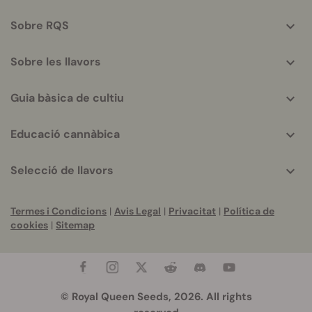
info
Sobre RQS
Sobre les llavors
Guia bàsica de cultiu
Educació cannàbica
Selecció de llavors
Termes i Condicions
|
Avis Legal
|
Privacitat
|
Política de
cookies
|
Sitemap
© Royal Queen Seeds, 2026. All rights