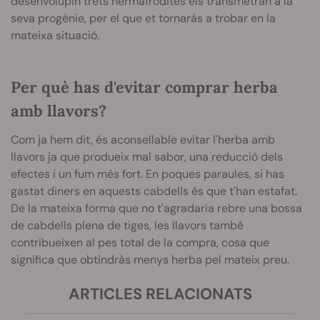
desenvolupin trets hermafrodites els transmetran a la
seva progènie, per el que et tornaràs a trobar en la
mateixa situació.
Per què has d'evitar comprar herba
amb llavors?
Com ja hem dit, és aconsellable evitar l'herba amb
llavors ja que produeix mal sabor, una reducció dels
efectes i un fum més fort. En poques paraules, si has
gastat diners en aquests cabdells és que t'han estafat.
De la mateixa forma que no t'agradaria rebre una bossa
de cabdells plena de tiges, les llavors també
contribueixen al pes total de la compra, cosa que
significa que obtindràs menys herba pel mateix preu.
ARTICLES RELACIONATS