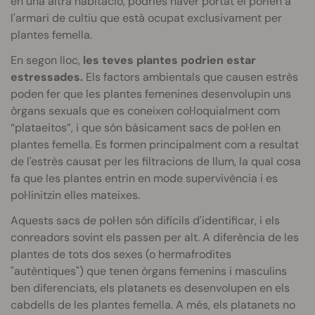
en una altra habitació, podries haver portat el pol·len a
l'armari de cultiu que està ocupat exclusivament per
plantes femella.
En segon lloc,
les teves plantes podrien estar
estressades.
Els factors ambientals que causen estrès
poden fer que les plantes femenines desenvolupin uns
òrgans sexuals que es coneixen col·loquialment com
“plataeitos”, i que són bàsicament sacs de pol·len en
plantes femella. Es formen principalment com a resultat
de l'estrès causat per les filtracions de llum, la qual cosa
fa que les plantes entrin en mode supervivència i es
pol·linitzin elles mateixes.
Aquests sacs de pol·len són difícils d'identificar, i els
conreadors sovint els passen per alt. A diferència de les
plantes de tots dos sexes (o hermafrodites
"autèntiques") que tenen òrgans femenins i masculins
ben diferenciats, els platanets es desenvolupen en els
cabdells de les plantes femella. A més, els platanets no