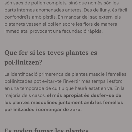
són sacs de pol·len complets, sinó que només són les
parts internes anomenades anteres. Des de lluny, és fàcil
confondre'ls amb pistils. En mancar del sac extern, els
platanets vessen el pol·len sobre les flors de manera
immediata, provocant una fecundació ràpida.
Que fer si les teves plantes es
pol·linitzen?
La identificació primerenca de plantes mascle i femelles
pol·linitzades pot evitar-te l'invertir més temps i esforç
en una temporada de cultiu que haurà estat en va. En la
majoria dels casos,
el més apropiat és desfer-se de
les plantes masculines juntament amb les femelles
pol·linitzades i començar de zero.
Es poden fumar les plantes