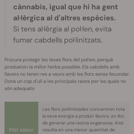
cànnabis, igual que hi ha gent
al·lèrgica al d'altres espècies.
Si tens al·lèrgia al pol·len, evita
fumar cabdells pol·linitzats.
Procura protegir les teves flors del pol·len, perquè
produeixin la millor herba possible. Els cabdells amb
llavors no tenen res a veure amb les flors sense fecundar.
Dona un cop d'ull a les principals raons per les quals no
són adequats
Les flors pol·linitzades concentren tota
la seva energia a produir llavors, en lloc
de generar una resina enganxosa. Això
Mal sabor
resulta en una menor quantitat de