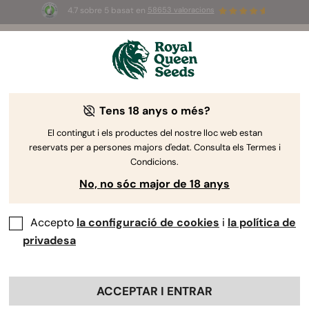
4.7 sobre 5 basat en
58653 valoracions
⏳
2x1
-
Oferta limitada
2d 14h 44m 12s
🌱
de Royal Queen Seeds
Guia de cultiu de marihuana
Tens 18 anys o més?
El contingut i els productes del nostre lloc web estan
reservats per a persones majors d'edat. Consulta els Termes i
Cercador de temes de la Guia de cultiu
Condicions.
No, no sóc major de 18 anys
Accepto
la configuració de cookies
i
la política de
privadesa
ACCEPTAR I ENTRAR