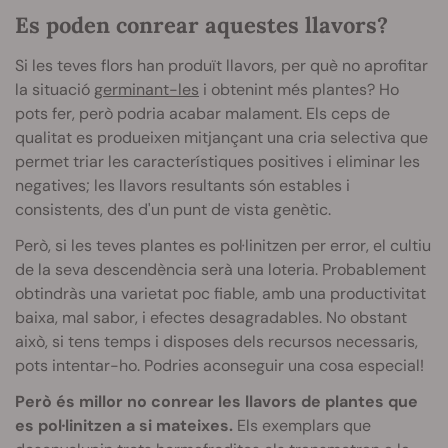
Es poden conrear aquestes llavors?
Si les teves flors han produït llavors, per què no aprofitar
la situació
germinant-les
i obtenint més plantes? Ho
pots fer, però podria acabar malament. Els ceps de
qualitat es produeixen mitjançant una cria selectiva que
permet triar les característiques positives i eliminar les
negatives; les llavors resultants són estables i
consistents, des d'un punt de vista genètic.
Però, si les teves plantes es pol·linitzen per error, el cultiu
de la seva descendència serà una loteria. Probablement
obtindràs una varietat poc fiable, amb una productivitat
baixa, mal sabor, i efectes desagradables. No obstant
això, si tens temps i disposes dels recursos necessaris,
pots intentar-ho. Podries aconseguir una cosa especial!
Però és millor no conrear les llavors de plantes que
es pol·linitzen a si mateixes.
Els exemplars que