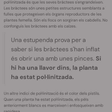
pol·linitzada és que les seves bràctees s'engrandeixen.
Les bràctees són unes petites estructures semblants a
fulles que protegeixen els òrgans reproductors de les
plantes femella. Són els llocs on sorgiran els cabdells. No
confonguis les bràctees amb els calzes.
Una estupenda prova per a
saber si les bràctees s'han inflat
és obrir una amb unes pinces.
Si
hi ha una llavor dins, la planta
ha estat pol·linitzada.
Un altre indici de pol·linització és el color dels pistils.
Quan una planta ha estat pol·linitzada, els pèls
anteriorment blancs es marceixen i enfosqueixen amb
rapidesa.