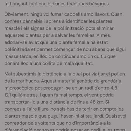
mitjançant l'aplicació d'unes tècniques bàsiques.
Òbviament, ningú vol fumar cabdells amb llavors. Quan
conrees cànnabis
i aprens a identificar les plantes
mascle i els signes de la pol·linització, pots eliminar
aquestes plantes per a salvar les femelles. A més,
adonar-se aviat que una planta femella ha estat
pol·linitzada et permet començar de nou abans que sigui
massa tarda, en lloc de continuar amb un cultiu que
donarà lloc a una collita de mala qualitat.
Mai subestimis la distància a la qual pot viatjar el pol·len
de la marihuana. Aquest material genètic de grandària
microscòpica pot propagar-se en un radi d'entre 4,8 i
12,1 quilòmetres. I quan fa mal temps, el vent podria
transportar-lo a una distància de fins a 48 km. Si
conrees a l'aire lliure
, no sols has de tenir en compte les
plantes mascle que pugui haver-hi al teu jardí. Qualsevol
conreador dels voltants que no d'importància a la
diferenciació per sexes podria posar en perill a les teves