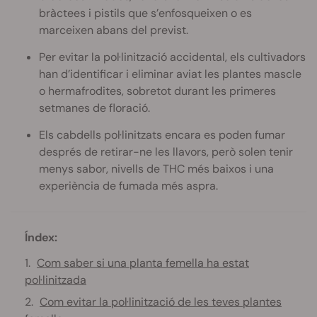
bràctees i pistils que s’enfosqueixen o es
marceixen abans del previst.
Per evitar la pol·linització accidental, els cultivadors
han d’identificar i eliminar aviat les plantes mascle
o hermafrodites, sobretot durant les primeres
setmanes de floració.
Els cabdells pol·linitzats encara es poden fumar
després de retirar-ne les llavors, però solen tenir
menys sabor, nivells de THC més baixos i una
experiència de fumada més aspra.
Índex:
Com saber si una planta femella ha estat
pol·linitzada
Com evitar la pol·linització de les teves plantes