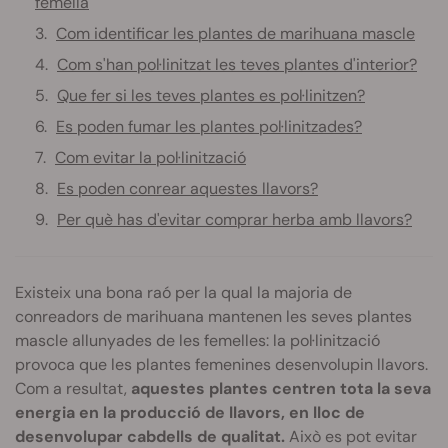
femella
Com identificar les plantes de marihuana mascle
Com s'han pol·linitzat les teves plantes d'interior?
Que fer si les teves plantes es pol·linitzen?
Es poden fumar les plantes pol·linitzades?
Com evitar la pol·linització
Es poden conrear aquestes llavors?
Per què has d'evitar comprar herba amb llavors?
Existeix una bona raó per la qual la majoria de
conreadors de marihuana mantenen les seves plantes
mascle allunyades de les femelles: la pol·linització
provoca que les plantes femenines desenvolupin llavors.
Com a resultat,
aquestes plantes centren tota la seva
energia en la producció de llavors, en lloc de
desenvolupar cabdells de qualitat.
Això es pot evitar