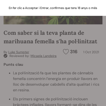
En fer clic a Acceptar i Entrar, confirmes que tens 18 anys o més
Com saber si la teva planta de
marihuana femella s'ha pol·linitzat
316
By
Luke Sumpter
1 Oct 2021
Reviewed by:
Micaela Landeira
Punts clau
La pol·linització fa que les plantes de cànnabis
femella concentrin l’energia en produir llavors en
lloc de desenvolupar cabdells d’alta qualitat i rics
en resina.
Els primers signes de pol·linització inclouen
bràctees inflades, llavors formant-se dins de les