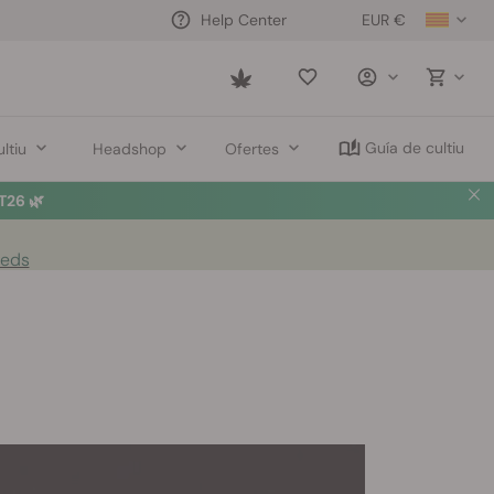
EUR €
Help Center
Saved
items
Guía de cultiu
ltiu
Headshop
Ofertes
26 🌿
eeds