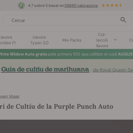
4.7 sobre 5 basat en
58690 valoracions
Col-
Llavors
Llavors
Mix Packs
lecció
Cu
brides F1
Tyson 2.0
llavors
hite Widow Auto gratis
pels primers 100 que utilitzin el codi
AUGUST
Guia de cultiu de marihuana
de Royal Queen S
even Voser
ri de Cultiu de la Purple Punch Auto