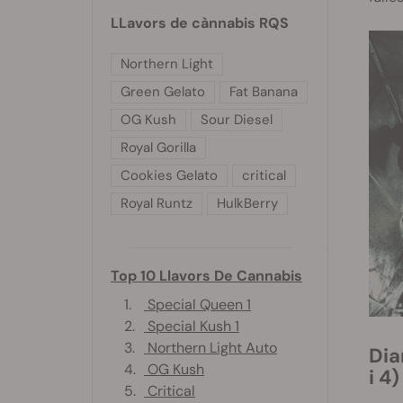
LLavors de cànnabis RQS
Northern Light
Green Gelato
Fat Banana
OG Kush
Sour Diesel
Royal Gorilla
Cookies Gelato
critical
Royal Runtz
HulkBerry
Top 10 Llavors De Cannabis
1.
Special Queen 1
2.
Special Kush 1
3.
Northern Light Auto
Diari de cultiu de la Purple Punch Automatic: fase vegetativa (setmanes 2, 3
4.
OG Kush
i 4)
5.
Critical