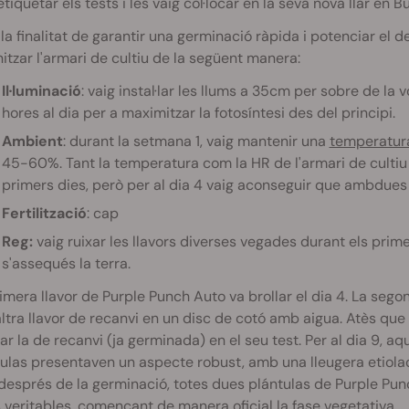
etiquetar els tests i les vaig col·locar en la seva nova llar en B
a finalitat de garantir una germinació ràpida i potenciar el 
itzar l'armari de cultiu de la següent manera:
Il·luminació
: vaig instal·lar les llums a 35cm per sobre de la 
hores al dia per a maximitzar la fotosíntesi des del principi.
Ambient
: durant la setmana 1, vaig mantenir una
temperatur
45-60%. Tant la temperatura com la HR de l'armari de cultiu
primers dies, però per al dia 4 vaig aconseguir que ambdue
Fertilització
: cap
Reg:
vaig ruixar les llavors diverses vegades durant els pri
s'assequés la terra.
imera llavor de Purple Punch Auto va brollar el dia 4. La segon
ltra llavor de recanvi en un disc de cotó amb aigua. Atès que 
ar la de recanvi (ja germinada) en el seu test. Per al dia 9, aq
ulas presentaven un aspecte robust, amb una lleugera etiolaci
després de la germinació, totes dues plántulas de Purple Pu
s veritables, començant de manera oficial la fase vegetativa.