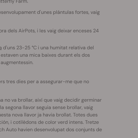
utterfly Farm.
desenvolupament d'unes plántulas fortes, vaig
vora dels AirPots, i les vaig deixar enceses 24
a
d'uns 23-25 °C i una humitat relativa del
 estaven una mica baixes durant els dos
s augmentessin.
mers tres dies per a assegurar-me que no
a no va brollar, així que vaig decidir germinar
la segona llavor seguia sense brollar, vaig
uesta nova llavor ja havia brollat. Totes dues
ón, i cotilèdons de color verd intens. Tretze
nch Auto havien desenvolupat dos conjunts de