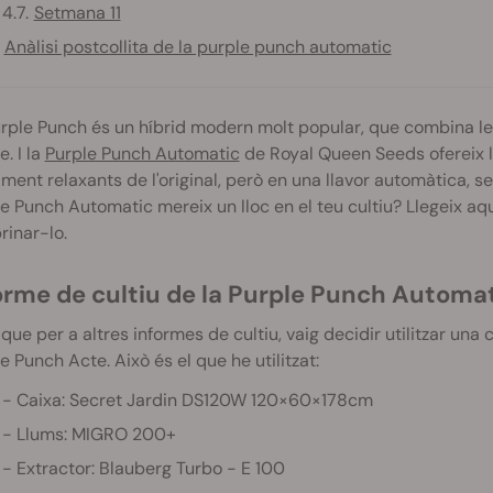
Setmana 11
Anàlisi postcollita de la purple punch automatic
rple Punch és un híbrid modern molt popular, que combina le
e. I la
Purple Punch Automatic
de Royal Queen Seeds ofereix l
ament relaxants de l'original, però en una llavor automàtica, se
e Punch Automatic mereix un lloc en el teu cultiu? Llegeix aq
rinar-lo.
orme de cultiu de la Purple Punch Automati
 que per a altres informes de cultiu, vaig decidir utilitzar una
e Punch Acte. Això és el que he utilitzat:
Caixa: Secret Jardin DS120W 120×60×178cm
Llums: MIGRO 200+
Extractor: Blauberg Turbo - E 100