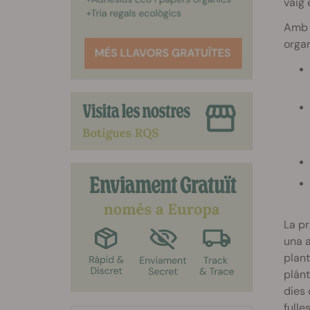
vaig 
Amb l
organ
La pr
una a
plant
plánt
dies 
fulle