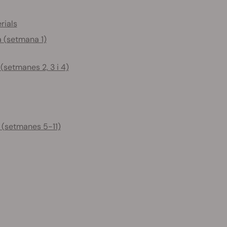
rials
a (setmana 1)
(setmanes 2, 3 i 4)
ó (setmanes 5-11)