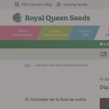
RQS Cannabis Blog
Cooking Guide
Llavors
Llavors
Llavors
feminitzades
autoflorescents
CBD
hí
🎁
3 W
Inici
>
Diari de Cultiu de la Purple Punch Auto
By
St
Dia
Cercador de la Guia de cultiu