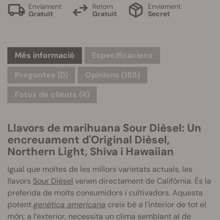
Enviament
Retorn
Enviament
Gratuït
Gratuït
Secret
Més informació
Especificacions
Preguntes
(0)
Opinions (185)
Fotos de clients (4)
Llavors de marihuana
Sour
Dièsel: Un
encreuament d'Original Dièsel,
Northern Light,
Shiva
i
Hawaiian
Igual que moltes de les millors varietats actuals, les
llavors
Sour
Dièsel
venen directament de Califòrnia.
És la
preferida de molts consumidors i cultivadors. Aquesta
potent
genètica americana
creix bé a l’interior de tot el
món; a l’exterior, necessita un clima semblant al de