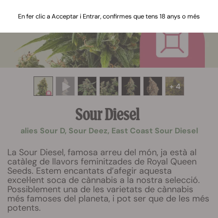
En fer clic a Acceptar i Entrar, confirmes que tens 18 anys o més
+ 4
Sour Diesel
alies Sour D, Sour Deez, East Coast Sour Diesel
La Sour Diesel, famosa arreu del món, ja està al
catàleg de llavors feminitzades de Royal Queen
Seeds. Estem encantats d’afegir aquesta
excel·lent soca de cànnabis a la nostra selecció.
Possiblement una de les varietats de cànnabis
més famoses del planeta, i pot ser que de les més
potents.