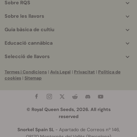
Sobre RQS
info
Sobre les llavors
Guia bàsica de cultiu
Educació cannàbica
Selecció de llavors
Termes i Condicions
|
Avis Legal
|
Privacitat
|
Política de
cookies
|
Sitemap
© Royal Queen Seeds, 2026. All rights
reserved
Snorkel Spain SL
- Apartado de Correos nº 146,
08170 Montornès del Vallès (Barcelona)