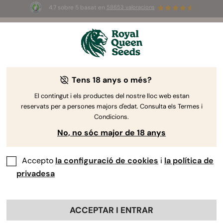
4.7 sobre 5 basat en
58653 valoracions
☀️
Summer Sales
: ¡Hasta un 50%
de descuento! ⏤
Compra ya
🛍️
Tens 18 anys o més?
El contingut i els productes del nostre lloc web estan
reservats per a persones majors d'edat. Consulta els Termes i
Condicions.
No, no sóc major de 18 anys
Accepto
la configuració de cookies
i
la política de
privadesa
ACCEPTAR I ENTRAR