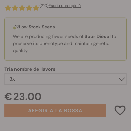
(210)
Escriu una opinió
Low Stock Seeds
We are producing fewer seeds of
Sour Diesel
to
preserve its phenotype and maintain genetic
quality.
Tria nombre de llavors
€ 23.00
AFEGIR A LA BOSSA