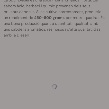
La
Sour Diesel
és una soca molt aromàtica i forta. Els
sabors àcid, herbaci i químic provenen dels seus
brillants cabdells. Si es cultiva correctament, produeix
un rendiment de
450-600 grams
per metre quadrat. És
una bona producció quant a quantitat i qualitat, amb
uns cabdells aromàtics, resinosos i d’alta qualitat. Gas
amb la Diesel!