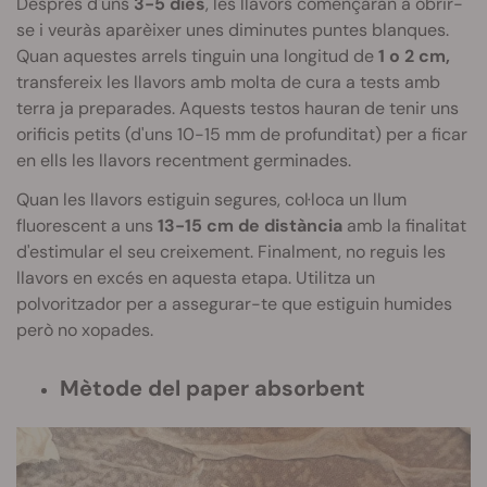
Després d'uns
3-5 dies
, les llavors començaran a obrir-
se i veuràs aparèixer unes diminutes puntes blanques.
Quan aquestes arrels tinguin una longitud de
1 o 2 cm,
transfereix les llavors amb molta de cura a tests amb
terra ja preparades. Aquests testos hauran de tenir uns
orificis petits (d'uns 10-15 mm de profunditat) per a ficar
en ells les llavors recentment germinades.
Quan les llavors estiguin segures, col·loca un llum
fluorescent a uns
13-15 cm de distància
amb la finalitat
d'estimular el seu creixement. Finalment, no reguis les
llavors en excés en aquesta etapa. Utilitza un
polvoritzador per a assegurar-te que estiguin humides
però no xopades.
Mètode del paper absorbent