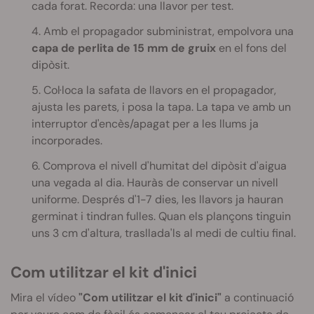
cada forat. Recorda: una llavor per test.
4. Amb el propagador subministrat, empolvora una
capa de perlita de 15 mm de gruix
en el fons del
dipòsit.
5. Col·loca la safata de llavors en el propagador,
ajusta les parets, i posa la tapa. La tapa ve amb un
interruptor d'encès/apagat per a les llums ja
incorporades.
6. Comprova el nivell d'humitat del dipòsit d'aigua
una vegada al dia. Hauràs de conservar un nivell
uniforme. Després d'1-7 dies, les llavors ja hauran
germinat i tindran fulles. Quan els plançons tinguin
uns 3 cm d'altura, trasllada'ls al medi de cultiu final.
Com utilitzar el kit d'inici
Mira el vídeo
"Com utilitzar el kit d'inici"
a continuació