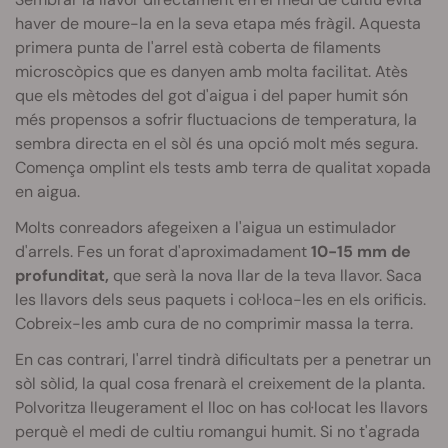
haver de moure-la en la seva etapa més fràgil. Aquesta
primera punta de l'arrel està coberta de filaments
microscòpics que es danyen amb molta facilitat. Atès
que els mètodes del got d'aigua i del paper humit són
més propensos a sofrir fluctuacions de temperatura, la
sembra directa en el sòl és una opció molt més segura.
Comença omplint els tests amb terra de qualitat xopada
en aigua.
Molts conreadors afegeixen a l'aigua un estimulador
d'arrels. Fes un forat d'aproximadament
10-15 mm de
profunditat,
que serà la nova llar de la teva llavor. Saca
les llavors dels seus paquets i col·loca-les en els orificis.
Cobreix-les amb cura de no comprimir massa la terra.
En cas contrari, l'arrel tindrà dificultats per a penetrar un
sòl sòlid, la qual cosa frenarà el creixement de la planta.
Polvoritza lleugerament el lloc on has col·locat les llavors
perquè el medi de cultiu romangui humit. Si no t'agrada