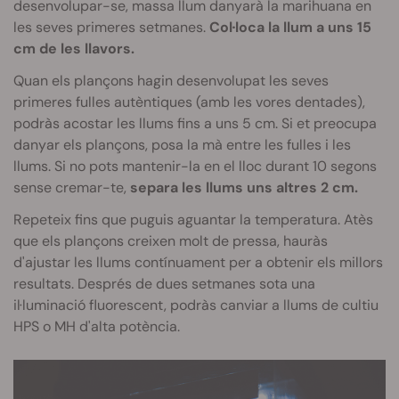
desenvolupar-se, massa llum danyarà la marihuana en
les seves primeres setmanes.
Col·loca la llum a uns 15
cm de les llavors.
Quan els plançons hagin desenvolupat les seves
primeres fulles autèntiques (amb les vores dentades),
podràs acostar les llums fins a uns 5 cm. Si et preocupa
danyar els plançons, posa la mà entre les fulles i les
llums. Si no pots mantenir-la en el lloc durant 10 segons
sense cremar-te,
separa les llums uns altres 2 cm.
Repeteix fins que puguis aguantar la temperatura. Atès
que els plançons creixen molt de pressa, hauràs
d'ajustar les llums contínuament per a obtenir els millors
resultats. Després de dues setmanes sota una
il·luminació fluorescent, podràs canviar a llums de cultiu
HPS o MH d'alta potència.