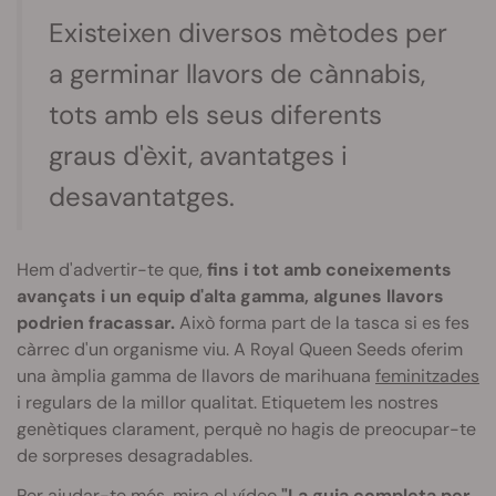
Existeixen diversos mètodes per
a germinar llavors de cànnabis,
tots amb els seus diferents
graus d'èxit, avantatges i
desavantatges.
Hem d'advertir-te que,
fins i tot amb coneixements
avançats i un equip d'alta gamma, algunes llavors
podrien fracassar.
Això forma part de la tasca si es fes
càrrec d'un organisme viu. A
Royal Queen
Seeds
oferim
una àmplia gamma de llavors de marihuana
feminitzades
i regulars de la millor qualitat. Etiquetem les nostres
genètiques clarament, perquè no hagis de preocupar-te
de sorpreses desagradables.
Per ajudar-te més, mira el vídeo
"La guia completa per