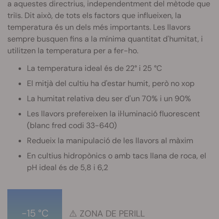
a aquestes directrius, independentment del mètode que
triïs. Dit això, de tots els factors que influeixen, la
temperatura és un dels més importants. Les llavors
sempre busquen fins a la mínima quantitat d'humitat, i
utilitzen la temperatura per a fer-ho.
La temperatura ideal és de 22° i 25 °C
El mitjà del cultiu ha d'estar humit, però no xop
La humitat relativa deu ser d'un 70% i un 90%
Les llavors prefereixen la il·luminació fluorescent
(blanc fred codi 33-640)
Redueix la manipulació de les llavors al màxim
En cultius hidropònics o amb tacs llana de roca, el
pH ideal és de 5,8 i 6,2
-15 °C
⚠️ ZONA DE PERILL