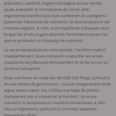
plàntules. L'addició d'agents biològics actius també
ajuda a establir el microbioma de l'arrel, amb
organismes beneficiosos que combaten els patògens i
potencien l'absorció de nutrients i la descomposició del
material orgànic. A més, el pH equilibrat d'aquests tacs
fa que les arrels puguin absorbir fertilitzants sense risc
que es produeixi un bloqueig de nutrients.
La seva manipulació és molt senzilla, i faciliten molt el
trasplantament. Quan comencin a apuntar les arrels,
trasplanta les plàntules directament en la terra o en un
sistema hidropònic.
Posa una llavor en cada tac de RQS Soil Plugs, col·loca'ls
en una safata de germinació, i ruixa'ls lleugerament amb
aigua, sense xopar-los. Utilitza una tapa de plàstic
transparent per a conservar la humitat, i procura
mantenir la temperatura i humitat esmentades a dalt.
Usa un higròmetre petit per a controlar aquestes
importants xifres.