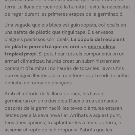
terra. La llana de roca reté la humitat i evita la necessitat
de regar durant les primeres etapes de la germinació.
Una vegada que els blocs estiguin xopats, col·loca'ls en
una safata de plàstic que tingui tapa. Els envasos
d'alguns pastissos són ideals.
La cúpula del recipient
de plàstic permetrà que es crei un
micro clima
tropical propi
.
Si pots ficar tots els components en un
armari climatitzat, hauràs creat un subministrament
constant d'humitat i no hauràs de tocar les llavors fins
que estiguin llestes per a transferir-les al medi de cultiu
definitiu en forma de plançons.
Amb el mètode de la llana de roca, les llavors
germinaran en un o dos dies. Dues o tres setmanes
després de la germinació, les teves
plàntules
estaran
llestes per a la seva nova llar. Arribats a aquest punt,
tens dues opcions; trasplantar-les a tests de terra, o
assumir el repte de la hidroponia. Sabràs que les