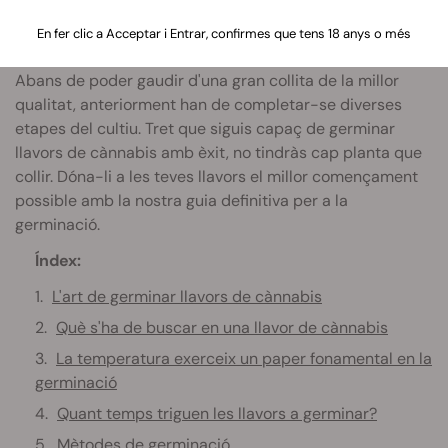
En fer clic a Acceptar i Entrar, confirmes que tens 18 anys o més
Abans de poder gaudir d'una gran collita de la millor
qualitat, anteriorment han de completar-se diverses
etapes del cultiu. Tret que siguis capaç de germinar
llavors de cànnabis amb èxit, no tindràs cap planta que
collir. Dóna-li a les teves llavors el millor començament
possible amb la nostra guia definitiva per a la
germinació.
Índex:
L'art de germinar llavors de cànnabis
Què s'ha de buscar en una llavor de cànnabis
La temperatura exerceix un paper fonamental en la
germinació
Quant temps triguen les llavors a germinar?
Mètodes de germinació