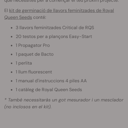
que necessites per a començar el teu pròxim projecte.
El
kit de germinació de llavors feminitzades de Royal
Queen Seeds
conté:
3 llavors feminitzades Critical de RQS
20 testos per a plançons Easy-Start
1 Propagator Pro
1 paquet de Bacto
1 perlita
1 llum fluorescent
1 manual d'instruccions 4 piles AA
1 catàleg de Royal Queen Seeds
* També necessitaràs un got mesurador i un mesclador
(no inclosos en el kit).