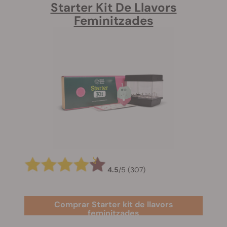
Starter Kit De Llavors
Feminitzades
4.5
/
5
(307)
Comprar Starter kit de llavors
feminitzades