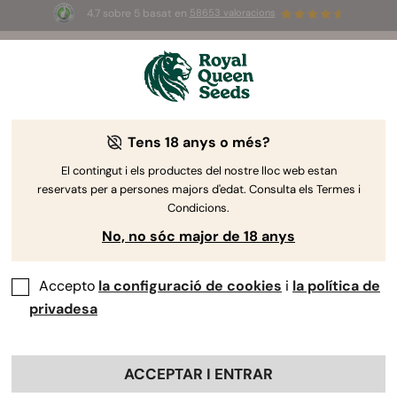
4.7 sobre 5 basat en
58653 valoracions
☀️
Summer Sales
: ¡Hasta un 50%
de descuento! ⏤
Compra ya
🛍️
de Royal Queen Seeds
Guia de cultiu de marihuana
Tens 18 anys o més?
El contingut i els productes del nostre lloc web estan
reservats per a persones majors d'edat. Consulta els Termes i
Cercador de temes de la Guia de cultiu
Condicions.
No, no sóc major de 18 anys
Guia completa per la germinació de
llavors de Marihuana
Accepto
la configuració de cookies
i
la política de
privadesa
ACCEPTAR I ENTRAR