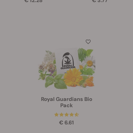
€ 12.28
€ 3.77
Royal Guardians Bio
Pack
€ 6.61