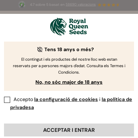
4.7 sobre 5 basat en
58690 valoracions
🎁
3 llavors White Widow Auto
GRATIS pels
primers 100 que utilitzin el codi
AUGUST26 🌿
Tens 18 anys o més?
Cultius Associats
La nostra gran selecció de cultius associats pot
El contingut i els productes del nostre lloc web estan
reservats per a persones majors d'edat. Consulta els Termes i
repel·lir insectes i petites criatures, millorar la
Condicions.
retenció d'aigua, augmentar la qualitat del sòl, i
No, no sóc major de 18 anys
oferir ombra o una manera d'ocultar les teves
plantes de marihuana. Els cultius associats
ofereixen protecció natural per al cànnabis.
Accepto
la configuració de cookies
i
la política de
privadesa
Ordenar per
ACCEPTAR I ENTRAR