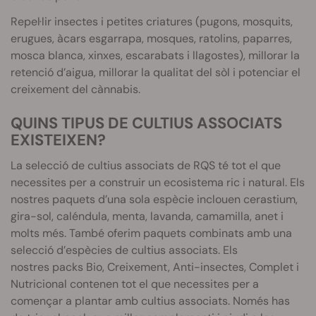
Repel·lir insectes i petites criatures (pugons, mosquits,
erugues, àcars esgarrapa, mosques, ratolins, paparres,
mosca blanca, xinxes, escarabats i llagostes), millorar la
retenció d’aigua, millorar la qualitat del sòl i potenciar el
creixement del cànnabis.
QUINS TIPUS DE CULTIUS ASSOCIATS
EXISTEIXEN?
La selecció de cultius associats de RQS té tot el que
necessites per a construir un ecosistema ric i natural. Els
nostres paquets d’una sola espècie inclouen cerastium,
gira-sol, caléndula, menta, lavanda, camamilla, anet i
molts més. També oferim paquets combinats amb una
selecció d’espècies de cultius associats. Els
nostres packs Bio, Creixement, Anti-insectes, Complet i
Nutricional contenen tot el que necessites per a
començar a plantar amb cultius associats. Només has