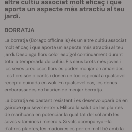
altre cultiu associat molt eficaç i que
aporta un aspecte més atractiu al teu
jardí.
BORRATJA
La borratja (Borago officinalis) és un altre cultiu associat
molt eficaç i que aporta un aspecte més atractiu al teu
jardí. Desplega flors color espígol contínuament durant
tota la temporada de cultiu. Els seus brots més joves i
les seves precioses flors es poden menjar en amanides.
Les flors són picants i donen un toc especial a qualsevol
recepta cuinada en wok. En qualsevol cas, les dones
embarassades no haurien de menjar borratja.
La borratja és bastant resistent i es desenvoluparà bé en
gairebé qualsevol entorn. Millora la salut de les plantes
de marihuana en potenciar la qualitat del sòl amb les
seves vitamines i minerals. Si vols acompanyar-la
d'altres plantes, les maduixes es porten molt bé amb la