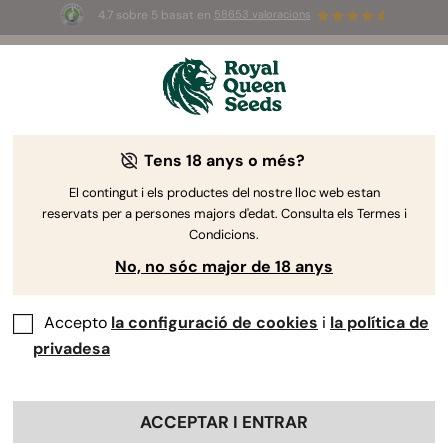
4.7 sobre 5 basat en
58653 valoracions
☀️
Summer Sales
: ¡Hasta un 50%
de descuento! ⏤
Compra ya
🛍️
Tens 18 anys o més?
El contingut i els productes del nostre lloc web estan
reservats per a persones majors d'edat. Consulta els Termes i
Condicions.
No, no sóc major de 18 anys
Accepto
la configuració de cookies
i
la política de
privadesa
ACCEPTAR I ENTRAR