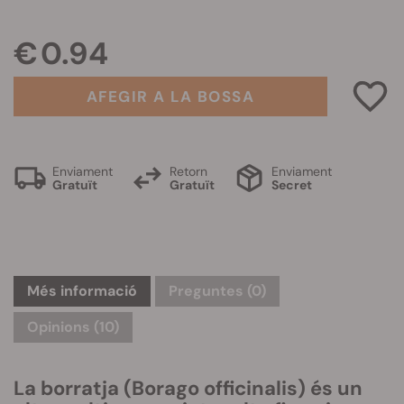
€ 0.94
AFEGIR A LA BOSSA
Enviament
Retorn
Enviament
Gratuït
Gratuït
Secret
Més informació
Preguntes
(0)
Opinions (10)
La borratja (Borago officinalis) és un