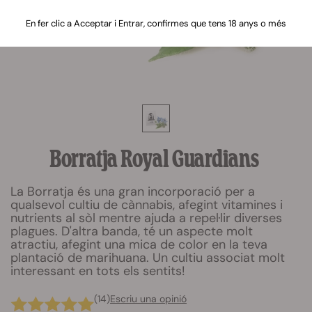
En fer clic a Acceptar i Entrar, confirmes que tens 18 anys o més
Borratja Royal Guardians
La Borratja és una gran incorporació per a
qualsevol cultiu de cànnabis, afegint vitamines i
nutrients al sòl mentre ajuda a repel·lir diverses
plagues. D'altra banda, té un aspecte molt
atractiu, afegint una mica de color en la teva
plantació de marihuana. Un cultiu associat molt
interessant en tots els sentits!
(14)
Escriu una opinió