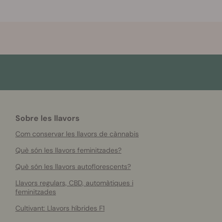
Sobre les llavors
Com conservar les llavors de cànnabis
Què són les llavors feminitzades?
Què són les llavors autoflorescents?
Llavors regulars, CBD, automàtiques i
feminitzades
Cultivant: Llavors híbrides F1