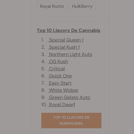
Royal Runtz
HulkBerry
Top 10 Llavors De Cannabis
1.
Special Queen 1
2.
Special Kush 1
3.
Northern Light Auto
4.
OG Kush
5.
Critical
6.
Quick One
7.
Easy Start
8.
White Widow
9.
Green Gelato Auto
10.
Royal Dwarf
TOP 10 LLAVORS DE
MARIHUANA