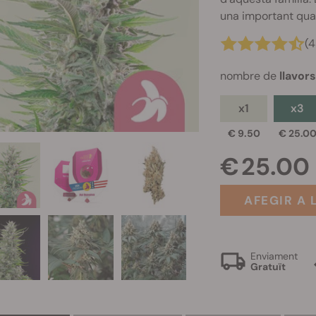
una important qua
(
nombre de
llavor
x1
x3
€ 9.50
€ 25.0
€ 25.00
AFEGIR A 
Enviament
Gratuït