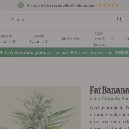
4.7 sobre 5 basat en
58690 valoracions
Col-
Llavors
Llavors
Mix Packs
lecció
Cu
brides F1
Tyson 2.0
llavors
hite Widow Auto gratis
pels primers 100 que utilitzin el codi
AUGUST
Fat Banan
alies Chiquita Ba
Les llavors de la 
altament selectiu 
grans i robustes d
d'aquesta família. 