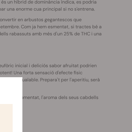
és un híbrid de dominància índica, es podria
ar una enorme cua principal si no s'entrena.
nvertir en arbustos gegantescos que
n setembre.
Com ja hem esmentat, si tractes bé a
bdells rabassuts amb més d'un 25% de
THC
i una
fòric inicial i deliciós sabor afruitat podrien
otent! Una forta sensació d'efecte físic
xant inigualable. Prepara't per l'aperitiu, serà
ja hem comentat, l'aroma dels seus cabdells