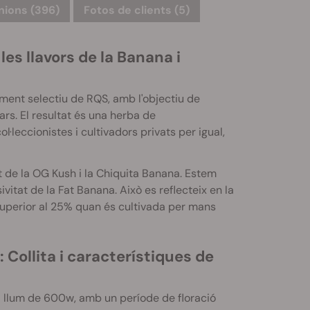
nions (396)
Fotos de clients (5)
s llavors de la Banana i
tament selectiu de
RQS
, amb l'objectiu de
ars.
El resultat és una herba de
·leccionistes i cultivadors privats per igual,
 de la OG Kush i la Chiquita Banana. Estem
vitat de la Fat Banana. Això es reflecteix en la
superior al 25% quan és cultivada per mans
Collita i característiques de
 llum de 600w, amb un període de floració