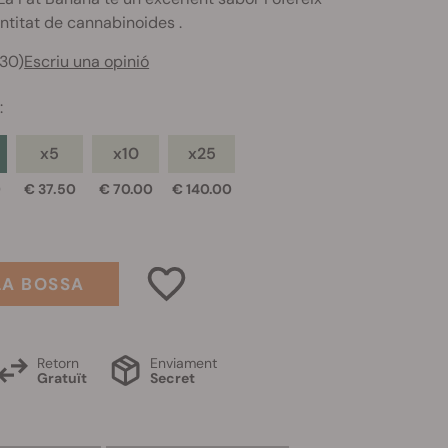
ntitat de cannabinoides .
430)
Escriu una opinió
s
:
x5
x10
x25
0
€ 37.50
€ 70.00
€ 140.00
LA BOSSA
Retorn
Enviament
Gratuït
Secret