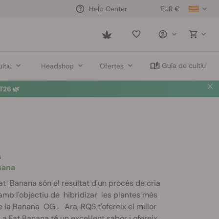
EUR €
Help Center
Saved
items
Guía de cultiu
ltiu
Headshop
Ofertes
26 🌿
a
nana
Fat Banana són el resultat d'un procés de cria
amb l'objectiu de hibridizar les plantes més
e la Banana OG . Ara, RQS t'ofereix el millor
La Fat Banana té un excel·lent sabor i ofereix