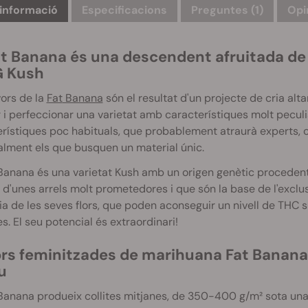
informació
Especificacions
Preguntes
(1)
Opi
t
Banana és una descendent afruitada de le
G
Kush
vors de la
Fat
Banana
són el resultat d'un projecte de cria al
 i perfeccionar una varietat amb característiques molt peculi
rístiques poc habituals, que probablement atraurà experts, col
lment els que busquen un material únic.
Banana és una varietat Kush amb un origen genètic procedent
 d'unes arrels molt prometedores i que són la base de l'exclusi
a de les seves flors, que poden aconseguir un nivell de THC 
s. El seu potencial és extraordinari!
ors feminitzades de marihuana
Fat
Banana: 
u
Banana produeix collites mitjanes, de 350-400 g/m² sota una