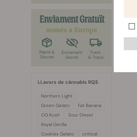
LLavors de cànnabis RQS
Northern Light
Green Gelato
Fat Banana
OG Kush
Sour Diesel
Royal Gorilla
Cookies Gelato
critical