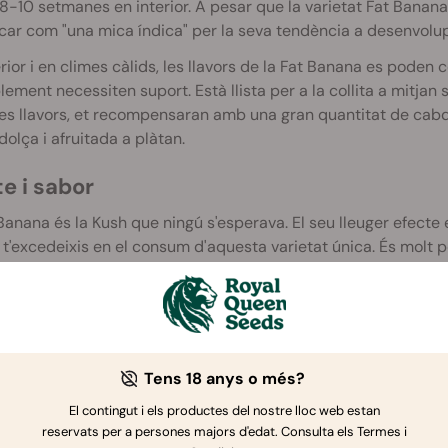
8-10 setmanes en interior.
A pesar que la varietat
Fat
Banana 
icar com "una mica índica" per la seva tendència a desenvolup
rior i en climes càlids, les llavors de la
Fat
Banana es poden co
lement necessiten suport.
Està llista per a la collita a mitja
es llavors, et recompensaran amb una gran quantitat de ca
olça i afruitada a plàtan.
e i sabor
Banana és la Kush que ningú s'esperava. El seu lleuger efecte eu
 t'excedeixis en el consum d'aquesta varietat única. És molt p
ra de tu més tard o més d'hora, seguida d'una experiència rela
ge al país dels sabors que comença i acaba al sofà.
l sabor, la varietat
Fat
Banana és dolça amb tocs cítrics.
Com 
 al de la seva homònima i és una delícia per a l'olfacte.
Tens 18 anys o més?
El contingut i els productes del nostre lloc web estan
reservats per a persones majors d'edat. Consulta els Termes i