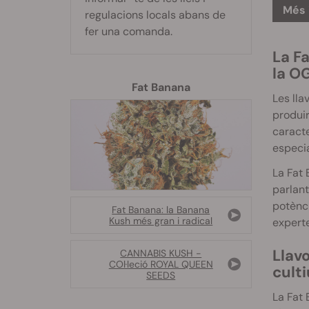
Més 
regulacions locals abans de
fer una comanda.
La
Fa
la
O
Fat Banana
Les lla
produir
caracte
especia
La Fat 
parlant
potènci
Fat Banana: la Banana
Kush més gran i radical
experte
Llav
CANNABIS KUSH -
COl·leció ROYAL QUEEN
culti
SEEDS
La Fat 