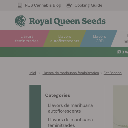
RQS Cannabis Blog
Cooking Guide
Llavors
Llavors
Llavors
feminitzades
autoflorescents
CBD
hí
🎁
3 W
Inici
>
Llavors de marihuana feminitzades
>
Fat Banana
Categories
Llavors de marihuana
autoflorescents
Llavors de marihuana
feminitzades