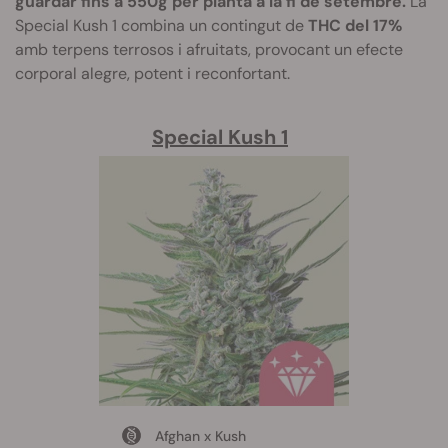
guardar fins a 550g per planta a la fi de setembre.
La
Special Kush 1 combina un contingut de
THC del 17%
amb terpens terrosos i afruitats, provocant un efecte
corporal alegre, potent i reconfortant.
Special Kush 1
Afghan x Kush