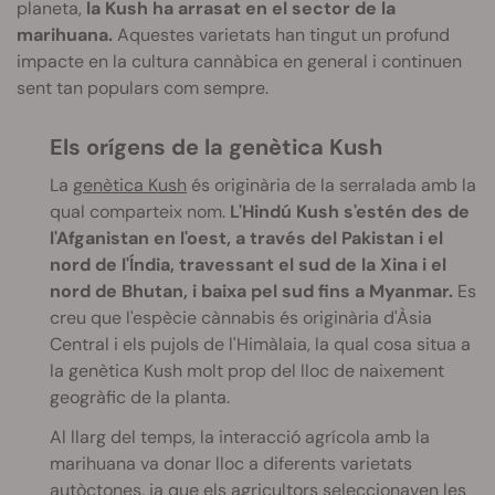
planeta,
la Kush ha arrasat en el sector de la
marihuana.
Aquestes varietats han tingut un profund
impacte en la cultura cannàbica en general i continuen
sent tan populars com sempre.
Els orígens de la genètica Kush
La
genètica Kush
és originària de la serralada amb la
qual comparteix nom.
L'Hindú Kush s'estén des de
l'Afganistan en l'oest, a través del Pakistan i el
nord de l'Índia, travessant el sud de la Xina i el
nord de Bhutan, i baixa pel sud fins a Myanmar.
Es
creu que l'espècie cànnabis és originària d'Àsia
Central i els pujols de l'Himàlaia, la qual cosa situa a
la genètica Kush molt prop del lloc de naixement
geogràfic de la planta.
Al llarg del temps, la interacció agrícola amb la
marihuana va donar lloc a diferents varietats
autòctones, ja que els agricultors seleccionaven les