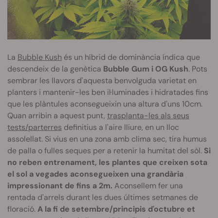
La
Bubble Kush
és un híbrid de dominància índica que
descendeix de la genètica
Bubble Gum i OG Kush
. Pots
sembrar les llavors d'aquesta benvolguda varietat en
planters i mantenir-les ben il·luminades i hidratades fins
que les plàntules aconsegueixin una altura d'uns 10cm.
Quan arribin a aquest punt,
trasplanta-les als seus
tests/parterres
definitius a l'aire lliure, en un lloc
assolellat. Si vius en una zona amb clima sec, tira humus
de palla o fulles seques per a retenir la humitat del sòl.
Si
no reben entrenament, les plantes que creixen sota
el sol a vegades aconsegueixen una grandària
impressionant de fins a 2m.
Aconsellem fer una
rentada d'arrels durant les dues últimes setmanes de
floració.
A la fi de setembre/principis d'octubre et