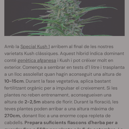
Amb la
Special Kush 1
arribem al final de les nostres
varietats Kush clàssiques. Aquest híbrid índica dominant
conté
genètica afganesa
i Kush i pot créixer molt en
exterior. Comença a sembrar en tests d'1 litre i trasplanta
a un lloc assolellat quan hagin aconseguit una altura de
10-15cm
. Durant la fase vegetativa, aplica bastant
fertilitzant orgànic per a impulsar el creixement. Si les
plantes no reben entrenament, aconsegueixen una
altura de
2-2,5m
abans de florir. Durant la floració, les
teves plantes poden arribar a una altura màxima de
270cm,
donant lloc a una enorme copa repleta de
cabdells.
Prepara suficients flascons d'herba per a