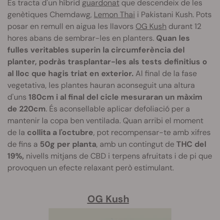
Es tracta d'un híbrid
guardonat
que descendeix de les
genètiques Chemdawg,
Lemon Thai
i Pakistani Kush. Pots
posar en remull en aigua les llavors
OG Kush
durant 12
hores abans de sembrar-les en planters.
Quan les
fulles veritables superin la circumferència del
planter, podràs trasplantar-les als tests definitius o
al lloc que hagis triat en exterior.
Al final de la fase
vegetativa, les plantes hauran aconseguit una altura
d'uns
180cm i al final del cicle mesuraran un màxim
de 220cm
. És aconsellable aplicar defoliació per a
mantenir la copa ben ventilada. Quan arribi el moment
de la
collita a l'octubre
, pot recompensar-te amb xifres
de fins a
50g per planta
, amb un contingut de
THC del
19%,
nivells mitjans de CBD i terpens afruitats i de pi que
provoquen un efecte relaxant però estimulant.
OG Kush