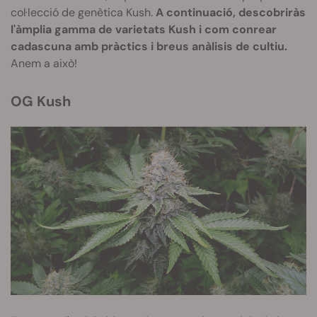
col·lecció de genètica Kush.
A continuació, descobriràs
l'àmplia gamma de varietats Kush i com conrear
cadascuna amb pràctics i breus anàlisis de cultiu.
Anem a això!
OG Kush