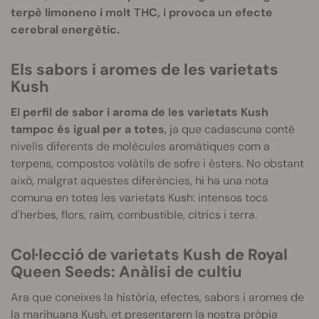
terpè limoneno i molt THC, i provoca un efecte
cerebral energètic.
Els sabors i aromes de les varietats
Kush
El perfil de sabor i aroma de les varietats Kush
tampoc és igual per a totes
, ja que cadascuna conté
nivells diferents de molècules aromàtiques com a
terpens, compostos volàtils de sofre i èsters. No obstant
això, malgrat aquestes diferències, hi ha una nota
comuna en totes les varietats Kush: intensos tocs
d'herbes, flors, raïm, combustible, cítrics i terra.
Col·lecció de varietats Kush de Royal
Queen Seeds: Anàlisi de cultiu
Ara que coneixes la història, efectes, sabors i aromes de
la marihuana Kush, et presentarem la nostra pròpia