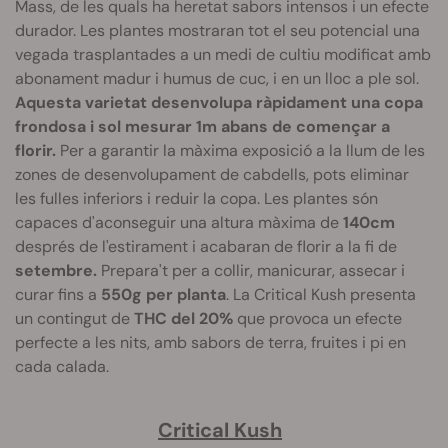
Mass, de les quals ha heretat sabors intensos i un efecte
durador. Les plantes mostraran tot el seu potencial una
vegada trasplantades a un medi de cultiu modificat amb
abonament madur i humus de cuc, i en un lloc a ple sol.
Aquesta varietat desenvolupa ràpidament una copa
frondosa i sol mesurar 1m abans de començar a
florir.
Per a garantir la màxima exposició a la llum de les
zones de desenvolupament de cabdells, pots eliminar
les fulles inferiors i reduir la copa. Les plantes són
capaces d'aconseguir una altura màxima de
140cm
després de l'estirament
i acabaran de florir a la fi de
setembre.
Prepara't per a collir, manicurar, assecar i
curar fins a
550g per planta
. La Critical Kush presenta
un contingut de
THC del 20%
que provoca un efecte
perfecte a les nits, amb sabors de terra, fruites i pi en
cada calada.
Critical Kush