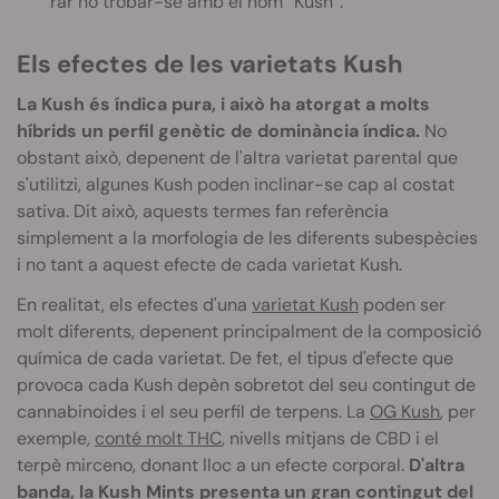
rar no trobar-se amb el nom “Kush”.
Els efectes de les varietats Kush
La Kush és índica pura, i això ha atorgat a molts
híbrids un perfil genètic de dominància índica.
No
obstant això, depenent de l'altra varietat parental que
s'utilitzi, algunes Kush poden inclinar-se cap al costat
sativa. Dit això, aquests termes fan referència
simplement a la morfologia de les diferents subespècies
i no tant a aquest efecte de cada varietat Kush.
En realitat, els efectes d'una
varietat Kush
poden ser
molt diferents, depenent principalment de la composició
química de cada varietat. De fet, el tipus d'efecte que
provoca cada Kush depèn sobretot del seu contingut de
cannabinoides i el seu perfil de terpens. La
OG Kush
, per
exemple,
conté molt THC
, nivells mitjans de CBD i el
terpè mirceno, donant lloc a un efecte corporal.
D'altra
banda, la Kush Mints presenta un gran contingut del