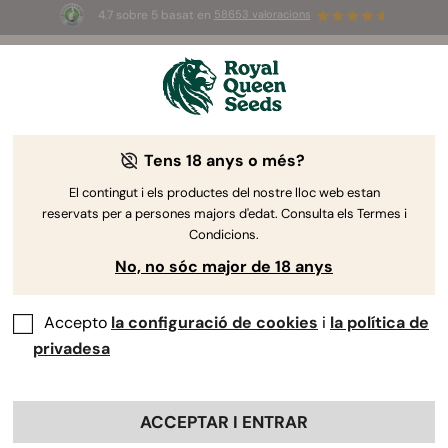
4.7 sobre 5 basat en
58653 valoracions
☀️
Summer Sales
: ¡Hasta un 50%
de descuento! ⏤
Compra ya
🛍️
Tens 18 anys o més?
By
Luke Sumpter
Què és la marihuana Kush: Descobreix
El contingut i els productes del nostre lloc web estan
reservats per a persones majors d'edat. Consulta els Termes i
la col·lecció de RQS
Condicions.
No, no sóc major de 18 anys
Accepto
la configuració de cookies
i
la política de
privadesa
ACCEPTAR I ENTRAR
La genètica Kush és molt famosa entre conreadors i