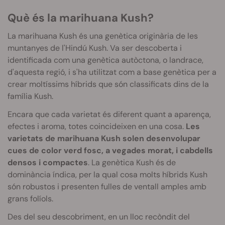
Què és la marihuana Kush?
La marihuana Kush és una genètica originària de les
muntanyes de l'Hindú Kush. Va ser descoberta i
identificada com una genètica autòctona, o landrace,
d'aquesta regió, i s'ha utilitzat com a base genètica per a
crear moltíssims híbrids que són classificats dins de la
família Kush.
Encara que cada varietat és diferent quant a aparença,
efectes i aroma, totes coincideixen en una cosa.
Les
varietats de marihuana Kush solen desenvolupar
cues de color verd fosc, a vegades morat, i cabdells
densos i compactes
. La genètica Kush és de
dominància índica, per la qual cosa molts híbrids Kush
són robustos i presenten fulles de ventall amples amb
grans folíols.
Des del seu descobriment, en un lloc recòndit del