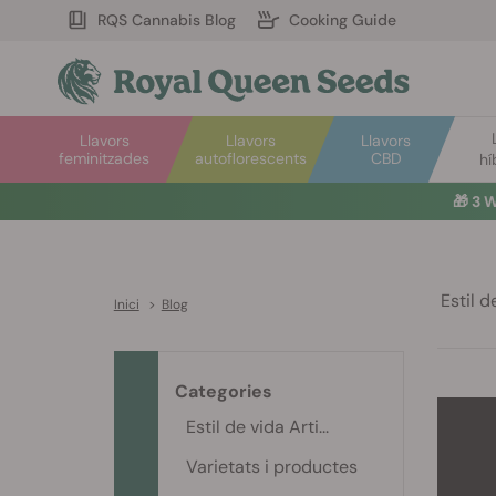
RQS Cannabis Blog
Cooking Guide
Llavors
Llavors
Llavors
feminitzades
autoflorescents
CBD
hí
🎁
3 W
Estil de
Inici
>
Blog
Categories
Estil de vida Arti...
Varietats i productes