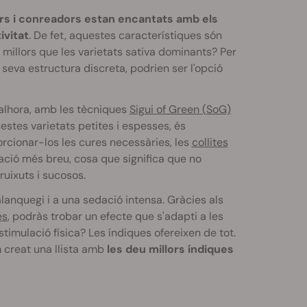
s i conreadors estan encantats amb els
ivitat
. De fet, aquestes característiques són
n millors que les varietats sativa dominants? Per
a seva estructura discreta, podrien ser l'opció
 alhora, amb les tècniques
Sigui of Green (SoG)
estes varietats petites i espesses, és
porcionar-los les cures necessàries, les
collites
ació més breu, cosa que significa que no
uixuts i sucosos.
palanquegi i a una sedació intensa. Gràcies als
es
, podràs trobar un efecte que s'adapti a les
stimulació física? Les índiques ofereixen de tot.
m creat una llista amb
les deu millors índiques