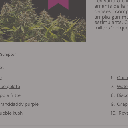
Les varietats 
amants de la 
denses i comp
àmplia gamma d
estimulants. C
millors índiqu
 Sumpter
x:
e
Cher
lue gelato
Wate
pple fritter
Bisco
randdaddy purple
Grap
ubble kush
Roya