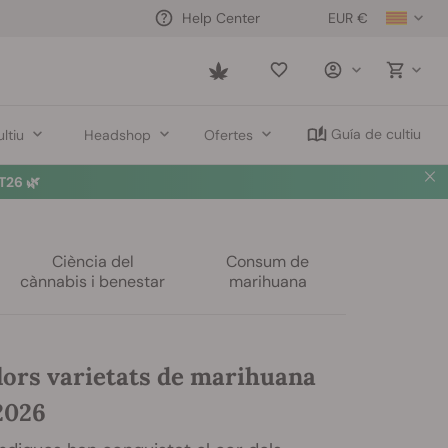
EUR €
Help Center
Saved
items
Guía de cultiu
ltiu
Headshop
Ofertes
26 🌿
Ciència del
Consum de
cànnabis i benestar
marihuana
lors varietats de marihuana
2026