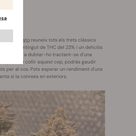
esa
la
Blue Gelato
reuneix tots els trets clàssics
amb un contingut de THC del 23% i un deliciós
s. Qui anava a dubtar-ho tractant-se d'una
 Després de collir aquest cep, podràs gaudir
nts per al cos. Pots esperar un rendiment d'uns
nta si la conrees en exteriors.