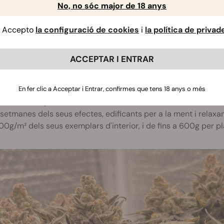
No, no sóc major de 18 anys
Accepto
la configuració de cookies
i
la política de privad
ue Gelato
ACCEPTAR I ENTRAR
tar-se d'una de les nostres varietats índiques més populars, 
ts ceps. Aquesta varietat produeix uns cabdells compactes 
e terra i dièsel. Compleix amb tots els requisits que cerque
En fer clic a Acceptar i Entrar, confirmes que tens 18 anys o més
 de Blueberry
, Thin Mint Girl Scout Cookies i Sunset Sherbet?
setmanes dels seus efectes, edificants per a la ment i relaxa
g/m² dels seus exemplars d'interior, i de fins a 600g per pla