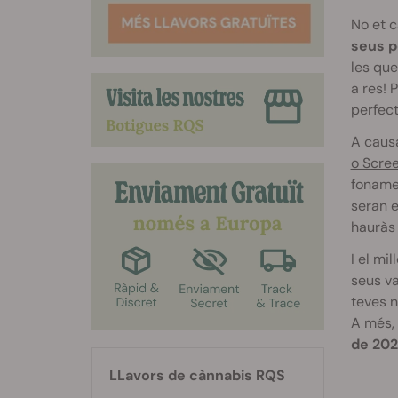
No et 
seus p
les que
a res! 
perfect
A causa
o Scre
fonamen
seran e
hauràs 
I el mi
seus va
teves n
A més, 
de 202
LLavors de cànnabis RQS