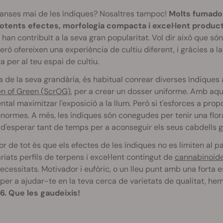
canses mai de les índiques? Nosaltres tampoc!
Molts fumador
otents efectes, morfologia compacta i excel·lent product
 han contribuït a la seva gran popularitat. Vol dir això que só
Però ofereixen una experiència de cultiu diferent, i gràcies a l
a per al teu espai de cultiu.
 de la seva grandària, és habitual conrear diverses índiques
en of Green (ScrOG)
, per a crear un dosser uniforme. Amb aqu
tal maximitzar l'exposició a la llum. Però si t'esforces a pro
normes. A més, les índiques són conegudes per tenir una flor
d'esperar tant de temps per a aconseguir els seus cabdells gr
llor de tot és que els efectes de les índiques no es limiten al 
riats perfils de terpens i excel·lent contingut de
cannabinoid
ecessitats. Motivador i eufòric, o un lleu punt amb una forta e
per a ajudar-te en la teva cerca de varietats de qualitat, he
6. Que les gaudeixis!