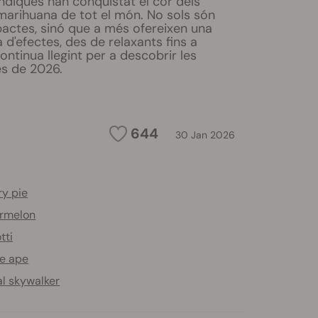
índiques han conquistat el cor dels
marihuana de tot el món. No sols són
actes, sinó que a més ofereixen una
'efectes, des de relaxants fins a
ontinua llegint per a descobrir les
es de 2026.
644
30 Jan 2026
ry pie
rmelon
tti
e ape
l skywalker