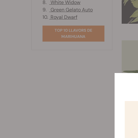
8.
White Widow
9.
Green Gelato Auto
10.
Royal Dwarf
TOP 10 LLAVORS DE
MARIHUANA