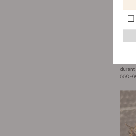
2. Bl
En trac
d'aques
sabor d
hereva
durant 
550-600