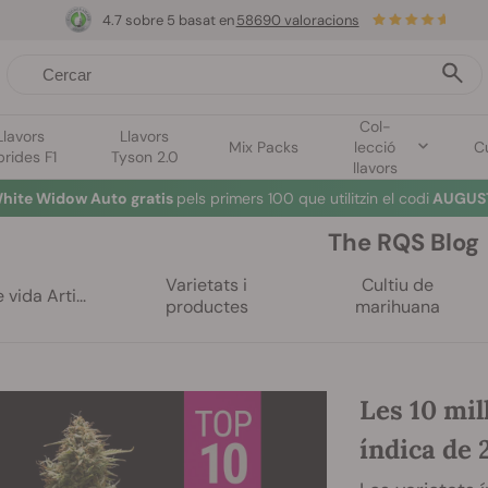
4.7 sobre 5 basat en
58690 valoracions
Col-
Llavors
Llavors
Mix Packs
lecció
Cu
brides F1
Tyson 2.0
llavors
hite Widow Auto gratis
pels primers 100 que utilitzin el codi
AUGUST
The RQS Blog
Varietats i
Cultiu de
 vida Arti...
productes
marihuana
Les 10 mil
índica de 