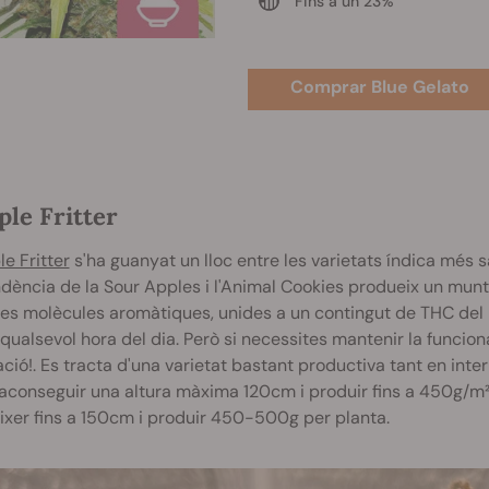
Fins a un 23%
Comprar Blue Gelato
ple Fritter
e Fritter
s'ha guanyat un lloc entre les varietats índica més
ència de la Sour Apples i l'Animal Cookies produeix un munt d
s molècules aromàtiques, unides a un contingut de THC del 2
 qualsevol hora del dia. Però si necessites mantenir la funcion
ió!. Es tracta d'una varietat bastant productiva tant en interi
conseguir una altura màxima 120cm i produir fins a 450g/m². I 
ixer fins a 150cm i produir 450-500g per planta.