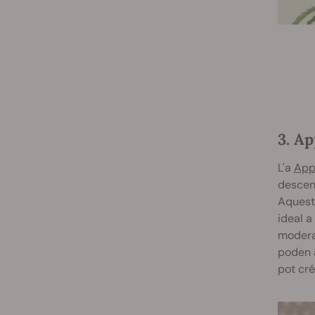
3. Ap
L'a
Appl
descend
Aqueste
ideal a
moderac
poden a
pot cré