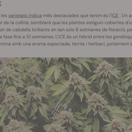
E
 les
varietats índica
més destacades que tenim és l'I
CE
. Un 
de la collita, semblarà que les plantes estiguin cobertes d'u
at de cabdells brillants en tan sols 8 setmanes de floració, p
 fase fins a 10 setmanes. L'ICE és un híbrid entre les genètiq
lmina amb una aroma especiada, terrós i herbaci, juntament 