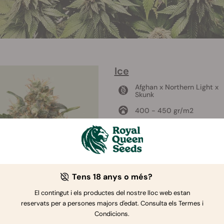
Ice
Afghan x Northern Light x
Skunk
400 - 450 gr/m2
80 - 120 cm
55 - 65 dies
Fins a un 18%
Tens 18 anys o més?
El contingut i els productes del nostre lloc web estan
reservats per a persones majors d'edat. Consulta els Termes i
Comprar Ice
Condicions.