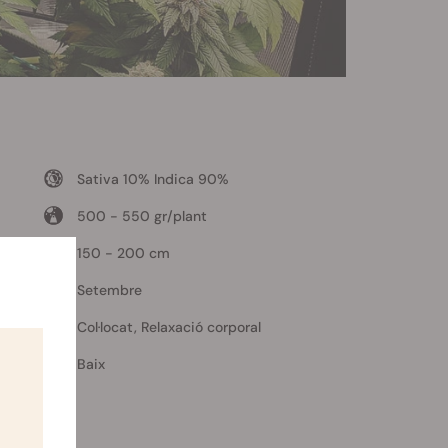
Sativa 10% Indica 90%
500 - 550 gr/plant
150 - 200 cm
Setembre
Col·locat, Relaxació corporal
Baix