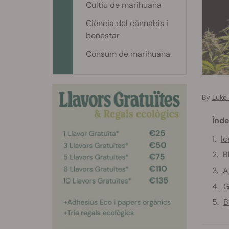
Cultiu de marihuana
Ciència del cànnabis i
benestar
Consum de marihuana
By
Luke
Índe
Ic
B
A
G
B