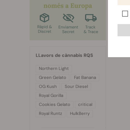
LLavors de cànnabis RQS
Northern Light
Green Gelato
Fat Banana
OG Kush
Sour Diesel
Royal Gorilla
Cookies Gelato
critical
Royal Runtz
HulkBerry