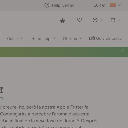
EUR €
Help Center
Saved
items
Guía de cultiu
Cultiu
Headshop
Ofertes
er
rs
i creure-ho, però la nostra Apple Fritter fa
. Començaràs a percebre l'aroma d'aquesta
erba al final de la seva fase de floració. Després
at dels cabdells, podràs experimentar al