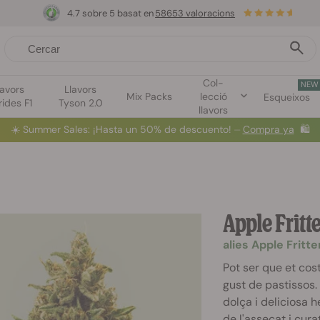
4.7 sobre 5 basat en
58653 valoracions
Col-
NEW
lavors
Llavors
Mix Packs
lecció
Esqueixos
rides F1
Tyson 2.0
llavors
☀️
Summer Sales
: ¡Hasta un 50% de descuento! ⏤
Compra ya
🛍️
Apple Fritt
alies Apple Fritte
Pot ser que et cost
gust de pastissos
dolça i deliciosa h
de l'assecat i cur