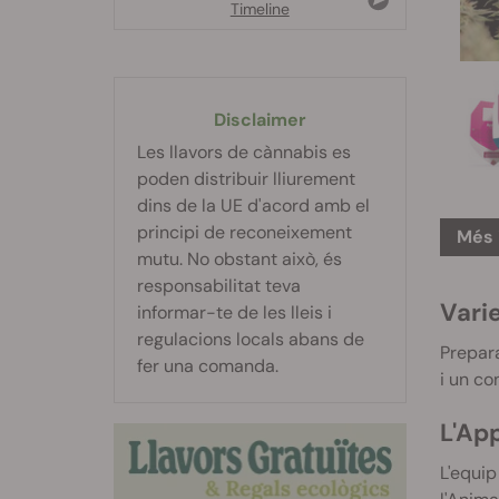
Timeline
Disclaimer
Les llavors de cànnabis es
poden distribuir lliurement
dins de la UE d'acord amb el
principi de reconeixement
Més 
mutu. No obstant això, és
responsabilitat teva
Vari
informar-te de les lleis i
regulacions locals abans de
Prepara
fer una comanda.
i un co
L'App
L'equip