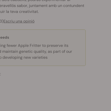
ravellós sabor, juntament amb un contundent
ir la teva creativitat.
3)
Escriu una opinió
Seeds
ng fewer Apple Fritter to preserve its
maintain genetic quality, as part of our
 developing new varieties
s
: