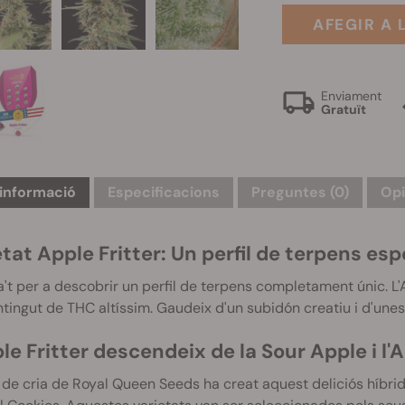
AFEGIR A 
Enviament
Gratuït
informació
Especificacions
Preguntes
(0)
Opi
etat Apple
Fritter
: Un perfil de terpens esp
't per a descobrir un perfil de terpens completament únic. L'
ntingut de THC altíssim. Gaudeix d'un subidón creatiu i d'unes
le Fritter descendeix de la Sour Apple i l
 de cria de Royal Queen Seeds ha creat aquest deliciós híbri