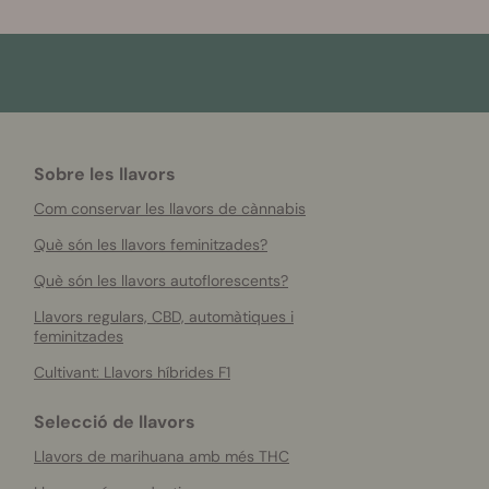
Sobre les llavors
Com conservar les llavors de cànnabis
Què són les llavors feminitzades?
Què són les llavors autoflorescents?
Llavors regulars, CBD, automàtiques i
feminitzades
Cultivant: Llavors híbrides F1
Selecció de llavors
Llavors de marihuana amb més THC