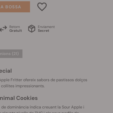
LA BOSSA
Retorn
Enviament
Gratuït
Secret
nions (21)
ecial
Apple Fritter ofereix sabors de pastissos dolços
 collites impressionants.
'Animal Cookies
d de dominància índica creuant la Sour Apple i