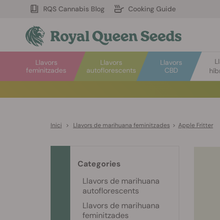
RQS Cannabis Blog
Cooking Guide
L
Llavors
Llavors
Llavors
feminitzades
autoflorescents
CBD
híb
Inici
>
Llavors de marihuana feminitzades
>
Apple Fritter
Categories
Llavors de marihuana
autoflorescents
Llavors de marihuana
feminitzades