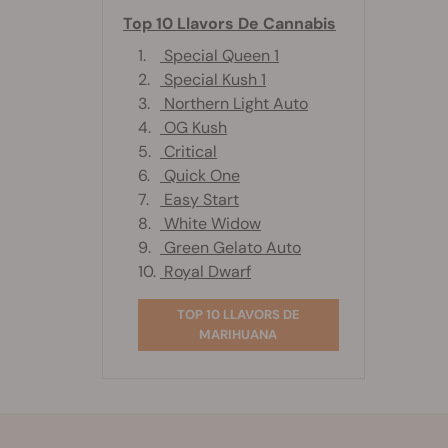
Top 10 Llavors De Cannabis
1.
Special Queen 1
2.
Special Kush 1
3.
Northern Light Auto
4.
OG Kush
5.
Critical
6.
Quick One
7.
Easy Start
8.
White Widow
9.
Green Gelato Auto
10.
Royal Dwarf
TOP 10 LLAVORS DE
MARIHUANA