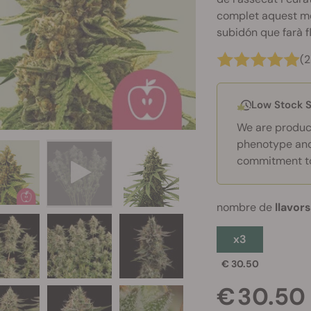
complet aquest me
subidón que farà flu
(2
Low Stock 
We are produci
phenotype and 
commitment to
nombre de
llavor
x3
€ 30.50
€ 30.50