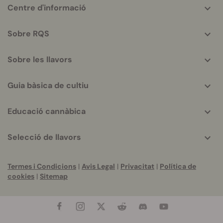
More
Centre d'informació
helpful
info
Sobre RQS
Sobre les llavors
Guia bàsica de cultiu
Educació cannàbica
Selecció de llavors
Termes i Condicions
|
Avis Legal
|
Privacitat
|
Política de
cookies
|
Sitemap