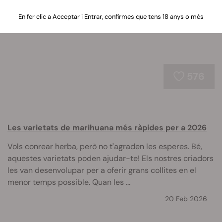
de cultiu, accessoris o els últims vaporitzadors.
En fer clic a Acceptar i Entrar, confirmes que tens 18 anys o més
576
Les varietats de marihuana més ràpides per a 2026
Vols conrear herba, però no t'agraden les esperes. Bé,
aquestes varietats poden ajudar-te! Els nostres criadors
les van desenvolupar per a oferir grans collites en el
menor temps possible. Quan les ...
20 Feb 2026