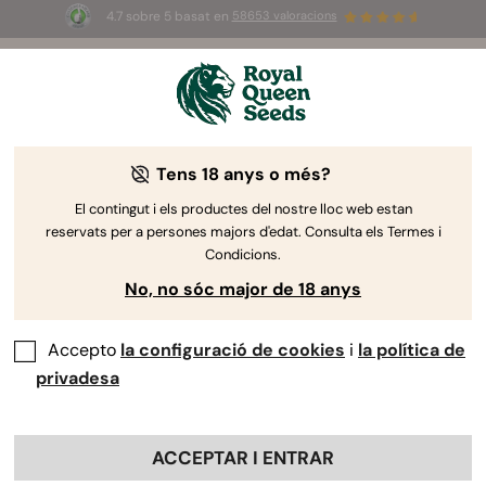
4.7 sobre 5 basat en
58653 valoracions
⏳
2x1
-
Oferta limitada
2d 12h 38m 47s
🌱
Tens 18 anys o més?
The RQS Blog
El contingut i els productes del nostre lloc web estan
reservats per a persones majors d'edat. Consulta els Termes i
Estil de vida Arti...
Varietats i productes
C
Condicions.
No, no sóc major de 18 anys
57 Blogs about "Varietats i productes"
Accepto
la configuració de cookies
i
la política de
Presentem la nostra guia més completa de productes de
privadesa
marihuana. Aquí trobaràs informació detallada sobre
varietats de marihuana, com els seus efectes, sabors i
característiques de cultiu. A més, també descobriràs tot
ACCEPTAR I ENTRAR
tipus de productes entorn del cànnabis, com a material