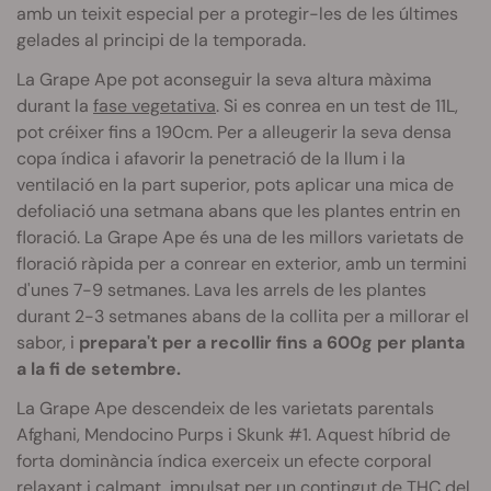
amb un teixit especial per a protegir-les de les últimes
gelades al principi de la temporada.
La Grape Ape pot aconseguir la seva altura màxima
durant la
fase vegetativa
. Si es conrea en un test de 11L,
pot créixer fins a 190cm. Per a alleugerir la seva densa
copa índica i afavorir la penetració de la llum i la
ventilació en la part superior, pots aplicar una mica de
defoliació una setmana abans que les plantes entrin en
floració. La Grape Ape és una de les millors varietats de
floració ràpida per a conrear en exterior, amb un termini
d'unes 7-9 setmanes. Lava les arrels de les plantes
durant 2-3 setmanes abans de la collita per a millorar el
sabor, i
prepara't per a recollir fins a 600g per planta
a la fi de setembre.
La Grape Ape descendeix de les varietats parentals
Afghani, Mendocino Purps i Skunk #1. Aquest híbrid de
forta dominància índica exerceix un efecte corporal
relaxant i calmant, impulsat per un
contingut de THC
del