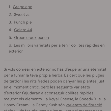
Grape ape
Sweet zz
Punch pie
Gelato 44
Green crack punch
Les millors varietats per a tenir collites ràpides en
exterior
Si vols conrear en exterior no has d'esperar una eternitat
per a fumar la teva pròpia herba. És cert que les pluges
de tardor i les nits fredes poden danyar les plantes just
en el moment crític, però les següents varietats
d'exterior t'ajudaran a aconseguir collites ràpides
malgrat els elements. La Royal Cheese, la Speedy Xile, la
Honey Cream i la Candy Kush són
varietats de floració
ràpida
i, de fet, algunes de les millors del mercat per a