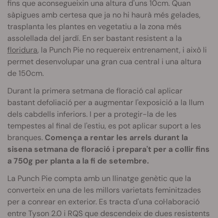
fins que aconsegueixin una altura d'uns 10cm. Quan
sàpigues amb certesa que ja no hi haurà més gelades,
trasplanta les plantes en vegetatiu a la zona més
assolellada del jardí. En ser bastant resistent a la
floridura
, la Punch Pie no requereix entrenament, i això li
permet desenvolupar una gran cua central i una altura
de 150cm.
Durant la primera setmana de floració cal aplicar
bastant defoliació per a augmentar l'exposició a la llum
dels cabdells inferiors. I per a protegir-la de les
tempestes al final de l'estiu, es pot aplicar suport a les
branques.
Comença a rentar les arrels durant la
sisena setmana de floració i prepara't per a collir fins
a 750g per planta a la fi de setembre.
La Punch Pie compta amb un llinatge genètic que la
converteix en una de les millors varietats feminitzades
per a conrear en exterior. Es tracta d'una col·laboració
entre Tyson 2.0 i RQS que descendeix de dues resistents