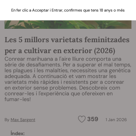
En fer clic a Acceptar i Entrar, confirmes que tens 18 anys o més
Les 5 millors varietats feminitzades
per a cultivar en exterior (2026)
Conrear marihuana a l'aire lliure comporta una
sèrie de desafiaments. Per a superar el mal temps,
les plagues i les malalties, necessites una genètica
adequada. A continuació et vam mostrar les
varietats més ràpides i resistents per a conrear
en exterior sense problemes. Descobreix com
conrear-les i l'experiència que ofereixen en
fumar-les!
359
By
Max Sargent
1 Jan 2026
Índex: