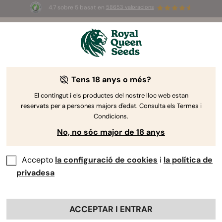
4.7 sobre 5 basat en
58653 valoracions
⏳
2x1
-
Oferta limitada
2d 18h 7m 53s
🌱
Tens 18 anys o més?
The RQS Blog
El contingut i els productes del nostre lloc web estan
reservats per a persones majors d'edat. Consulta els Termes i
Estil de vida Arti...
Varietats i productes
Cu
Condicions.
No, no sóc major de 18 anys
Accepto
la configuració de cookies
i
la política de
privadesa
ACCEPTAR I ENTRAR