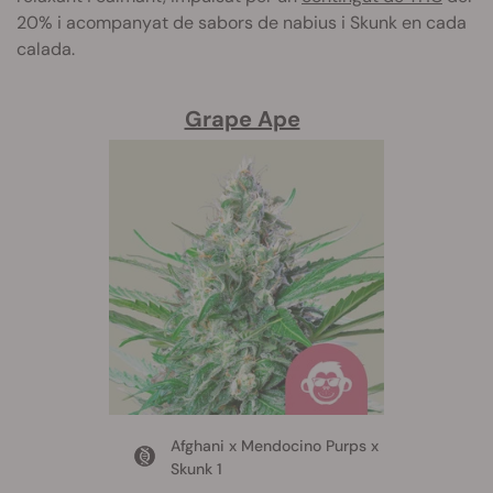
20% i acompanyat de sabors de nabius i Skunk en cada
calada.
Grape Ape
Afghani x Mendocino Purps x
Skunk 1