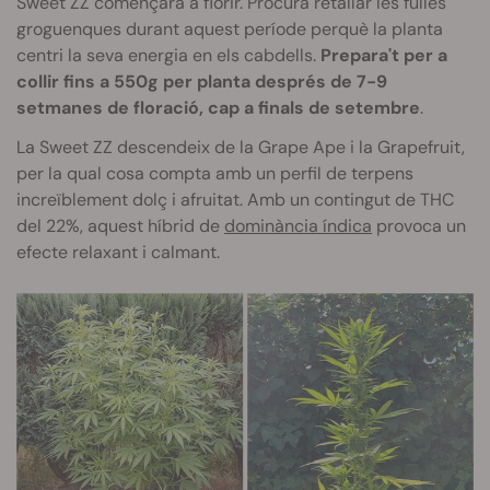
Sweet ZZ començarà a florir. Procura retallar les fulles
groguenques durant aquest període perquè la planta
centri la seva energia en els cabdells.
Prepara't per a
collir fins a 550g per planta després de 7-9
setmanes de floració, cap a finals de setembre
.
La Sweet ZZ descendeix de la Grape Ape i la Grapefruit,
per la qual cosa compta amb un perfil de terpens
increïblement dolç i afruitat. Amb un contingut de THC
del 22%, aquest híbrid de
dominància índica
provoca un
efecte relaxant i calmant.