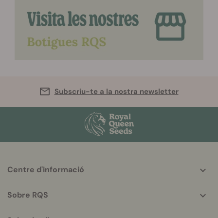
Subscriu-te a la nostra newsletter
More
Centre d'informació
helpful
info
Sobre RQS