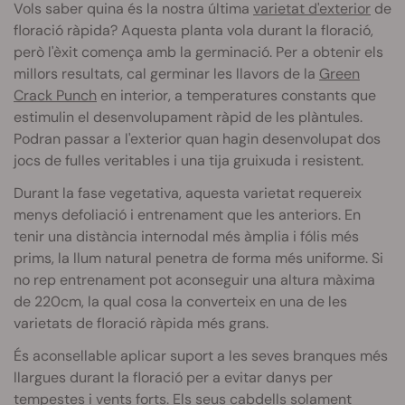
Vols saber quina és la nostra última
varietat d'exterior
de
floració ràpida? Aquesta planta vola durant la floració,
però l'èxit comença amb la germinació. Per a obtenir els
millors resultats, cal germinar les llavors de la
Green
Crack Punch
en interior, a temperatures constants que
estimulin el desenvolupament ràpid de les plàntules.
Podran passar a l'exterior quan hagin desenvolupat dos
jocs de fulles veritables i una tija gruixuda i resistent.
Durant la fase vegetativa, aquesta varietat requereix
menys defoliació i entrenament que les anteriors. En
tenir una distància internodal més àmplia i fólis més
prims, la llum natural penetra de forma més uniforme. Si
no rep entrenament pot aconseguir una altura màxima
de 220cm, la qual cosa la converteix en una de les
varietats de floració ràpida més grans.
És aconsellable aplicar suport a les seves branques més
llargues durant la floració per a evitar danys per
tempestes i vents forts. Els seus cabdells solament