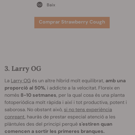
Baix
Comprar Strawberry Cough
3. Larry OG
La
Larry OG
és un altre híbrid molt equilibrat,
amb una
proporció al 50%
, i addicte a la velocitat. Floreix en
només
8-10 setmanes
, per la qual cosa és una planta
fotoperiódica molt ràpida i així i tot productiva, potent i
saborosa. No obstant això,
si no tens experiència
conreant
, hauràs de prestar especial atenció a les
plàntules des del principi perquè
s'estiren quan
comencen a sortir les primeres branques.