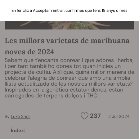
En fer clic a Acceptar i Entrar, confirmes que tens 18 anys o més
Les millors varietats de marihuana
noves de 2024
Sabem que t'encanta conrear i que adores l'herba,
i per tant també ho dones tot quan inicies un
projecte de cultiu. Així que, quina millor manera de
celebrar l'alegria de conrear que amb una àmplia
llista actualitzada de les nostres millors varietats?
Inspirades en la genètica estatunidenca, estan
carregades de terpens dolços i THC!
237
By
Luke Sholl
2 Jul 2024
Índex: