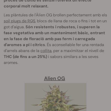
procés de cultiu és senzill i ofereix un efecte
corporal molt relaxant.
Les plàntules de l'Àlien OG brollen perfectament amb els
soil plugs de RQS
, blocs de llana de roca o fins i tot en un
got d'aigua.
Són resistents i robustes, i superen la
fase vegetativa amb un manteniment bàsic, entrant
en la fase de floració amb pas ferm i carregada
d'aromes a pi i cítrics
. És aconsellable fer una rentada
d'arrels abans de la
collita
, per a maximitzar el nivell de
THC (de fins a un 25%)
i sabors similars a les seves
aromes.
Alien OG