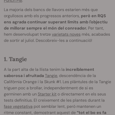
Punch
Pie
.
La majoria dels bancs de llavors estarien més que
orgullosos amb els progressos anteriors,
però en RQS
ens agrada continuar superant límits amb l'objectiu
de millorar sempre el món del conreador.
Per tant,
hem desenvolupat tretze
varietats noves
més, acabades
de sortir al juliol. Descobreix-les a continuació!
1. Tangie
A la part alta de la llista tenim la
increïblement
saborosa i afruitada
Tangie
, descendència de la
Califòrnia Orange i la Skunk #1. Les plàntules de la Tangie
triguen poc a brollar, independentment de si es
germinen amb un
Starter kit
o directament en els seus
tests definitius. El creixement de les plantes durant la
fase vegetativa
pot semblar lent, però mantenen un
ritme constant, demostrant aquest de
“tot el bo es fa