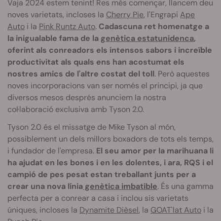
Vaja 2024 estem tenint! Res més començar, llancem deu
noves varietats, incloses la
Cherry P
ie
, l'Engrapi
Ape
Auto
i la
Pink Runtz A
uto
.
Cadascuna ret homenatge a
la inigualable fama de la
genètica estatunidenca
,
oferint als conreadors els intensos sabors i increïble
productivitat als quals ens han acostumat els
nostres amics de l'altre costat del toll
. Però aquestes
noves incorporacions van ser només el principi, ja que
diversos mesos després anunciem la nostra
col·laboració exclusiva amb Tyson 2.0.
Tyson 2.0 és el missatge de Mike Tyson al món,
possiblement un dels millors boxadors de tots els temps,
i fundador de l'empresa.
El seu amor per la marihuana li
ha ajudat en les bones i en les dolentes, i ara, RQS i el
campió de pes pesat estan treballant junts per a
crear una nova línia
genètica imbatible
. És una gamma
perfecta per a conrear a casa i inclou sis varietats
úniques, incloses la
Dynamite Dièsel
, la
GOAT'lat A
uto
i la