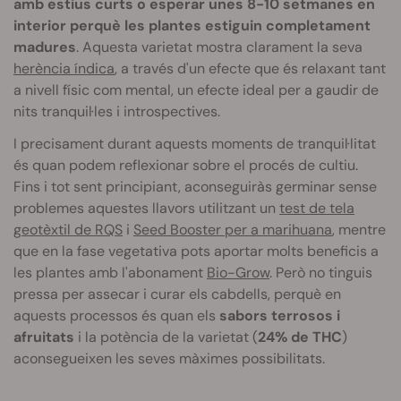
amb estius curts o esperar unes 8-10 setmanes en
interior perquè les plantes estiguin completament
madures
. Aquesta varietat mostra clarament la seva
herència índica
, a través d'un efecte que és relaxant tant
a nivell físic com mental, un efecte ideal per a gaudir de
nits tranquil·les i introspectives.
I precisament durant aquests moments de tranquil·litat
és quan podem reflexionar sobre el procés de cultiu.
Fins i tot sent principiant, aconseguiràs germinar sense
problemes aquestes llavors utilitzant un
test de tela
geotèxtil de RQS
i
Seed Booster per a marihuana
, mentre
que en la fase vegetativa pots aportar molts beneficis a
les plantes amb l'abonament
Bio-Grow
. Però no tinguis
pressa per assecar i curar els cabdells, perquè en
aquests processos és quan els
sabors terrosos i
afruitats
i la potència de la varietat (
24% de THC
)
aconsegueixen les seves màximes possibilitats.