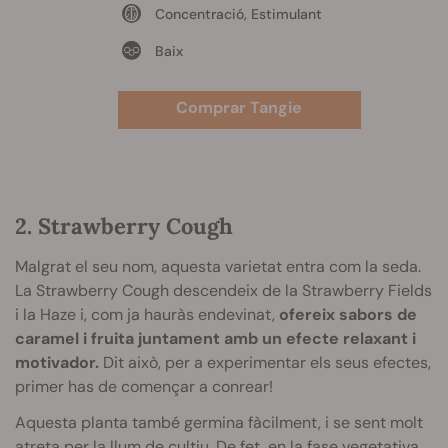
Concentració, Estimulant
Baix
Comprar Tangie
2. Strawberry Cough
Malgrat el seu nom, aquesta varietat entra com la seda.
La Strawberry Cough descendeix de la Strawberry Fields
i la Haze i, com ja hauràs endevinat,
ofereix sabors de
caramel i fruita juntament amb un efecte relaxant i
motivador.
Dit això, per a experimentar els seus efectes,
primer has de començar a conrear!
Aquesta planta també germina fàcilment, i se sent molt
atreta per la llum de cultiu. De fet, en la fase vegetativa