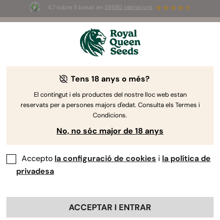
4.7 sobre 5 basat en
58690 valoracions
☀️
Summer Sales
: ¡Hasta un 50%
de descuento! ⏤
Compra ya
🛍️
Tens 18 anys o més?
The RQS Blog
El contingut i els productes del nostre lloc web estan
reservats per a persones majors d'edat. Consulta els Termes i
Estil de vida Arti...
Varietats i productes
Cu
Condicions.
No, no sóc major de 18 anys
Accepto
la configuració de cookies
i
la política de
privadesa
ACCEPTAR I ENTRAR