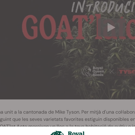
a unit a la cantonada de Mike Tyson. Per mitjà d'una col·labo
uint que les seves varietats favorites estiguin disponibles en
OAT'lat Acte mereixen un lloc a la teva habitació de cultiu o ja