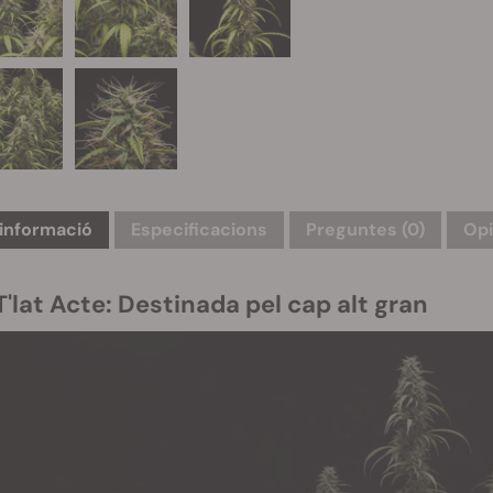
informació
Especificacions
Preguntes
(0)
Opi
'lat Acte: Destinada pel cap alt gran