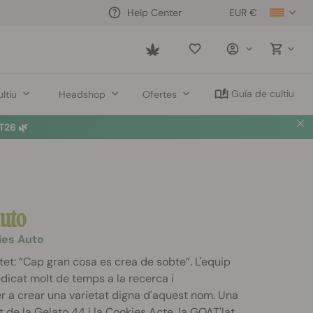
EUR €
Help Center
Saved
items
Guía de cultiu
ltiu
Headshop
Ofertes
26 🌿
uto
ies Auto
tet: “Cap gran cosa es crea de sobte”. L'equip
dicat molt de temps a la recerca i
r a crear una varietat digna d'aquest nom. Una
de la Gelato 44 i la Cookies Acte, la GOAT'lat