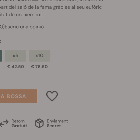
art del saló de la fama gràcies al seu eufòric
citat de creixement.
0)
Escriu una opinió
s
:
x5
x10
0
€ 42.50
€ 76.50
LA BOSSA
Retorn
Enviament
Gratuït
Secret