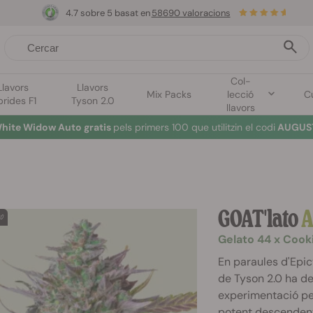
4.7 sobre 5 basat en
58690 valoracions
Col-
Llavors
Llavors
Mix Packs
lecció
Cu
brides F1
Tyson 2.0
llavors
hite Widow Auto gratis
pels primers 100 que utilitzin el codi
AUGUST
GOAT'lato
A
Gelato 44 x Cook
En paraules d'Epic
de Tyson 2.0 ha de
experimentació pe
potent descendent 