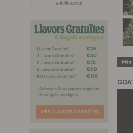
autofloreixent
Més 
GOAT