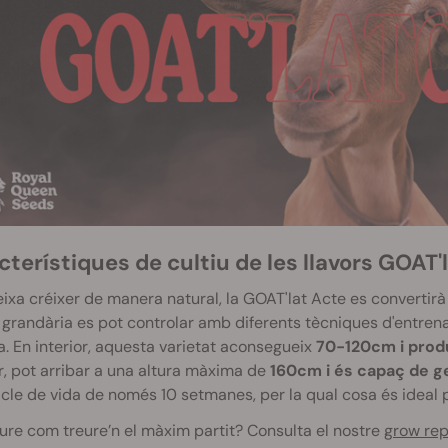
terístiques de cultiu de les llavors GOAT'
eixa créixer de manera natural, la GOAT'lat Acte es convertir
 grandària es pot controlar amb diferents tècniques d'entren
a. En interior, aquesta varietat aconsegueix
70-120cm i produ
r, pot arribar a una altura màxima de
160cm i és capaç de ge
icle de vida de només 10 setmanes, per la qual cosa és ideal p
ure com treure’n el màxim partit? Consulta el nostre
grow rep