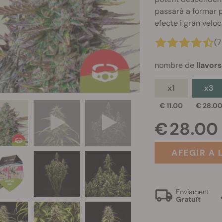
passarà a formar p
efecte i gran velo
(7
nombre de
llavor
x1
x3
€ 11.00
€ 28.0
€ 28.00
AFEGIR A 
Enviament
Gratuït