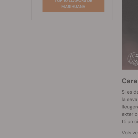
TOP 10 LLAVORS DE
MARIHUANA
Carac
Si es d
la seva
lleuger
exterio
té un c
Vols ve