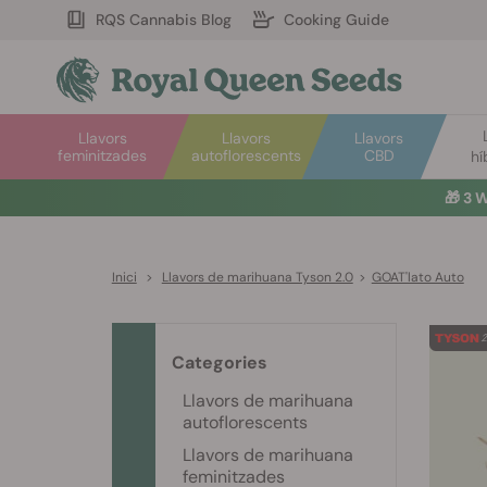
RQS Cannabis Blog
Cooking Guide
Llavors
Llavors
Llavors
feminitzades
autoflorescents
CBD
hí
🎁
3 W
Inici
>
Llavors de marihuana Tyson 2.0
>
GOAT'lato Auto
Categories
Llavors de marihuana
autoflorescents
Llavors de marihuana
feminitzades