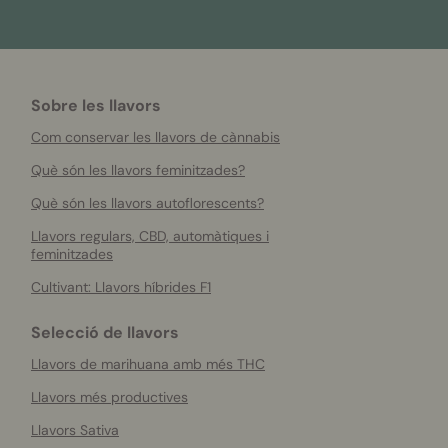
Sobre les llavors
Com conservar les llavors de cànnabis
Què són les llavors feminitzades?
Què són les llavors autoflorescents?
Llavors regulars, CBD, automàtiques i
feminitzades
Cultivant: Llavors híbrides F1
Selecció de llavors
Llavors de marihuana amb més THC
Llavors més productives
Llavors Sativa