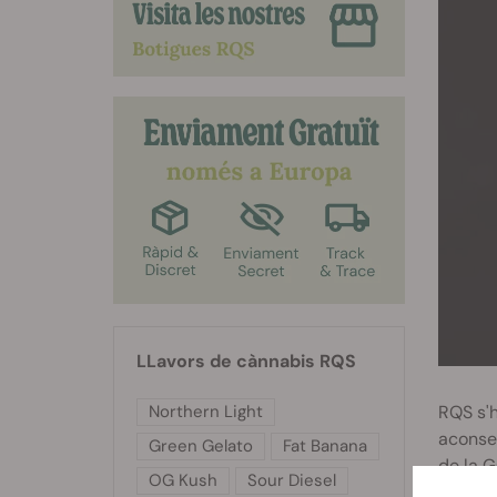
LLavors de cànnabis RQS
RQS s'h
Northern Light
aconseg
Green Gelato
Fat Banana
de la G
OG Kush
Sour Diesel