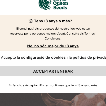
'lat Acte: Successora de la Gelato 44 i la
s generacions futures recordin la genètica Gelato, la GOAT'
t Of All Times (millors de tots els temps). Gran part de l'èxi
Tens 18 anys o més?
s varietats parentals. La Gelato 44 li ha transmès un munt de 
El contingut i els productes del nostre lloc web estan
uït amb un creixement ràpid.
reservats per a persones majors d'edat. Consulta els Termes i
Condicions.
e, sabor i aroma de la GOAT'lat Acte: Dolç 
No, no sóc major de 18 anys
ietat GOAT'lat Acte no es camina amb marrades pel que fa al
gut de THC del 20%
es sinergitza amb uns terpens dolços pe
Accepto
la configuració de cookies
i
la política de privad
, que farà que fins i tot les tasques més insignificants result
 un títol. Alhora que embolica el cos en palpitants ones de r
ACCEPTAR I ENTRAR
ques delecten el paladar amb sabors terrosos a galetes i frui
En fer clic a Acceptar i Entrar, confirmes que tens 18 anys o més