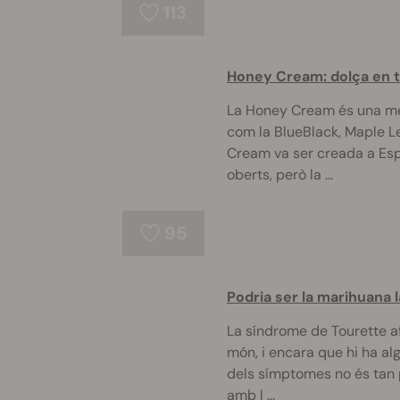
113
Honey Cream: dolça en to
La Honey Cream és una me
com la BlueBlack, Maple Le
Cream va ser creada a Esp
oberts, però la ...
95
Podria ser la marihuana l
La síndrome de Tourette af
món, i encara que hi ha al
dels símptomes no és tan p
amb l ...