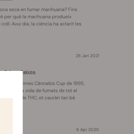
 boca seca en fumar marihuana? Fins
bé per què la marihuana produeix
oll. Avui dia, la ciència ha aclarit les
26 Jan 2021
ls Països Baixos
r la High Times Cànnabis Cup de 1995,
resent en la vida de fumats de tot el
mb un 19% de THC, et cauràn tan bé
6 Apr 2020