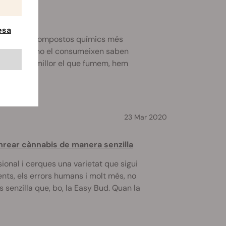
esa
és un dels compostos químics més
 tot els qui no el consumeixen saben
comprendre millor el que fumem, hem
23 Mar 2020
rear cànnabis de manera senzilla
onal i cerques una varietat que sigui
ents, els errors humans i molt més, no
 senzilla que, bo, la Easy Bud. Quan la