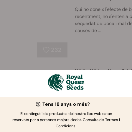
Qui no coneix l'efecte de
recentment, no s'entenia 
sequedat de boca i mal de c
causes de ...
232
White Widow: L'orgull de
La White Widow va guanya
i des de llavors ha estat p
món. Els seus cabdells, a
com els de ...
Tens 18 anys o més?
El contingut i els productes del nostre lloc web estan
reservats per a persones majors d'edat. Consulta els Termes i
162
Condicions.