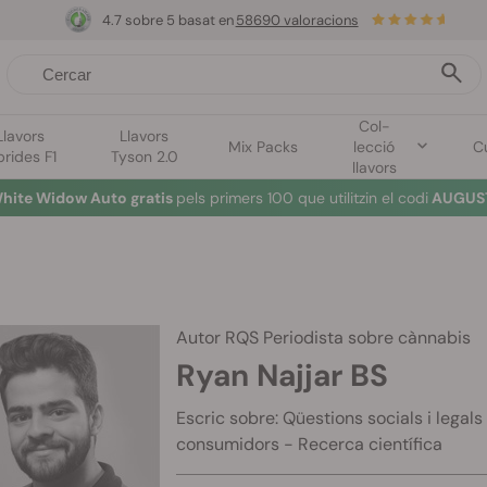
4.7 sobre 5 basat en
58690 valoracions
Col-
Llavors
Llavors
Mix Packs
lecció
Cu
brides F1
Tyson 2.0
llavors
hite Widow Auto gratis
pels primers 100 que utilitzin el codi
AUGUST
Autor RQS
Periodista sobre cànnabis
Ryan Najjar BS
Escric sobre: Qüestions socials i legal
consumidors - Recerca científica