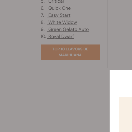
5.
Critical
6.
Quick One
7.
Easy Start
8.
White Widow
9.
Green Gelato Auto
10.
Royal Dwarf
TOP 10 LLAVORS DE
MARIHUANA