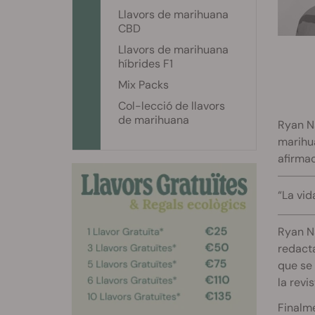
Llavors de marihuana
CBD
Llavors de marihuana
híbrides F1
Mix Packs
Col-lecció de llavors
de marihuana
Ryan Na
marihua
afirmac
“La vid
Ryan Na
redacta
que se 
la revi
Finalme