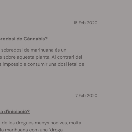
16 Feb 2020
obredosi de Cànnabis?
r sobredosi de marihuana és un
 sobre aquesta planta. Al contrari del
s impossible consumir una dosi letal de
7 Feb 2020
a d'iniciació?
 de les drogues menys nocives, molta
a la marihuana com una "droga