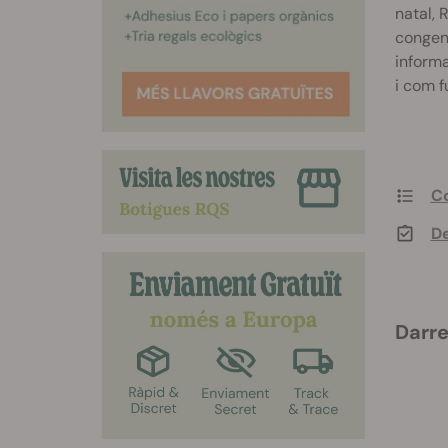
natal, 
congeni
informa
i com f
Co
De
Darre