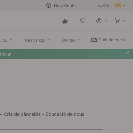
EUR €
Help Center
Saved
items
Guía de cultiu
ltiu
Headshop
Ofertes
26 🌿
s - Cria de cànnabis - Educació de nous