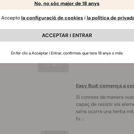
No, no sóc major de 18 anys
Què és el THC?
Accepto
la configuració de cookies
i
la política de privad
Es podria dir que el THC 
estimats i famosos. Fins i
ACCEPTAR I ENTRAR
alguna cosa d'ell. Per a 
preparat aquest ...
En fer clic a Acceptar i Entrar, confirmes que tens 18 anys o més
477
Easy Bud: comença a con
Si conrees de manera ocasi
capaç de resistir els elem
se'ns ocorre una herba més
fu ...