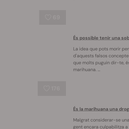
69
És possible tenir una s
La idea que pots morir pe
d'aquests falsos conceptes
que molts puguin dir-te, é
marihuana. ...
176
És la marihuana una drog
Malgrat considerar-se una
gent encara culpabilitza 