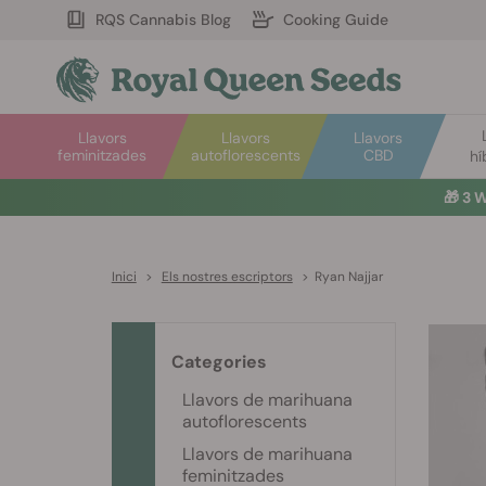
RQS Cannabis Blog
Cooking Guide
Llavors
Llavors
Llavors
feminitzades
autoflorescents
CBD
hí
🎁
3 W
Inici
>
Els nostres escriptors
>
Ryan Najjar
Categories
Llavors de marihuana
autoflorescents
Llavors de marihuana
feminitzades