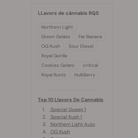
LLavors de cànnabis RQS
Northern Light
Green Gelato
Fat Banana
OG Kush
Sour Diesel
Royal Gorilla
Cookies Gelato
critical
Royal Runtz
HulkBerry
Top 10 Llavors De Cannabis
1.
Special Queen 1
2.
Special Kush 1
3.
Northern Light Auto
4.
OG Kush