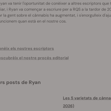
Ryan va tenir l'oportunitat de conèixer a altres escriptors q
ar, i Ryan va començar a escriure per a RQS a la tardor de 20
r la gent sobre el cànnabis ha augmentat, i s'enorgulleix d'aj
uncionem quan està en el nostre cos.
nèix els nostres escriptors
scubrèix el nostre procés editorial
rs posts de Ryan
Les 5 varietats de cànn
2026)