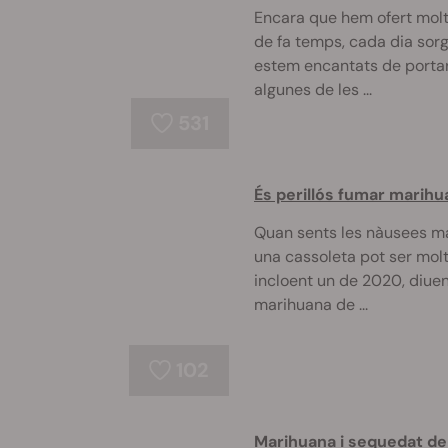
Encara que hem ofert molt
de fa temps, cada dia sorg
estem encantats de portar
algunes de les ...
531
És perillós fumar marihu
Quan sents les nàusees mat
una cassoleta pot ser mol
incloent un de 2020, diuen
marihuana de ...
102
Marihuana i sequedat de