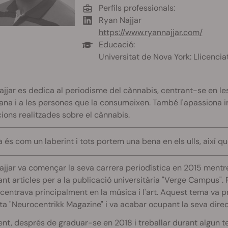
Perfils professionals:
Ryan Najjar
https://www.ryannajjar.com/
Educació:
Universitat de Nova York: Llicencia
jjar es dedica al periodisme del cànnabis, centrant-se en les 
na i a les persones que la consumeixen. També l'apassiona inv
ions realitzades sobre el cànnabis.
a és com un laberint i tots portem una bena en els ulls, així qu
jjar va començar la seva carrera periodística en 2015 mentre
nt articles per a la publicació universitària "Verge Campus". 
centrava principalment en la música i l'art. Aquest tema va 
sta "Neurocentrikk Magazine" i va acabar ocupant la seva direcc
nt, després de graduar-se en 2018 i treballar durant algun t