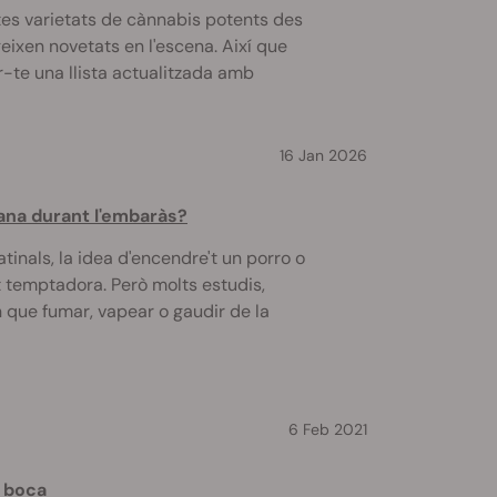
es varietats de cànnabis potents des
eixen novetats en l'escena. Així que
-te una llista actualitzada amb
16 Jan 2026
ana durant l'embaràs?
inals, la idea d'encendre't un porro o
t temptadora. Però molts estudis,
 que fumar, vapear o gaudir de la
6 Feb 2021
 boca