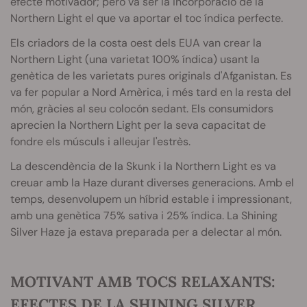
efecte motivador; però va ser la incorporació de la
Northern Light el que va aportar el toc índica perfecte.
Els criadors de la costa oest dels EUA van crear la
Northern Light (una varietat 100% índica) usant la
genètica de les varietats pures originals d'Afganistan. Es
va fer popular a Nord Amèrica, i més tard en la resta del
món, gràcies al seu colocón sedant. Els consumidors
aprecien la Northern Light per la seva capacitat de
fondre els músculs i alleujar l'estrès.
La descendència de la Skunk i la Northern Light es va
creuar amb la Haze durant diverses generacions. Amb el
temps, desenvolupem un híbrid estable i impressionant,
amb una genètica 75% sativa i 25% índica. La Shining
Silver Haze ja estava preparada per a delectar al món.
MOTIVANT AMB TOCS RELAXANTS:
EFECTES DE LA SHINING SILVER