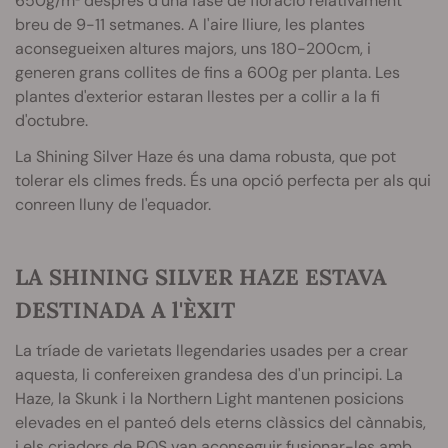
650g/m² després d'una fase de floració relativament
breu de 9-11 setmanes. A l'aire lliure, les plantes
aconsegueixen altures majors, uns 180-200cm, i
generen grans collites de fins a 600g per planta. Les
plantes d'exterior estaran llestes per a collir a la fi
d'octubre.
La Shining Silver Haze és una dama robusta, que pot
tolerar els climes freds. És una opció perfecta per als qui
conreen lluny de l'equador.
LA SHINING SILVER HAZE ESTAVA
DESTINADA A l'ÈXIT
La tríade de varietats llegendaries usades per a crear
aquesta, li confereixen grandesa des d'un principi. La
Haze, la Skunk i la Northern Light mantenen posicions
elevades en el panteó dels eterns clàssics del cànnabis,
i els criadors de RQS van aconseguir fusionar-les amb