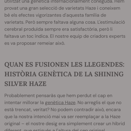
utilitzat una genètica internacionalment coneguda. Hem
provat una gran selecció de varietats Haze i coneixem
bé els efectes vigorizantes d'aquesta família de
varietats. Però sempre faltava alguna cosa. L'estimulació
cerebral produïda sempre era satisfactòria, però li
faltava un toc índica. El nostre equip de criadors experts
es va proposar remeiar això.
QUAN ES FUSIONEN LES LLEGENDES:
HISTÒRIA GENÈTICA DE LA SHINING
SILVER HAZE
Probablement pensaràs que hem perdut el cap en
intentar millorar la
genètica Haze
. No arreglis el que no
està trencat, veritat? No podem contradir això, encara
que la nostra intenció mai va ser reemplaçar a la Haze
original – el nostre desig era simplement crear un híbrid
diferent, que estigués a l'altura del cep original.