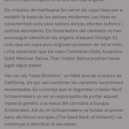
Els criadors de marihuana fan servir els ceps Haze per a
establir la base de les satives modernes. Les Haze es
caracteritzen pels seus sabors dolços, efectes eufòrics i
collites abundants. Els historiadors del cànnabis no han
aconseguit identificar els orígens d'aquest llinatge. Es
creu que els ceps purs originals provenen de tot el món;
i s'ha especulat que els ceps Colombian Gold, Acapulco
Gold, Mexican Sativa, Thai i Indian Sativa podrien haver
jugat algun paper.
Van ser els “Haze Brothers”, un hàbil duo de criadors de
Califòrnia, els qui van combinar les varietats recentment
esmentades. Es rumoreja que el llegendari criador Nevil
Schoenmakers va ser el responsable de portar aquest
material genètic a la meca del cànnabis a Europa:
Amsterdam. Allí és on Schoenmakers va fundar el primer
banc de llavors europeu (The Seed Bank of Holland) i va
començar a distribuir el seu estoc.