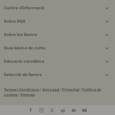
More
Centre d'informació
helpful
info
Sobre RQS
Sobre les llavors
Guia bàsica de cultiu
Educació cannàbica
Selecció de llavors
Termes i Condicions
|
Avis Legal
|
Privacitat
|
Política de
cookies
|
Sitemap