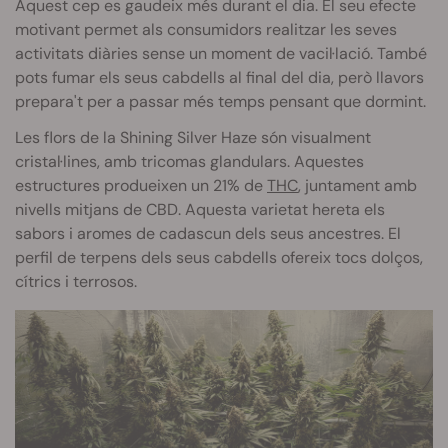
Aquest cep es gaudeix més durant el dia. El seu efecte
motivant permet als consumidors realitzar les seves
activitats diàries sense un moment de vacil·lació. També
pots fumar els seus cabdells al final del dia, però llavors
prepara't per a passar més temps pensant que dormint.
Les flors de la Shining Silver Haze són visualment
cristal·lines, amb tricomas glandulars. Aquestes
estructures produeixen un 21% de
THC
, juntament amb
nivells mitjans de CBD. Aquesta varietat hereta els
sabors i aromes de cadascun dels seus ancestres. El
perfil de terpens dels seus cabdells ofereix tocs dolços,
cítrics i terrosos.