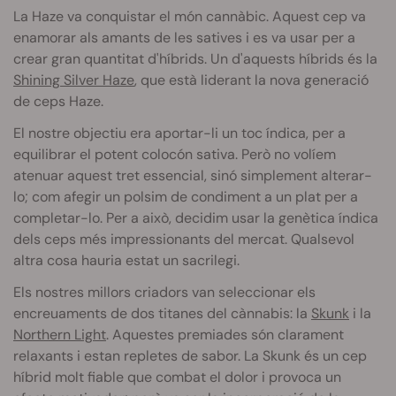
La Haze va conquistar el món cannàbic. Aquest cep va
enamorar als amants de les satives i es va usar per a
crear gran quantitat d'híbrids. Un d'aquests híbrids és la
Shining Silver Haze
, que està liderant la nova generació
de ceps Haze.
El nostre objectiu era aportar-li un toc índica, per a
equilibrar el potent colocón sativa. Però no volíem
atenuar aquest tret essencial, sinó simplement alterar-
lo; com afegir un polsim de condiment a un plat per a
completar-lo. Per a això, decidim usar la genètica índica
dels ceps més impressionants del mercat. Qualsevol
altra cosa hauria estat un sacrilegi.
Els nostres millors criadors van seleccionar els
encreuaments de dos titanes del cànnabis: la
Skunk
i la
Northern Light
. Aquestes premiades són clarament
relaxants i estan repletes de sabor. La Skunk és un cep
híbrid molt fiable que combat el dolor i provoca un