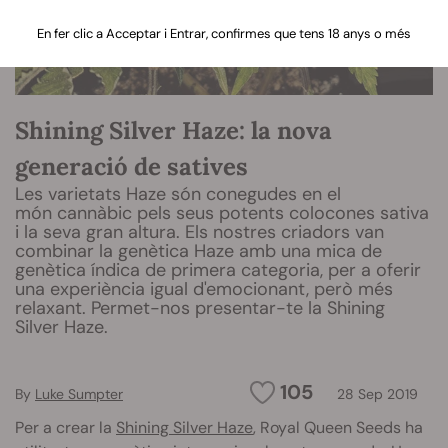
En fer clic a Acceptar i Entrar, confirmes que tens 18 anys o més
Shining Silver Haze: la nova
generació de satives
Les varietats Haze són conegudes en el
món cannàbic pels seus potents colocones sativa
i la seva gran altura. Els nostres criadors van
combinar la genètica Haze amb una mica de
genètica índica de primera categoria, per a oferir
una experiència igual d'emocionant, però més
relaxant. Permet-nos presentar-te la Shining
Silver Haze.
105
By
Luke Sumpter
28 Sep 2019
Per a crear la
Shining Silver Haze
, Royal Queen Seeds ha