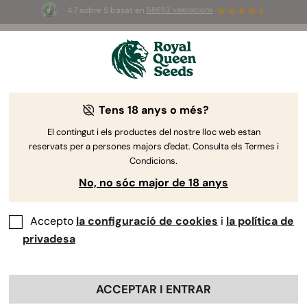
4.7 sobre 5 basat en
58653 valoracions
⏳
2x1
-
Oferta limitada
2d 19h 17m 51s
🌱
Tens 18 anys o més?
The RQS Blog
El contingut i els productes del nostre lloc web estan
reservats per a persones majors d'edat. Consulta els Termes i
Estil de vida Arti...
Varietats i productes
Cu
Condicions.
No, no sóc major de 18 anys
Accepto
la configuració de cookies
i
la política de
privadesa
ACCEPTAR I ENTRAR