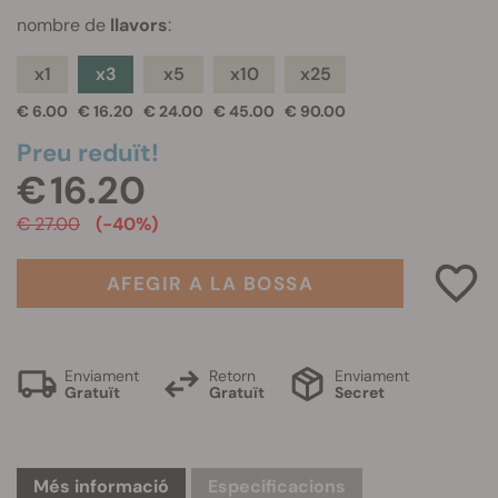
nombre de
llavors
:
x1
x3
x5
x10
x25
€ 6.00
€ 16.20
€ 24.00
€ 45.00
€ 90.00
Preu reduït!
€ 16.20
€ 27.00
(-40%)
AFEGIR A LA BOSSA
Enviament
Retorn
Enviament
Gratuït
Gratuït
Secret
Més informació
Especificacions