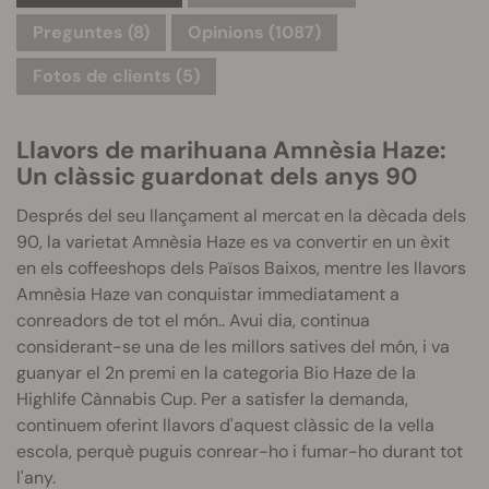
Preguntes
(8)
Opinions (1087)
Fotos de clients (5)
Llavors de marihuana Amnèsia
Haze
:
Un clàssic guardonat dels anys 90
Després del seu llançament al mercat en la dècada dels
90, la varietat Amnèsia
Haze
es va convertir en un èxit
en els
coffeeshops
dels Països Baixos, mentre les llavors
Amnèsia
Haze
van conquistar immediatament a
conreadors de tot el món.
. Avui dia, continua
considerant-se una de les millors satives del món, i va
guanyar el 2n premi en la categoria Bio Haze de la
Highlife Cànnabis Cup. Per a satisfer la demanda,
continuem oferint llavors d'aquest clàssic de la vella
escola, perquè puguis conrear-ho i fumar-ho durant tot
l'any.