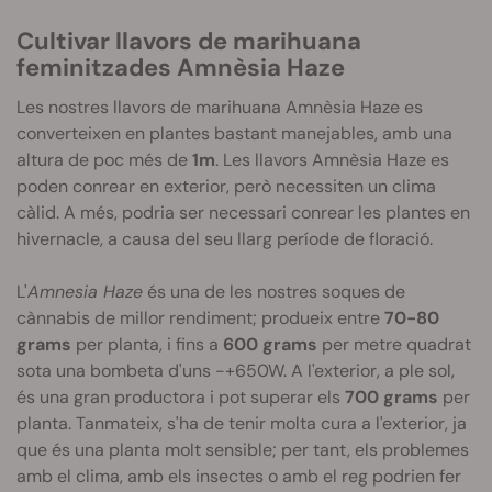
Cultivar llavors de marihuana
feminitzades Amnèsia
Haze
Les nostres llavors de marihuana Amnèsia
Haze
es
converteixen en plantes bastant manejables, amb una
altura de poc més de
1m
. Les llavors Amnèsia
Haze
es
poden conrear en exterior, però necessiten un clima
càlid. A més, podria ser necessari conrear les plantes en
hivernacle, a causa del seu llarg període de floració.
L'
Amnesia Haze
és una de les nostres soques de
cànnabis de millor rendiment; produeix entre
70-80
grams
per planta, i fins a
600 grams
per metre quadrat
sota una bombeta d'uns -+650W. A l'exterior, a ple sol,
és una gran productora i pot superar els
700 grams
per
planta. Tanmateix, s'ha de tenir molta cura a l'exterior, ja
que és una planta molt sensible; per tant, els problemes
amb el clima, amb els insectes o amb el reg podrien fer