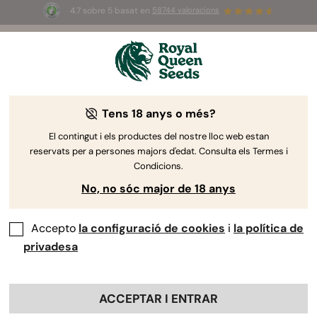
4.7 sobre 5 basat en
58744 valoracions
🎁
3 llavors White Widow Auto
GRATIS pels
primers 100 que utilitzin el codi
AUGUST26 🌿
Tens 18 anys o més?
-40%
El contingut i els productes del nostre lloc web estan
reservats per a persones majors d'edat. Consulta els Termes i
Condicions.
No, no sóc major de 18 anys
Accepto
la configuració de cookies
i
la política de
privadesa
ACCEPTAR I ENTRAR