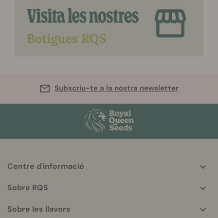
Subscriu-te a la nostra newsletter
Centre d'informació
More
helpful
Sobre RQS
info
Sobre les llavors