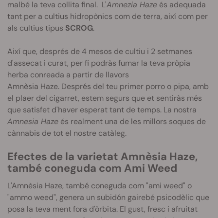
malbé la teva collita final. L'
Amnezia Haze
és adequada
tant per a cultius hidropònics com de terra, així com per
als cultius tipus
SCROG
.
Així que, després de 4 mesos de cultiu i 2 setmanes
d'assecat i curat, per fi podràs fumar la teva pròpia
herba conreada a partir de llavors
Amnèsia
Haze
.
Després del teu primer porro o pipa, amb
el plaer del cigarret, estem segurs que et sentiràs més
que satisfet d'haver esperat tant de temps. La nostra
Amnesia Haze
és realment una de les millors soques de
cànnabis de tot el nostre catàleg.
Efectes de la varietat Amnèsia
Haze
,
també coneguda com
Ami
Weed
L'Amnèsia
Haze
, també coneguda com "
ami
weed"
o
"
ammo
weed"
, genera un
subidón
gairebé psicodèlic que
posa la teva ment fora d'òrbita.
El gust, fresc i afruitat