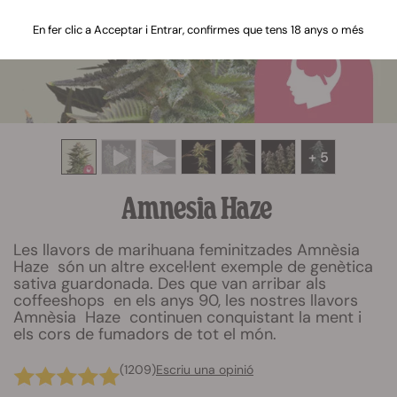
En fer clic a Acceptar i Entrar, confirmes que tens 18 anys o més
+ 5
Amnesia Haze
Les llavors de marihuana feminitzades Amnèsia
Haze són un altre excel·lent exemple de genètica
sativa guardonada. Des que van arribar als
coffeeshops en els anys 90, les nostres llavors
Amnèsia Haze continuen conquistant la ment i
els cors de fumadors de tot el món.
(1209)
Escriu una opinió