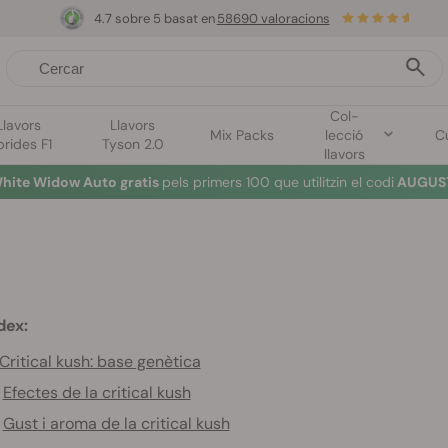
4.7 sobre 5 basat en
58690 valoracions
Col-
Llavors
Llavors
Mix Packs
lecció
Cu
brides F1
Tyson 2.0
llavors
hite Widow Auto gratis
pels primers 100 que utilitzin el codi
AUGUST
dex:
Critical kush: base genètica
Efectes de la critical kush
Gust i aroma de la critical kush