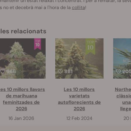
i mantenir un estat relaxat i concentrat. I per a rematar, la 
s no et decebrà mai a l'hora de la
collita
!
les relacionats
966
881
20
es 10 millors llavors
Les 10 millors
Northe
de marihuana
varietats
clàssi
feminitzades de
autoflorecients de
una
2026
2026
lleg
16 Jan 2026
12 Feb 2024
20 