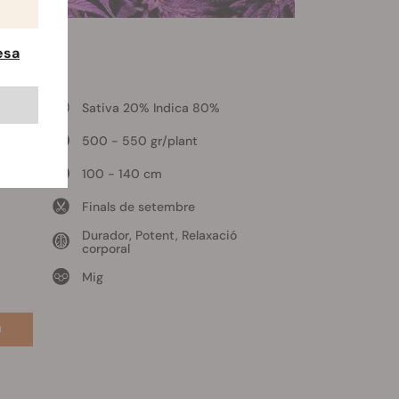
esa
Sativa 20% Indica 80%
500 - 550 gr/plant
100 - 140 cm
Finals de setembre
Durador, Potent, Relaxació
corporal
Mig
h