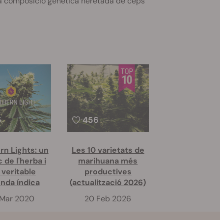
seva composició genètica heretada de ceps
5
456
rn Lights: un
Les 10 varietats de
c de l'herba i
marihuana més
 veritable
productives
enda índica
(actualització 2026)
Mar 2020
20 Feb 2026