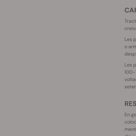
C
Tract
creix
Les p
o arm
despr
Les p
100-1
volta
sete
R
En ge
coloc
ment 