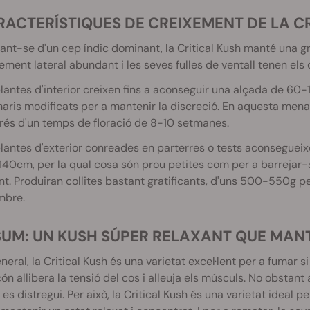
ARACTERÍSTIQUES DE CREIXEMENT DE LA C
ant-se d'un cep índic dominant, la Critical Kush manté una gr
ement lateral abundant i les seves fulles de ventall tenen els 
lantes d'interior creixen fins a aconseguir una alçada de 60
aris modificats per a mantenir la discreció. En aquesta men
és d'un temps de floració de 8-10 setmanes.
lantes d'exterior conreades en parterres o tests aconsegueix
40cm, per la qual cosa són prou petites com per a barrejar-
nt. Produiran collites bastant gratificants, d'uns 500-550g per p
mbre.
ESUM: UN KUSH SÚPER RELAXANT QUE MAN
neral, la
Critical Kush
és una varietat excel·lent per a fumar si
ón allibera la tensió del cos i alleuja els músculs. No obstant 
es distregui. Per això, la Critical Kush és una varietat ideal