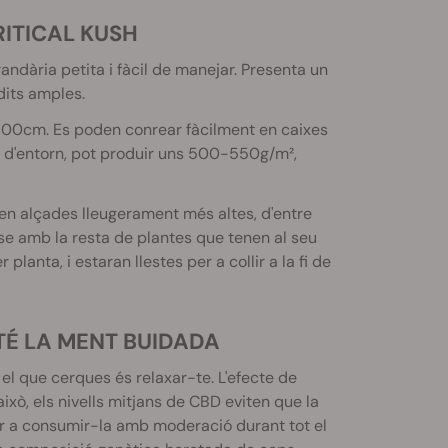
RITICAL KUSH
andària petita i fàcil de manejar. Presenta un
dits amples.
-100cm. Es poden conrear fàcilment en caixes
a d'entorn, pot produir uns 500-550g/m²,
en alçades lleugerament més altes, d'entre
se amb la resta de plantes que tenen al seu
lanta, i estaran llestes per a collir a la fi de
TÉ LA MENT BUIDADA
 el que cerques és relaxar-te. L'efecte de
això, els nivells mitjans de CBD eviten que la
 per a consumir-la amb moderació durant tot el