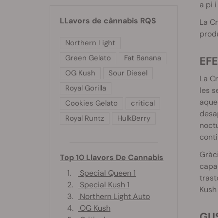
a pi 
LLavors de cànnabis RQS
La Cr
produ
Northern Light
Green Gelato
Fat Banana
EF
OG Kush
Sour Diesel
La
Cr
Royal Gorilla
les s
aques
Cookies Gelato
critical
desap
Royal Runtz
HulkBerry
noctu
conti
Gràci
Top 10 Llavors De Cannabis
capac
1.
Special Queen 1
trast
2.
Special Kush 1
Kush 
3.
Northern Light Auto
4.
OG Kush
G