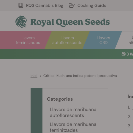
RQS Cannabis Blog
Cooking Guide
Llavors
Llavors
Llavors
feminitzades
autoflorescents
CBD
hí
🎁
3 W
Inici
>
Critical Kush: una índica potent i productiva
Ín
Categories
Llavors de marihuana
autoflorescents
Llavors de marihuana
feminitzades