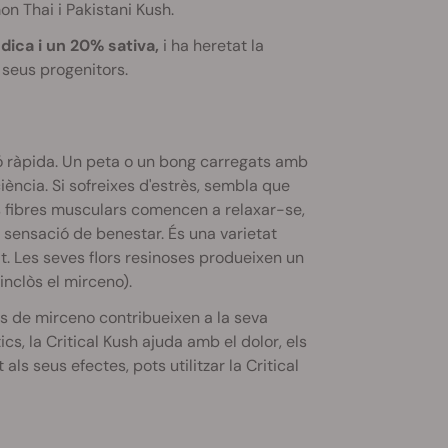
n Thai i Pakistani Kush.
dica i un 20% sativa,
i ha heretat la
s seus progenitors.
ó ràpida. Un peta o un bong carregats amb
ència. Si sofreixes d'estrès, sembla que
es fibres musculars comencen a relaxar-se,
sensació de benestar. És una varietat
at. Les seves flors resinoses produeixen un
inclòs el mirceno).
alts de mirceno contribueixen a la seva
cs, la Critical Kush ajuda amb el dolor, els
als seus efectes, pots utilitzar la Critical