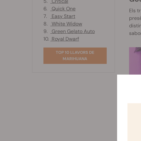
5.
Critical
6.
Quick One
Els t
7.
Easy Start
presè
8.
White Widow
disti
9.
Green Gelato Auto
sabor
10.
Royal Dwarf
TOP 10 LLAVORS DE
MARIHUANA