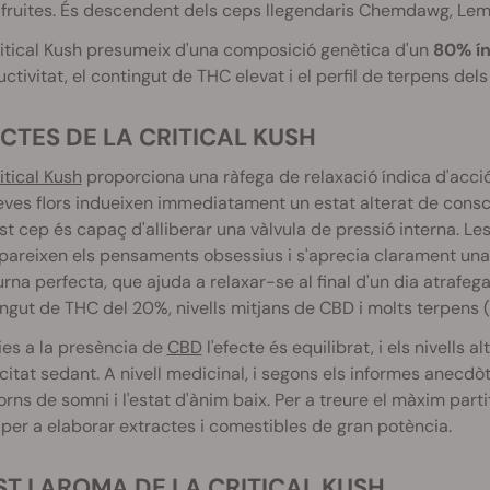
i fruites. És descendent dels ceps llegendaris Chemdawg, Lemo
itical Kush presumeix d'una composició genètica d'un
80% ín
ctivitat, el contingut de THC elevat i el perfil de terpens del
ECTES DE LA CRITICAL KUSH
itical Kush
proporciona una ràfega de relaxació índica d'acci
eves flors indueixen immediatament un estat alterat de consci
t cep és capaç d'alliberar una vàlvula de pressió interna. L
areixen els pensaments obsessius i s'aprecia clarament una 
rna perfecta, que ajuda a relaxar-se al final d'un dia atrafeg
ngut de THC del 20%, nivells mitjans de CBD i molts terpens (
es a la presència de
CBD
l'efecte és equilibrat, i els nivells 
itat sedant. A nivell medicinal, i segons els informes anecdòti
orns de somni i l'estat d'ànim baix. Per a treure el màxim partit 
per a elaborar extractes i comestibles de gran potència.
UST I AROMA DE LA CRITICAL KUSH