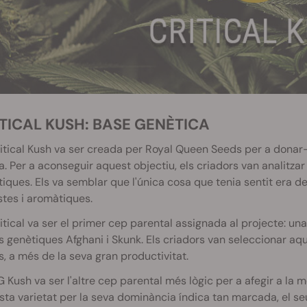
RITICAL KUSH: BASE GENÈTICA
itical Kush va ser creada per Royal Queen Seeds per a donar-
a. Per a aconseguir aquest objectiu, els criadors van analitzar 
iques. Els va semblar que l'única cosa que tenia sentit era d
tes i aromàtiques.
itical va ser el primer cep parental assignada al projecte: u
s genètiques Afghani i Skunk. Els criadors van seleccionar aque
s, a més de la seva gran productivitat.
 Kush va ser l'altre cep parental més lògic per a afegir a la 
ta varietat per la seva dominància índica tan marcada, el seu