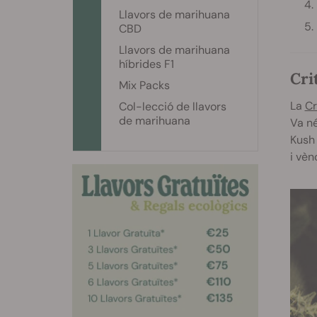
Llavors de marihuana
CBD
Llavors de marihuana
híbrides F1
Cri
Mix Packs
La
Cr
Col-lecció de llavors
de marihuana
Va né
Kush 
i vèn