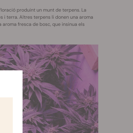
 floració produint un munt de terpens. La
 i terra. Altres terpens li donen una aroma
na aroma fresca de bosc, que insinua els