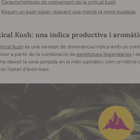
Característiques de creixement de la critical kush
Resum: un kush súper relaxant que manté la ment buidada
tical Kush: una índica productiva i aromàti
itical Kush
és una varietat de dominància índica amb un cont
ixer a partir de la combinació de
genètiques llegendàries
i d
ha deixat la seva petjada en el món cannàbic com un híbrid c
cer l'estat d'ànim baix.