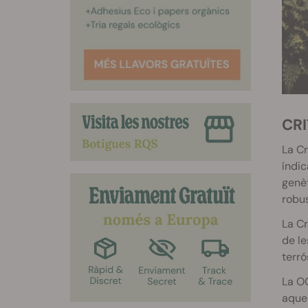
C
La Cr
índic
genèt
robus
La Cr
de le
terró
La OG
aques