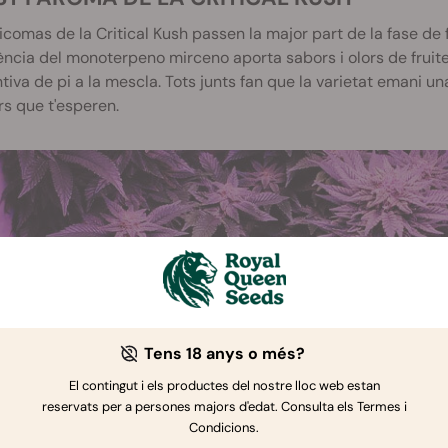
ricomas de la Critical Kush passen la major part de la fase de
ncia del monoterpeno mirceno aporta sabors i olors de fruites
ntiva de pi a la mescla. Tots junts fan que la varietat emani u
s que t'esperen.
Tens 18 anys o més?
El contingut i els productes del nostre lloc web estan
reservats per a persones majors d'edat. Consulta els Termes i
Condicions.