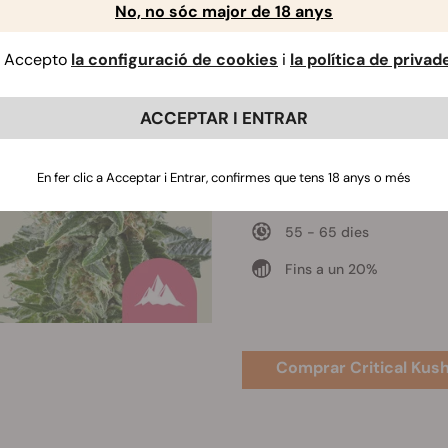
No, no sóc major de 18 anys
Accepto
la configuració de cookies
i
la política de privad
Critical Kush
ACCEPTAR I ENTRAR
Critical x OG Kush
500 - 550 gr/m2
En fer clic a Acceptar i Entrar, confirmes que tens 18 anys o més
60 - 100 cm
55 - 65 dies
Fins a un 20%
Comprar Critical Kus