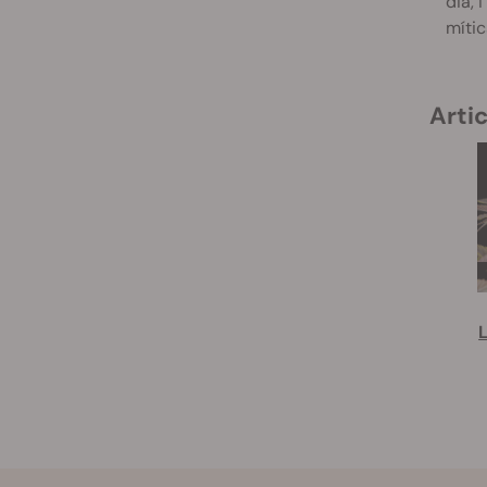
dia, 
mític
Artic
L