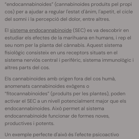
“
endocannabinoides”
(
cannabinoides
produïts pel propi
cos) per a ajudar a regular l'estat d'ànim, l'apetit, el cicle
del somni i la percepció del dolor, entre altres.
El
sistema endocannabinoide
(SEC) es va descobrir en
estudiar els efectes de la marihuana en humans, i rep el
seu nom per la planta del cànnabis. Aquest sistema
fisiològic consisteix en uns receptors situats en el
sistema nerviós central i perifèric, sistema immunològic i
altres parts del cos.
Els
cannabinoides
amb origen fora del cos humà,
anomenats
cannabinoides
exògens o
“
fitocannabinoides”
(produïts per les plantes), poden
activar el SEC a un nivell potencialment major que els
endocannabinoides
. Això permet al sistema
endocannabinoide
funcionar de formes noves,
productives i potents.
Un exemple perfecte d'això és l'efecte
psicoactivo