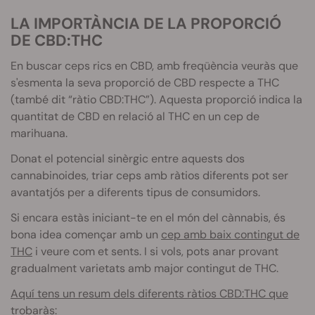
LA IMPORTÀNCIA DE LA PROPORCIÓ
DE
CBD
:
THC
En buscar ceps rics en
CBD
, amb freqüència veuràs que
s'esmenta la seva proporci
ó de
CBD
respecte a
THC
(també dit “ràtio
CBD
:
THC”)
. Aquesta proporció indica la
quantitat de
CBD
en relació al
THC
en un cep de
marihuana.
Donat el potencial sinèrgic entre aquests dos
cannabinoides
, triar ceps amb ràtios diferents pot ser
avantatjós per a diferents tipus de consumidors.
Si encara estàs iniciant-te en el món del cànnabis, és
bona idea començar amb un
cep amb baix contingut de
THC
i veure com et sents. I si vols, pots anar provant
gradualment varietats amb major contingut de
THC
.
Aquí tens un resum dels diferents ràtios CBD:THC que
trobaràs: