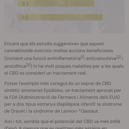
Encara que els estudis suggereixen que aquest
cannabinoide
exerceix moltes accions beneficioses
[1]
[2]
(incloent una funció
antiinflamatòria
,
anticonvulsiva
i
[3]
ansiolítica
)
hi ha molt poques malalties per a les quals
el
CBD
es consideri un tractament real.
Potser l'exemple més conegut és un esprai de
CBD
sintètic anomenat
Epidiolex
, un tractament aprovat per
la
FDA
(Administració de Fàrmacs i Aliments dels EUA)
per a dos tipus estranys d'epilèpsia infantil: la síndrome
de
Dravet
i la síndrome de
Lennox-*Gastaut
.
Així i tot, sembla que el potencial del
CBD
va més enllà
d'això. A mesura que es realitzen més assajos en