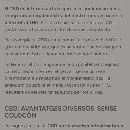
El CBD és interessant perquè interacciona amb els
receptors cannabinoides del nostre cos de manera
diferent al THC
.
En lloc d'unir-se als receptors CB1 i
CB2, modula la seva activitat de manera indirecta.
Per exemple, el
CBD
actua contra la producció de l'àcid
gras
amida
hidrolasa
, que és un enzim que descompon
la
anandamida
(un destacat
endocannabinoide)
.
En fer això, el CBD augmenta la disponibilitat d'aquest
cannabinoide intern en el cervell, sense unir-se
directament als receptors endocannabinoides. La
anandamida activa el mateix receptor que el THC,
resultant en efectes terapèutics per tot el cos.
CBD
: AVANTATGES DIVERSOS, SENSE
COLOCÓN
Per aquest motiu, el
CBD no té efectes intoxicantes
o