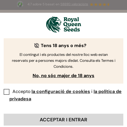
4.7 sobre 5 basat en
58690 valoracions
☀️
Summer Sales
: ¡Hasta un 50%
de descuento! ⏤
Compra ya
🛍️
Tens 18 anys o més?
By
Luke Sumpter
Una introducció a les varietats riques
El contingut i els productes del nostre lloc web estan
reservats per a persones majors d'edat. Consulta els Termes i
en
CBD
.
Condicions.
No, no sóc major de 18 anys
Accepto
la configuració de cookies
i
la política de
privadesa
ACCEPTAR I ENTRAR
Índex: