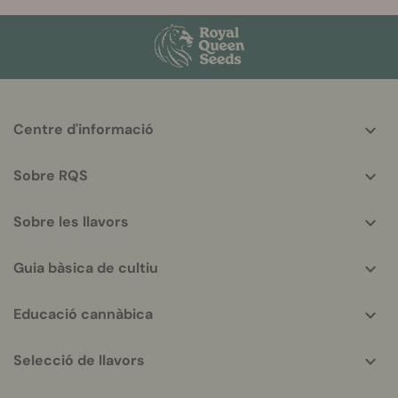
More
Centre d'informació
helpful
info
Sobre RQS
Sobre les llavors
Guia bàsica de cultiu
Educació cannàbica
Selecció de llavors