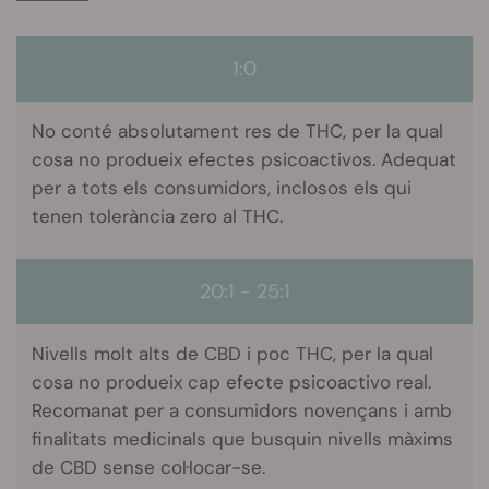
1:0
No conté absolutament res de THC, per la qual
cosa no produeix efectes psicoactivos. Adequat
per a tots els consumidors, inclosos els qui
tenen tolerància zero al THC.
20:1 - 25:1
Nivells molt alts de CBD i poc THC, per la qual
cosa no produeix cap efecte psicoactivo real.
Recomanat per a consumidors novençans i amb
finalitats medicinals que busquin nivells màxims
de CBD sense col·locar-se.