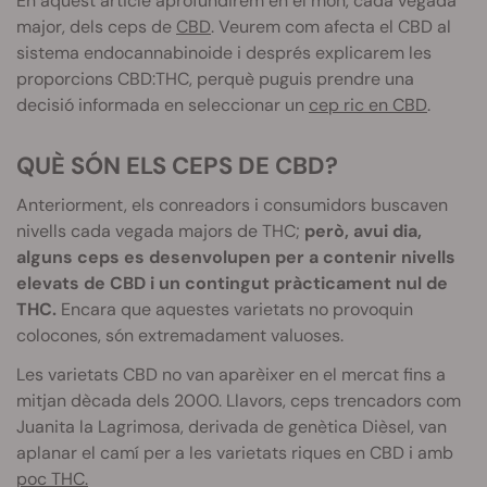
En aquest article aprofundirem en el món, cada vegada
major, dels ceps de
CBD
. Veurem com afecta el CBD al
sistema endocannabinoide i després explicarem les
proporcions CBD:THC, perquè puguis prendre una
decisió informada en seleccionar un
cep ric en CBD
.
QUÈ SÓN ELS CEPS DE
CBD?
Anteriorment, els conreadors i consumidors buscaven
nivells cada vegada majors de
THC
;
però, avui dia,
alguns ceps es desenvolupen per a contenir nivells
elevats de
CBD i un contingut pràcticament nul de
THC
.
Encara que aquestes varietats no provoquin
colocones
, són extremadament valuoses.
Les varietats
CBD
no van aparèixer en el mercat fins a
mitjan dècada dels 2000. Llavors, ceps trencadors com
Juanita
la
Lagrimosa
, derivada de genètica Dièsel, van
aplanar el camí per a les varietats riques en
CBD
i amb
poc
THC
.