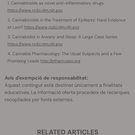
Cannabinoids as novel anti-inflammatory drugs
https://www.ncbi.nlm.nih.gov
Cannabinoids in the Treatment of Epilepsy: Hard Evidence
at Last?
https://www.ncbi.nlm.nih.gov
Cannabidiol in Anxiety and Sleep: A Large Case Series
https://www.ncbi.nlm.nih.gov
Cannabis Pharmacology: The Usual Suspects and a Few
Promising Leads
http://ethanrusso.org
Avís d'exempció de responsabilitat:
Aquest contingut està destinat únicament a finalitats
educatives. La informació oferta procedeix de recerques
recopilades per fonts externes.
RELATED ARTICLES