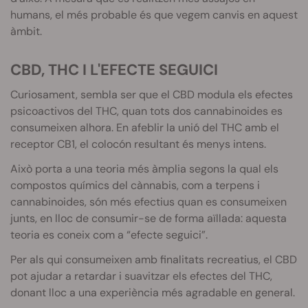
humans, el més probable és que vegem canvis en aquest
àmbit.
CBD
,
THC
I L'EFECTE SEGUICI
Curiosament, sembla ser que el
CBD
modula els efectes
psicoactivos
del
THC
, quan tots dos
cannabinoides
es
consumeixen alhora. En afeblir la unió del
THC
amb el
receptor CB1, el
colocón
resultant és menys intens.
Això porta a una teoria més àmplia segons la qual els
compostos químics del cànnabis, com a terpens i
cannabinoides
, són més efectius quan es consumeixen
junts, en lloc de consumir-se de forma aïllada: aquesta
teoria es coneix com a “efecte seguici”.
Per als qui consumeixen amb finalitats recreatius, el
CBD
pot ajudar a retardar i suavitzar els efectes del
THC
,
donant lloc a una experiència més agradable en general.