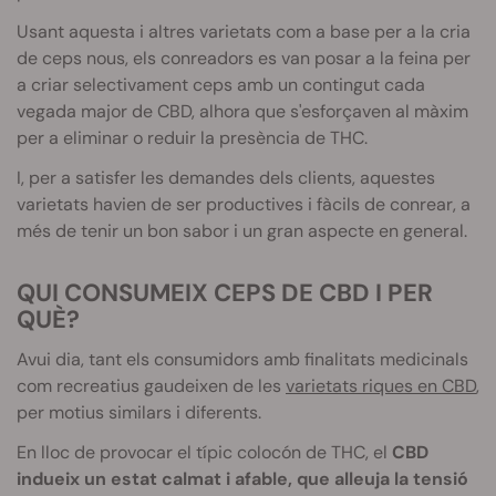
Usant aquesta i altres varietats com a base per a la cria
de ceps nous, els conreadors es van posar a la feina per
a criar selectivament ceps amb un contingut cada
vegada major de
CBD
, alhora que s'esforçaven al màxim
per a eliminar o reduir la presència de
THC
.
I, per a satisfer les demandes dels clients, aquestes
varietats havien de ser productives i fàcils de conrear, a
més de tenir un bon sabor i un gran aspecte en general.
QUI CONSUMEIX CEPS DE
CBD
I PER
QUÈ?
Avui dia, tant els consumidors amb finalitats medicinals
com recreatius gaudeixen de les
varietats riques en
CBD
,
per motius similars i diferents.
En lloc de provocar el típic
colocón
de
THC
, el
CBD
indueix un estat calmat i afable, que alleuja la tensió