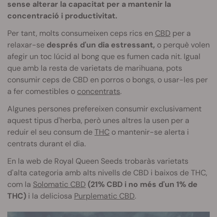
sense alterar la capacitat per a mantenir la
concentració i productivitat.
Per tant, molts consumeixen ceps rics en
CBD
per a
relaxar-se
després d'un dia estressant,
o perquè volen
afegir un toc lúcid al bong que es fumen cada nit. Igual
que amb la resta de varietats de marihuana, pots
consumir ceps de CBD en porros o
bongs
, o usar-les per
a fer comestibles o
concentrats
.
Algunes persones prefereixen consumir exclusivament
aquest tipus d'herba, però unes altres la usen per a
reduir el seu consum de
THC
o mantenir-se alerta i
centrats durant el dia.
En la web de Royal Queen
Seeds
trobaràs varietats
d'alta categoria amb alts nivells de
CBD
i baixos de
THC
,
com la
Solomatic CBD
(21%
CBD i no més d'un 1% de
THC)
i la deliciosa
Purplematic CBD
.