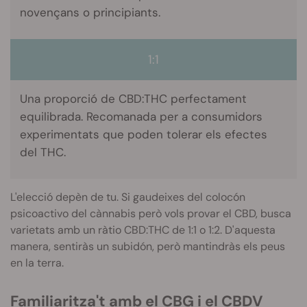
novençans o principiants.
1:1
Una proporció de CBD:THC perfectament
equilibrada. Recomanada per a consumidors
experimentats que poden tolerar els efectes
del THC.
L'elecció depèn de tu. Si gaudeixes del
colocón
psicoactivo
del cànnabis però vols provar el
CBD
, busca
varietats amb un ràtio
CBD
:
THC
de 1:1 o 1:2. D'aquesta
manera, sentiràs un
subidón
, però mantindràs els peus
en la terra.
Familiaritza't
amb el
CBG
i el
CBDV