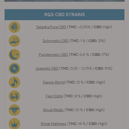
RQS CBD STRAINS
Tatanka Pure CBD
(
THC:
<0,25% /
CBD:
High)
Solomatic CBD
(
THC:
1
% /
CBD:
21%)
Purplematic CBD
(
THC:
0,5 % /
CBD:
17%)
Joanne's CBD
(
THC:
0,25 - 0,75% /
CBD:
15%)
Dance World
(
THC:
12 % /
CBD:
High)
Fast Eddy
(
THC:
9
% /
CBD:
High)
Royal Medic
(
THC:
10
% /
CBD:
High)
Royal Highness
(
THC:
14
% /
CBD:
High)