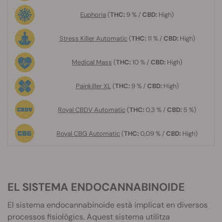
Euphoria
(
THC:
9
% /
CBD:
High)
Stress Killer Automatic
(
THC:
11
%
/
CBD:
High)
Medical Mass
(
THC:
10
% /
CBD:
High)
Painkiller XL
(
THC:
9
% /
CBD:
High)
Royal CBDV Automatic
(
THC:
0,3
% /
CBD:
5 %)
Royal CBG Automatic
(
THC:
0,09
% /
CBD:
High)
EL SISTEMA
ENDOCANNABINOIDE
El sistema
endocannabinoide
està implicat en diversos
processos fisiològics. Aquest sistema utilitza