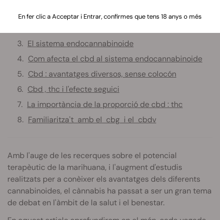
Què són els ceps de cbd?
En fer clic a Acceptar i Entrar, confirmes que tens 18 anys o més
Qui consumeix ceps de cbd i per què?
El sistema endocannabinoide
Com afecta el cbd al sistema endocannabinoide
Cbd : avantatges diversos, sense colocón
Cbd , thc i l'efecte seguici
La importància de la proporció de cbd : thc
Familiaritza't amb el cbg i el cbdv
Amb l'auge de les recerques sobre el potencial
terapèutic de la marihuana, i l'augment d'estudis
realitzats per a conèixer els avantatges dels diferents
cannabinoides
, el cànnabis ha passat a ser un gran tema
de debat en l'àmbit de la salut i el benestar.