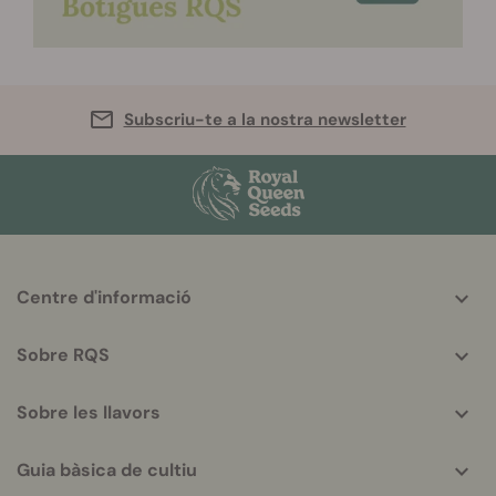
Subscriu-te a la nostra newsletter
More
Centre d'informació
helpful
info
Sobre RQS
Sobre les llavors
Guia bàsica de cultiu