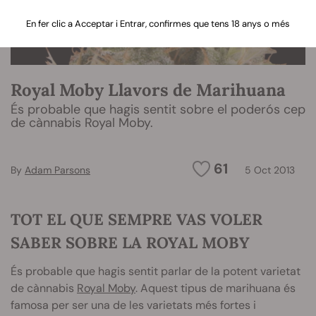
En fer clic a Acceptar i Entrar, confirmes que tens 18 anys o més
Royal Moby Llavors de Marihuana
És probable que hagis sentit sobre el poderós cep
de cànnabis Royal Moby.
61
By
Adam Parsons
5 Oct 2013
TOT EL QUE SEMPRE VAS VOLER
SABER SOBRE LA ROYAL MOBY
És probable que hagis sentit parlar de la potent varietat
de cànnabis
Royal Moby
. Aquest tipus de marihuana és
famosa per ser una de les varietats més fortes i