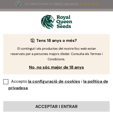
4.7 sobre 5 basat en
58653 valoracions
☀️
Summer Sales
: ¡Hasta un 50%
de descuento! ⏤
Compra ya
🛍️
Tens 18 anys o més?
The RQS Blog
El contingut i els productes del nostre lloc web estan
reservats per a persones majors d'edat. Consulta els Termes i
Estil de vida Arti...
Varietats i productes
Cu
Condicions.
No, no sóc major de 18 anys
Accepto
la configuració de cookies
i
la política de
privadesa
ACCEPTAR I ENTRAR