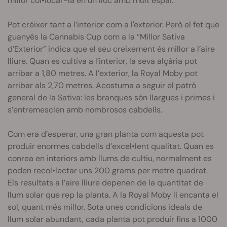
millor col•locar-la en un lloc amb molt espai.
Pot créixer tant a l’interior com a l'exterior. Però el fet que
guanyés la Cannabis Cup com a la “Millor Sativa
d’Exterior” indica que el seu creixement és millor a l’aire
lliure. Quan es cultiva a l’interior, la seva alçària pot
arribar a 1,80 metres. A l’exterior, la Royal Moby pot
arribar als 2,70 metres. Acostuma a seguir el patró
general de la Sativa: les branques són llargues i primes i
s’entremesclen amb nombrosos cabdells.
Com era d’esperar, una gran planta com aquesta pot
produir enormes cabdells d’excel•lent qualitat. Quan es
conrea en interiors amb llums de cultiu, normalment es
poden recol•lectar uns 200 grams per metre quadrat.
Els resultats a l’aire lliure depenen de la quantitat de
llum solar que rep la planta. A la Royal Moby li encanta el
sol, quant més millor. Sota unes condicions ideals de
llum solar abundant, cada planta pot produir fins a 1000