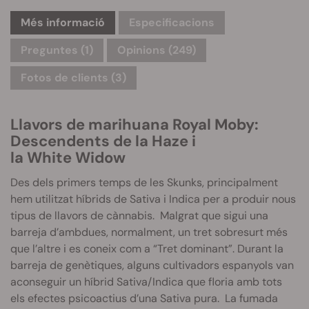
Més informació
Especificacions
Preguntes
(1)
Opinions (249)
Fotos de clients (3)
Llavors de marihuana Royal
Moby
:
Descendents de la
Haze
i
la
White
Widow
Des dels primers temps de les Skunks, principalment
hem utilitzat híbrids de Sativa i Indica per a produir nous
tipus de llavors de cànnabis. Malgrat que sigui una
barreja d’ambdues, normalment, un tret sobresurt més
que l’altre i es coneix com a “Tret dominant”. Durant la
barreja de genètiques, alguns cultivadors espanyols van
aconseguir un híbrid Sativa/Indica que floria amb tots
els efectes psicoactius d’una Sativa pura. La fumada