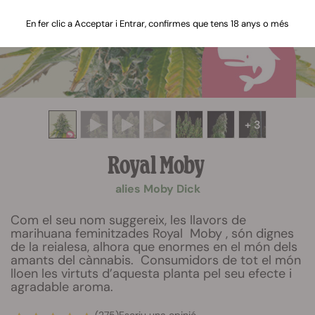
En fer clic a Acceptar i Entrar, confirmes que tens 18 anys o més
+ 3
Royal Moby
alies Moby Dick
Com el seu nom suggereix, les llavors de
marihuana feminitzades Royal Moby , són dignes
de la reialesa, alhora que enormes en el món dels
amants del cànnabis. Consumidors de tot el món
lloen les virtuts d’aquesta planta pel seu efecte i
agradable aroma.