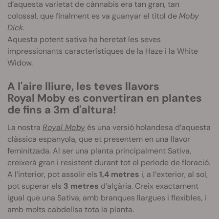
d’aquesta varietat de cànnabis era tan gran, tan
colossal, que finalment es va guanyar el títol de
Moby
Dick
.
Aquesta potent sativa ha heretat les seves
impressionants característiques de la Haze i la White
Widow.
A l'aire lliure, les teves llavors
Royal
Moby
es convertiran en plantes
de fins a
3m
d'altura!
La nostra
Royal Moby
és una versió holandesa d’aquesta
clàssica espanyola, que et presentem en una llavor
feminitzada. Al ser una planta principalment Sativa,
creixerà gran i resistent durant tot el període de floració.
A l’interior, pot assolir els
1,4 metres
i, a l’exterior, al sol,
pot superar els
3 metres
d’alçària. Creix exactament
igual que una Sativa, amb branques llargues i flexibles, i
amb molts cabdellsa tota la planta.