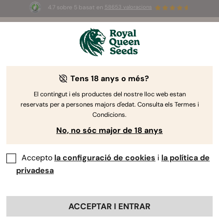
4.7 sobre 5 basat en
58653 valoracions
☀️
Summer Sales
: ¡Hasta un 50%
de descuento! ⏤
Compra ya
🛍️
Tens 18 anys o més?
El contingut i els productes del nostre lloc web estan
reservats per a persones majors d'edat. Consulta els Termes i
Condicions.
No, no sóc major de 18 anys
Accepto
la configuració de cookies
i
la política de
privadesa
ACCEPTAR I ENTRAR