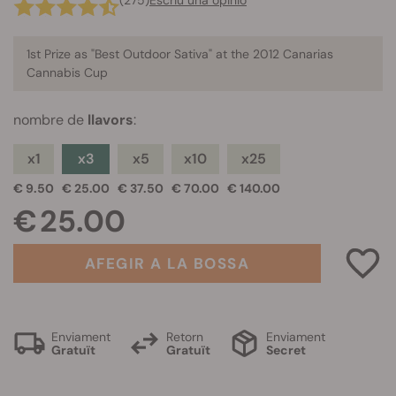
(275)
Escriu una opinió
1st Prize as "Best Outdoor Sativa" at the 2012 Canarias
Cannabis Cup
nombre de
llavors
:
x1
x3
x5
x10
x25
€ 9.50
€ 25.00
€ 37.50
€ 70.00
€ 140.00
€ 25.00
AFEGIR A LA BOSSA
Enviament
Retorn
Enviament
Gratuït
Gratuït
Secret