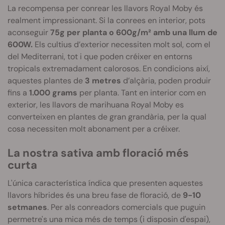
La recompensa per conrear les llavors Royal
Moby
és
realment impressionant. Si la conrees en interior, pots
aconseguir
75g per planta o 600g/m² amb una llum de
600W.
Els cultius d’exterior necessiten molt sol, com el
del Mediterrani, tot i que poden créixer en entorns
tropicals extremadament calorosos. En condicions així,
aquestes plantes de
3 metres
d’alçària, poden produir
fins a
1.000 grams
per planta.
Tant en interior com en
exterior, les llavors de marihuana Royal
Moby
es
converteixen en plantes de gran grandària, per la qual
cosa necessiten molt abonament per a créixer.
La nostra sativa amb floració més
curta
L'única característica índica que presenten aquestes
llavors híbrides és una breu fase de floració, de
9-10
setmanes
. Per als conreadors comercials que puguin
permetre's una mica més de temps (i disposin d'espai),