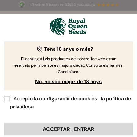
4.7 sobre 5 basat en
58690 valoracions
🎁
3 llavors White Widow Auto
GRATIS pels
primers 100 que utilitzin el codi
AUGUST26 🌿
Tens 18 anys o més?
-40%
El contingut i els productes del nostre lloc web estan
reservats per a persones majors d'edat. Consulta els Termes i
Condicions.
No, no sóc major de 18 anys
Accepto
la configuració de cookies
i
la política de
privadesa
ACCEPTAR I ENTRAR