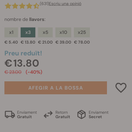
(631)
Escriu una opinió
nombre de
llavors
:
x1
x3
x5
x10
x25
€ 5.40
€ 13.80
€ 21.00
€ 39.00
€ 78.00
Preu reduït!
€ 13.80
€ 23.00
(-40%)
AFEGIR A LA BOSSA
Enviament
Retorn
Enviament
Gratuït
Gratuït
Secret