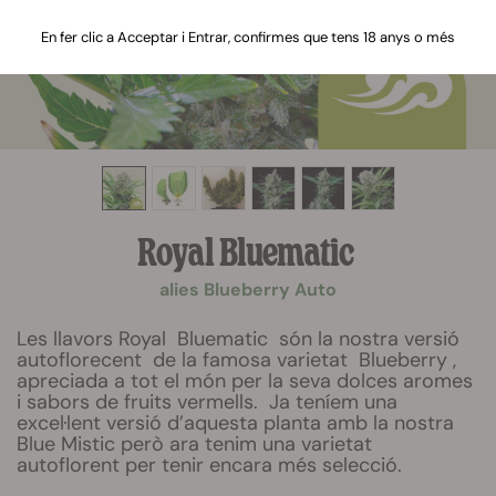
En fer clic a Acceptar i Entrar, confirmes que tens 18 anys o més
Royal Bluematic
alies Blueberry Auto
Les llavors Royal Bluematic són la nostra versió
autoflorecent de la famosa varietat Blueberry ,
apreciada a tot el món per la seva dolces aromes
i sabors de fruits vermells. Ja teníem una
excel·lent versió d’aquesta planta amb la nostra
Blue Mistic però ara tenim una varietat
autoflorent per tenir encara més selecció.