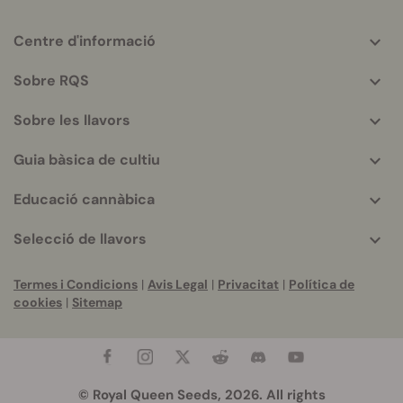
Centre d'informació
More
helpful
Sobre RQS
info
Sobre les llavors
Guia bàsica de cultiu
Educació cannàbica
Selecció de llavors
Termes i Condicions
|
Avis Legal
|
Privacitat
|
Política de
cookies
|
Sitemap
© Royal Queen Seeds, 2026. All rights