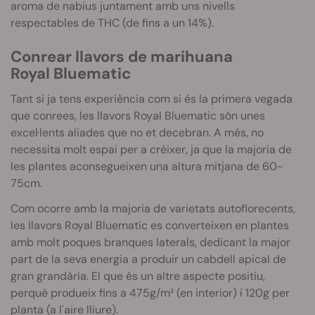
aroma de nabius juntament amb uns nivells
respectables de THC (de fins a un 14%).
Conrear llavors de marihuana
Royal
Bluematic
Tant si ja tens experiència com si és la primera vegada
que conrees, les llavors Royal
Bluematic
són unes
excel·lents aliades que no et decebran.
A més, no
necessita molt espai per a créixer, ja que la majoria de
les plantes aconsegueixen una altura mitjana de 60-
75cm.
Com ocorre amb la majoria de varietats
autoflorecents
,
les llavors Royal
Bluematic
es converteixen en plantes
amb molt poques branques laterals, dedicant la major
part de la seva energia a produir un cabdell apical de
gran grandària.
El que és un altre aspecte positiu,
perquè produeix fins a 475g/m² (en interior) i 120g per
planta (a l'aire lliure).