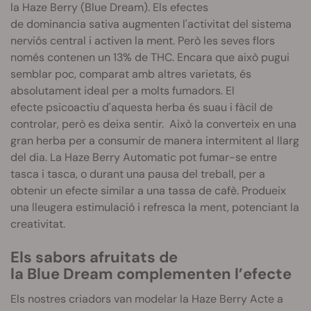
la
Haze
Berry
(
Blue
Dream)
.
Els efectes
de dominancia sativa augmenten l'activitat del sistema
nerviós central i activen la ment. Però les seves flors
només contenen un 13% de THC. Encara que això pugui
semblar poc, comparat amb altres varietats, és
absolutament ideal per a molts fumadors.
El
efecte
psicoactiu d'aquesta herba és suau i fàcil de
controlar, però es deixa sentir.
Això la converteix en una
gran herba per a consumir de manera intermitent al llarg
del dia. La Haze Berry Automatic pot fumar-se entre
tasca i tasca, o durant una pausa del treball, per a
obtenir un efecte similar a una tassa de cafè. Produeix
una lleugera estimulació i refresca la ment, potenciant la
creativitat.
Els sabors afruitats de
la Blue Dream complementen l’efecte
Els nostres criadors van modelar la
Haze
Berry
Acte a