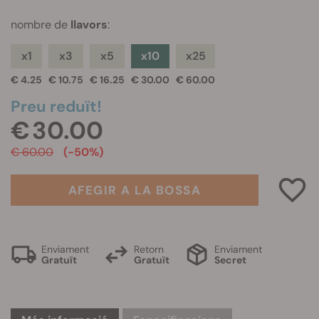
nombre de
llavors
:
x1
x3
x5
x10
x25
€ 4.25
€ 10.75
€ 16.25
€ 30.00
€ 60.00
Preu reduït!
€ 30.00
€ 60.00
(-50%)
AFEGIR A LA BOSSA
Enviament
Retorn
Enviament
Gratuït
Gratuït
Secret