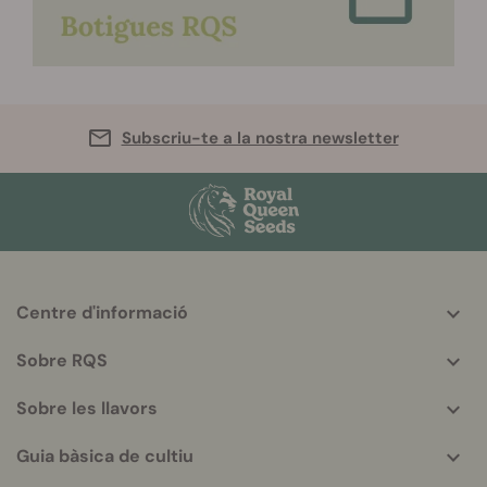
Subscriu-te a la nostra newsletter
Centre d'informació
More
helpful
Sobre RQS
info
Sobre les llavors
Guia bàsica de cultiu