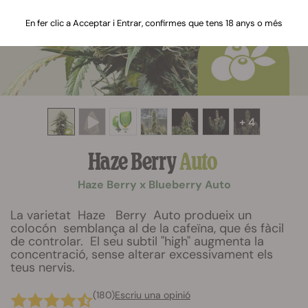
En fer clic a Acceptar i Entrar, confirmes que tens 18 anys o més
+ 4
Haze Berry
Auto
Haze Berry x Blueberry Auto
La varietat Haze Berry Auto produeix un
colocón semblança al de la cafeïna, que és fàcil
de controlar. El seu subtil "high" augmenta la
concentració, sense alterar excessivament els
teus nervis.
(180)
Escriu una opinió