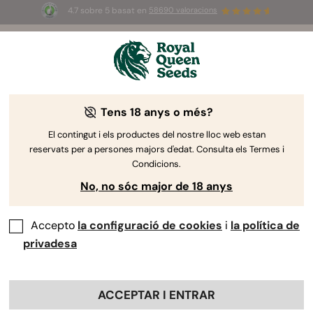
4.7 sobre 5 basat en
58690 valoracions
🎁
3 llavors White Widow Auto
GRATIS pels
primers 100 que utilitzin el codi
AUGUST26 🌿
Tens 18 anys o més?
-50%
El contingut i els productes del nostre lloc web estan
reservats per a persones majors d'edat. Consulta els Termes i
Condicions.
No, no sóc major de 18 anys
Accepto
la configuració de cookies
i
la política de
privadesa
ACCEPTAR I ENTRAR