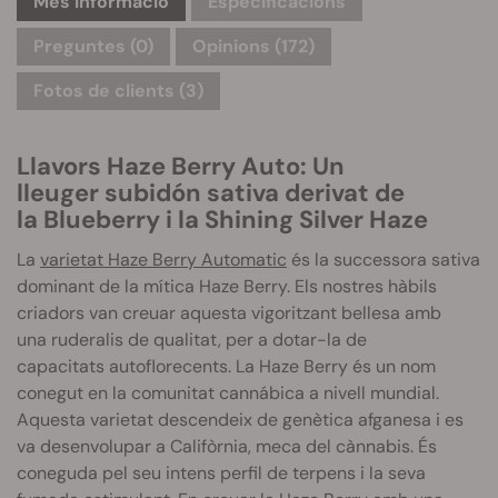
Més informació
Especificacions
Preguntes
(0)
Opinions (172)
Fotos de clients (3)
Llavors
Haze
Berry
Auto: Un
lleuger
subidón
sativa derivat de
la
Blueberry
i la
Shining
Silver
Haze
La
varietat
Haze
Berry
Automatic
és la successora sativa
dominant de la mítica
Haze
Berry
. Els nostres hàbils
criadors van creuar aquesta
vigoritzant
bellesa amb
una
ruderalis
de qualitat, per a dotar-la de
capacitats
autoflorecents
.
La Haze Berry és un nom
conegut en la comunitat cannábica a nivell mundial.
Aquesta varietat descendeix de genètica afganesa i es
va desenvolupar a Califòrnia, meca del cànnabis. És
coneguda pel seu intens perfil de terpens i la seva