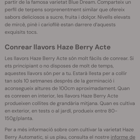
partir de la famosa varietat
Blue
Dream
.
Comparteix un
perfil de terpens sorprenentment similar que ofereix
sabors deliciosos a sucre, fruita i dolçor. Nivells elevats
de mircè, pinè i cariofilè estan darrere d’aquests
exquisits tocs.
Conrear llavors
Haze
Berry
Acte
Les llavors
Haze
Berry
Acte són molt fàcils de conrear. Si
ets principiant o no disposes de molt de te
mps,
aquestes llavors són per a tu.
Estarà llesta per a collir
tan sols 10 setmanes després de la germinació i
aconsegueix altures de 100cm aproximadament.
Quan
es conreen en interior, les llavors
Haze
Berry
Acte
produeixen collites de grandària mitjana.
Quan es cultiva
en exterior, en tests o al jardí, produeix entre 80-
150g/planta.
Per a més informació sobre com cultivar la varietat Haze
Berry Automatic, si us plau, consulta el nostre
informe de