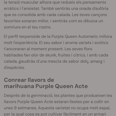
la tensió muscular alhora que redueix els pensaments
erràtics i l'ansietat. També sentiràs una onada d'eufòria
que es consolida amb cada calada. Les teves cançons
favorites sonaran millor, i sentiràs com es dibuixa un
somriure en el teu rostre.
El perfil terpenoide de la Purple Queen Automatic millora
molt l'experiència. El seu sabor i aroma variats i exòtics
t'ancoraran al moment present. Les seves flors
habitades fan olor de skunk, fruites i cítrics, i amb cada
calada, gaudiràs d'una mescla de sabor dolç, amarg i
d'espècies.
Conrear llavors de
marihuana
Purple
Queen Acte
Després de la germinació, les plantes que produeixen les
llavors
Purple
Queen Acte estaran llestes per a collir en
unes 9 setmanes.
Aquesta varietat no ocupa molt espai,
per la qual cosa es pot cultivar fàcilment en un armari