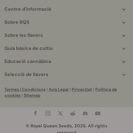
Centre d'informació
More
helpful
Sobre RQS
info
Sobre les llavors
Guia bàsica de cultiu
Educació cannàbica
Selecció de llavors
Termes i Condicions
|
Avis Legal
|
Privacitat
|
Política de
cookies
|
Sitemap
© Royal Queen Seeds, 2026. All rights
reserved