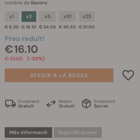
nombre de
llavors
:
x1
x3
x5
x10
x25
€ 6.30
€ 16.10
€ 24.50
€ 45.50
€ 91.00
Preu reduït!
€ 16.10
€ 23.00
(-30%)
AFEGIR A LA BOSSA
Enviament
Retorn
Enviament
Gratuït
Gratuït
Secret
Més informació
Especificacions