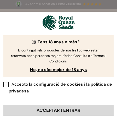
4.7 sobre 5 basat en
58690 valoracions
🎁
3 llavors White Widow Auto
GRATIS pels
primers 100 que utilitzin el codi
AUGUST26 🌿
Tens 18 anys o més?
-30%
El contingut i els productes del nostre lloc web estan
reservats per a persones majors d'edat. Consulta els Termes i
Condicions.
No, no sóc major de 18 anys
Accepto
la configuració de cookies
i
la política de
privadesa
ACCEPTAR I ENTRAR