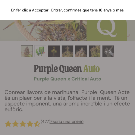
En fer clic a Acceptar i Entrar, confirmes que tens 18 anys o més
+ 3
Purple Queen
Auto
Purple Queen x Critical Auto
Conrear llavors de marihuana Purple Queen Acte
és un plaer per a la vista, l'olfacte i la ment. Té un
aspecte imponent, una aroma increïble i un efecte
eufòric.
(477)
Escriu una opinió