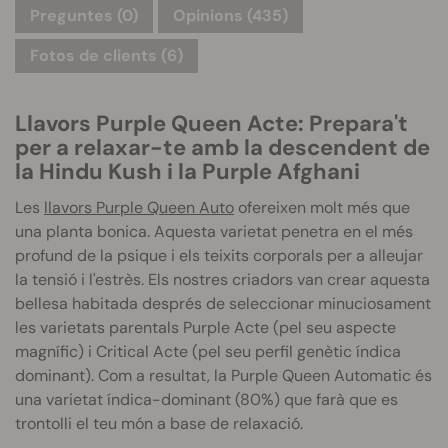
Preguntes
(0)
Opinions (435)
Fotos de clients (6)
Llavors
Purple
Queen Acte: Prepara't
per a relaxar-te amb la descendent de
la
Hindu
Kush
i la
Purple
Afghani
Les
llavors
Purple
Queen Auto
ofereixen molt més que
una planta bonica.
Aquesta varietat penetra en el més
profund de la psique i els teixits corporals per a alleujar
la tensió i l'estrès.
Els nostres criadors van crear aquesta
bellesa habitada després de seleccionar minuciosament
les varietats parentals
Purple
Acte (pel seu aspecte
magnífic) i
Critical
Acte (pel seu perfil genètic índica
dominant).
Com a resultat, la Purple Queen Automatic és
una varietat índica-dominant (80%) que farà que es
trontolli el teu món a base de relaxació.