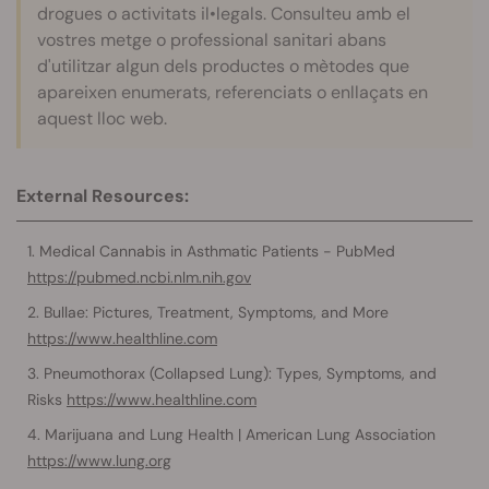
drogues o activitats il•legals. Consulteu amb el
vostres metge o professional sanitari abans
d'utilitzar algun dels productes o mètodes que
apareixen enumerats, referenciats o enllaçats en
aquest lloc web.
External Resources:
Medical Cannabis in Asthmatic Patients - PubMed
https://pubmed.ncbi.nlm.nih.gov
Bullae: Pictures, Treatment, Symptoms, and More
https://www.healthline.com
Pneumothorax (Collapsed Lung): Types, Symptoms, and
Risks
https://www.healthline.com
Marijuana and Lung Health | American Lung Association
https://www.lung.org