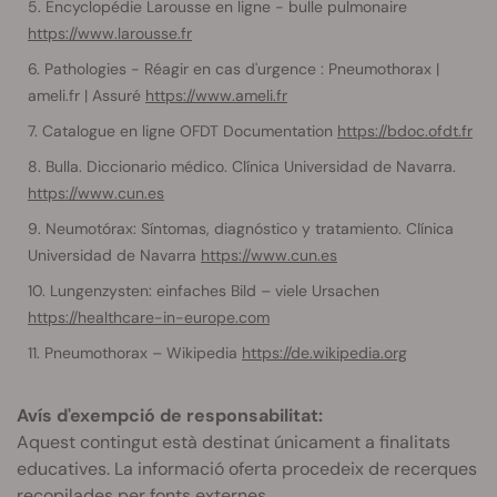
Encyclopédie Larousse en ligne - bulle pulmonaire
https://www.larousse.fr
Pathologies - Réagir en cas d'urgence : Pneumothorax |
ameli.fr | Assuré
https://www.ameli.fr
Catalogue en ligne OFDT Documentation
https://bdoc.ofdt.fr
Bulla. Diccionario médico. Clínica Universidad de Navarra.
https://www.cun.es
Neumotórax: Síntomas, diagnóstico y tratamiento. Clínica
Universidad de Navarra
https://www.cun.es
Lungenzysten: einfaches Bild – viele Ursachen
https://healthcare-in-europe.com
Pneumothorax – Wikipedia
https://de.wikipedia.org
Avís d'exempció de responsabilitat:
Aquest contingut està destinat únicament a finalitats
educatives. La informació oferta procedeix de recerques
recopilades per fonts externes.