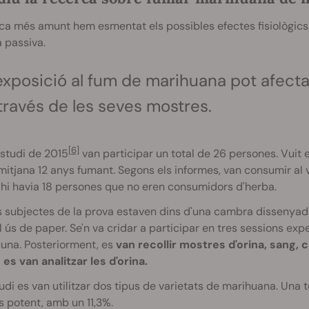
ca més amunt hem esmentat els possibles efectes fisiològic
 passiva.
exposició al fum de marihuana pot afect
través de les seves mostres.
[6]
studi de 2015
van participar un total de 26 persones. Vui
itjana 12 anys fumant. Segons els informes, van consumir al v
hi havia 18 persones que no eren consumidors d'herba.
s subjectes de la prova estaven dins d'una cambra dissenyad
l ús de paper.
Se'n va cridar a participar en tres sessions ex
una.
Posteriorment, es
van recollir mostres d'orina, sang, ca
s van analitzar les d'orina.
tudi es van utilitzar dos tipus de varietats de marihuana. Una t
 potent, amb un 11,3%.