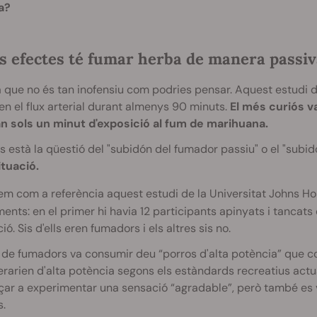
a?
s efectes té fumar herba de manera passiv
 que no és tan inofensiu com podries pensar.
Aquest estudi 
en el flux arterial durant almenys 90 minuts.
El més curiós 
n sols un minut d'exposició al fum de marihuana.
 està la qüestió del "subidón del fumador passiu" o el "subid
ituació.
m com a referència aquest estudi de la Universitat Johns H
ents: en el primer hi havia 12 participants apinyats i tancats
ió. Sis d'ells eren fumadors i els altres sis no.
 de fumadors va consumir deu “porros d'alta potència” que c
rarien d'alta potència segons els estàndards recreatius actual
ar a experimentar una sensació “agradable”, però també es v
.