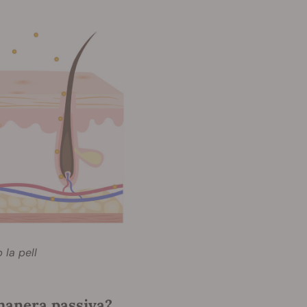
 la pell
manera passiva?