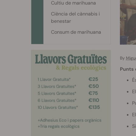
Cultiu de marihuana
Ciència del cànnabis i
benestar
Consum de marihuana
By
Migu
Punts 
É
E
P
E
S