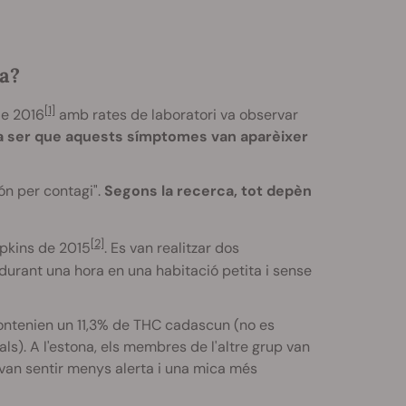
a?
[1]
de 2016
amb rates de laboratori va observar
va ser que aquests símptomes van aparèixer
ón per contagi".
Segons la recerca, tot depèn
[2]
opkins de 2015
. Es van realitzar dos
 durant una hora en una habitació petita i sense
ontenien un 11,3% de
THC
cadascun (no es
s). A l'estona, els membres de l'altre grup van
an sentir menys alerta i una mica més