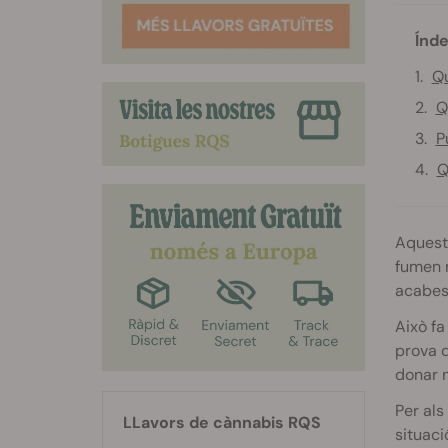
Índe
Qu
Q
P
Q
Aquesta
fumen m
acabes 
Això fa
prova d
donar n
Per als
LLavors de cànnabis RQS
situaci