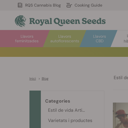
RQS Cannabis Blog
Cooking Guide
Llavors
Llavors
Llavors
feminitzades
autoflorescents
CBD
hí
Estil de
Inici
>
Blog
Categories
Estil de vida Arti...
Varietats i productes