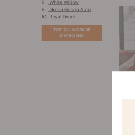
8.
White Widow
9.
Green Gelato Auto
10.
Royal Dwarf
TOP 10 LLAVORS DE
MARIHUANA
En canv