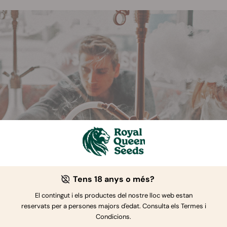
Tens 18 anys o més?
El contingut i els productes del nostre lloc web estan
reservats per a persones majors d'edat. Consulta els Termes i
Condicions.
i, el segon experiment es va realitzar en una habitació venti