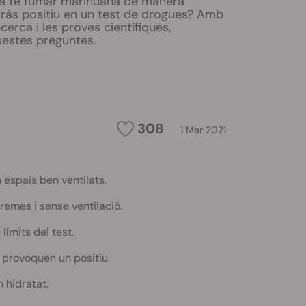
a té fumar marihuana de manera
ràs positiu en un test de drogues? Amb
ecerca i les proves científiques,
estes preguntes.
308
1 Mar 2021
 espais ben ventilats.
remes i sense ventilació.
ímits del test.
 provoquen un positiu.
n hidratat.