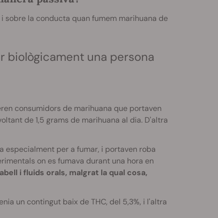
s i sobre la conducta quan fumem marihuana de
ar biològicament una persona
t eren consumidors de marihuana que portaven
oltant de 1,5 grams de marihuana al dia. D'altra
a especialment per a fumar, i portaven roba
perimentals on es fumava durant una hora en
bell i fluids orals, malgrat la qual cosa,
enia un contingut baix de THC, del 5,3%, i l'altra