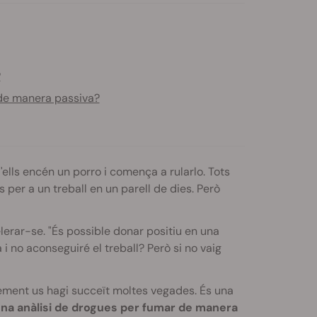
?
 de manera passiva?
ells encén un porro i comença a rularlo. Tots
per a un treball en un parell de dies. Però
rar-se. "És possible donar positiu en una
 no aconseguiré el treball? Però si no vaig
lement us hagi succeït moltes vegades. És una
una anàlisi de drogues per fumar de manera