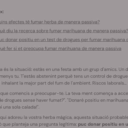
x:
ins efectes té fumar herba de manera passiva?
uè diu la recerca sobre fumar marihuana de manera passiva
uc donar positiu en un test de drogues per fumar marihuana
uè fer si et preocupa fumar marihuana de manera passiva
 és la situació: estàs en una festa amb un grup d'amics. Un d'
enys tu. T'estàs abstenint perquè tens un control de drogues 
inhalant la major part del fum de l'ambient. Riscos laborals...
 que comencis a preocupar-te. La teva ment comença a accele
e drogues sense haver fumat?". "Donaré positiu en marihuana i
i una sola calada!".
 qui adoreu la vostra herba màgica, aquesta situació probab
ó que planteja una pregunta legítima:
puc donar positiu en 