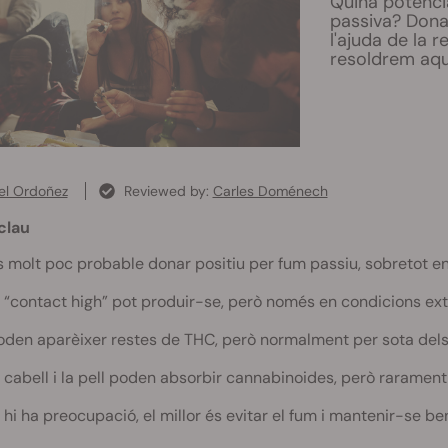
Quina potènci
passiva? Dona
l'ajuda de la r
resoldrem aqu
el Ordoñez
Reviewed by:
Carles Doménech
clau
s molt poc probable donar positiu per fum passiu, sobretot en
l “contact high” pot produir-se, però només en condicions ext
oden aparèixer restes de THC, però normalment per sota dels l
l cabell i la pell poden absorbir cannabinoides, però rarament
i hi ha preocupació, el millor és evitar el fum i mantenir-se be