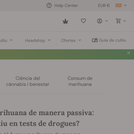
EUR €
Help Center
Saved
items
Guía de cultiu
ltiu
Headshop
Ofertes
Ciència del
Consum de
cànnabis i benestar
marihuana
ihuana de manera passiva:
iu en tests de drogues?