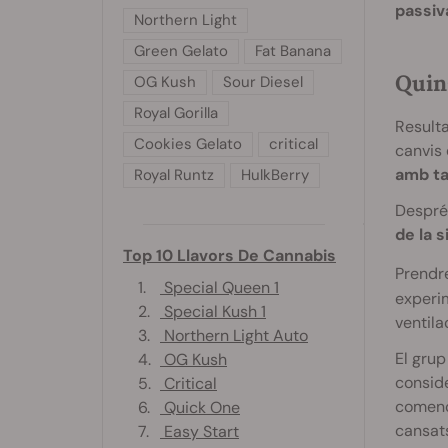
passiv
Northern Light
Green Gelato
Fat Banana
Quin
OG Kush
Sour Diesel
Royal Gorilla
Resulta
Cookies Gelato
critical
canvis 
amb ta
Royal Runtz
HulkBerry
Després
de la s
Top 10 Llavors De Cannabis
Prendre
1.
Special Queen 1
experim
2.
Special Kush 1
ventilac
3.
Northern Light Auto
El grup
4.
OG Kush
conside
5.
Critical
començ
6.
Quick One
cansats
7.
Easy Start