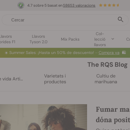
4.7 sobre 5 basat en
58653 valoracions
Col-
Llavors
Llavors
Mix Packs
lecció
Cu
brides F1
Tyson 2.0
llavors
☀️
Summer Sales
: ¡Hasta un 50% de descuento! ⏤
Compra ya
🛍️
The RQS Blog
Varietats i
Cultiu de
 vida Arti...
productes
marihuana
Fumar mar
dóna posit