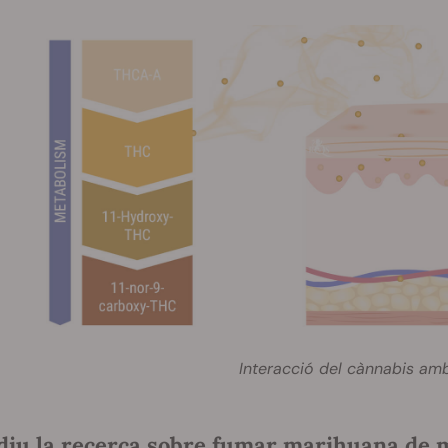
Interacció del cànnabis amb
diu la recerca sobre fumar marihuana de 