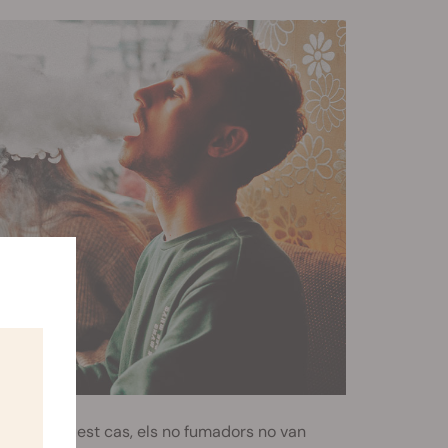
lada. En aquest cas, els no fumadors no van