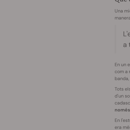
Una mi
manera
L'
a 
En un e
com a m
banda, 
Tots el
d'un so
cadasc
només e
En l'es
era més