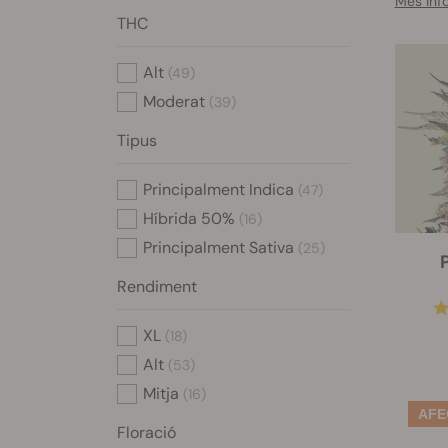
Més inf
THC
Alt
(49)
Moderat
(39)
Tipus
Principalment Indica
(47)
Híbrida 50%
(16)
Principalment Sativa
(25)
P
Rendiment
XL
(18)
Alt
(53)
Mitja
(16)
Floració