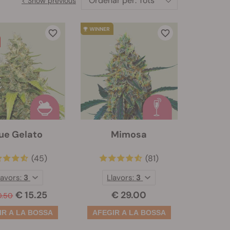
Ordenar per:
Tots
< Show previous
ue Gelato
Mimosa
(45)
(81)
lavors:
3
Llavors:
3
€ 15.25
€ 29.00
0.50