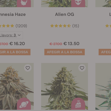
nesia Haze
Alien OG
(1209)
(15)
Llavors:
3
€ 16.20
€ 13.50
27.00
€ 27.00