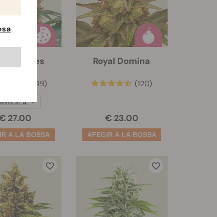
esa
al Cookies
Royal Domina
(249)
(120)
lavors:
3
€ 27.00
€ 23.00