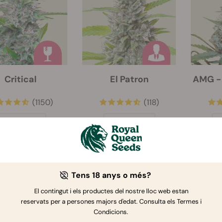
Critical
El Patron
AMG -
(1150)
(118)
Llavors:
3
Llavors:
3
L
€ 23.00
€ 16.25
€ 32.50
Tens 18 anys o més?
El contingut i els productes del nostre lloc web estan
-30%
reservats per a persones majors d'edat. Consulta els Termes i
Condicions.