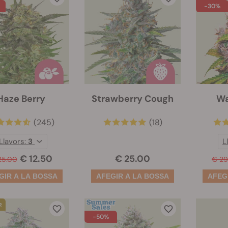
-30%
Haze Berry
Strawberry Cough
Wa
(245)
(18)
Llavors:
3
L
€ 12.50
€ 25.00
25.00
€ 29
-50%