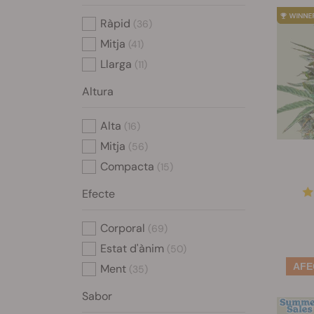
Ràpid
(36)
Mitja
(41)
Llarga
(11)
Altura
Alta
(16)
Mitja
(56)
Compacta
(15)
Efecte
Corporal
(69)
Estat d'ànim
(50)
Ment
(35)
Sabor