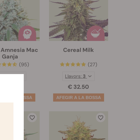
 Amnesia Mac
Cereal Milk
Ganja
(95)
(27)
lavors:
3
Llavors:
3
€ 30.50
€ 32.50