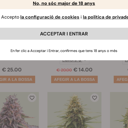
No, no sóc major de 18 anys
Accepto
la configuració de cookies
i
la política de privad
ACCEPTAR I ENTRAR
rbidden Fruit
Purple Queen
Roy
(14)
(789)
En fer clic a Acceptar i Entrar, confirmes que tens 18 anys o més
Llavors:
3
L
€ 25.00
€ 14.00
€ 20.00