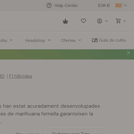
EUR €
Help Center
Saved
items
Guía de cultiu
ltiu
Headshop
Ofertes
BD
F1 híbrides
des han estat acuradament desenvolupades
es de marihuana femella garanteixen la
.