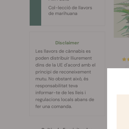
Col-lecció de llavors
de marihuana
Disclaimer
Les llavors de cànnabis es
poden distribuir lliurement
dins de la UE d'acord amb el
principi de reconeixement
mutu. No obstant això, és
responsabilitat teva
informar-te de les lleis i
regulacions locals abans de
fer una comanda.