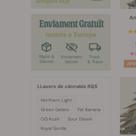
Am
€ 
LLavors de cànnabis RQS
Northern Light
Green Gelato
Fat Banana
OG Kush
Sour Diesel
Royal Gorilla