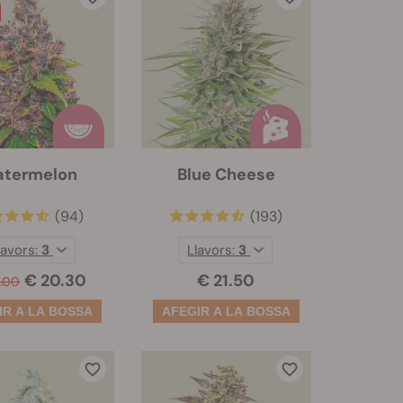
termelon
Blue Cheese
(94)
(193)
lavors:
3
Llavors:
3
€ 20.30
€ 21.50
.00