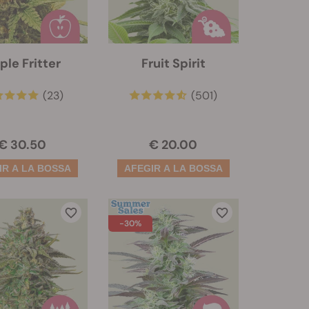
ple Fritter
Fruit Spirit
(23)
(501)
€ 30.50
€ 20.00
-30%