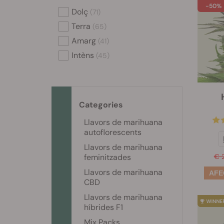
-50%
Dolç
(71)
Terra
(65)
Amarg
(41)
Intèns
(45)
Categories
Llavors de marihuana
autoflorescents
Llavors de marihuana
feminitzades
€ 
Llavors de marihuana
CBD
Llavors de marihuana
híbrides F1
Mix Packs