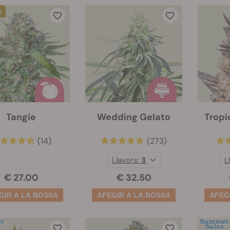
Tangie
Wedding Gelato
Tropi
(14)
(273)
Llavors:
3
L
€ 27.00
€ 32.50