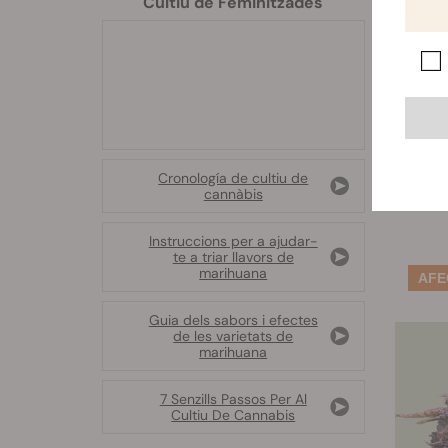
Cultiu de Feminitzades
Fo
Cronología de cultiu de
cannàbis
Instruccions per a ajudar-
te a triar llavors de
marihuana
Guia dels sabors i efectes
de les varietats de
marihuana
7 Senzills Passos Per Al
Cultiu De Cannabis