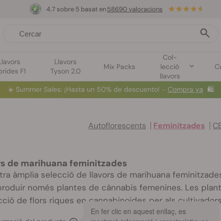
4.7 sobre 5 basat en
58690 valoracions
Col-
Llavors
Llavors
Mix Packs
lecció
Cu
brides F1
Tyson 2.0
llavors
☀️
Summer Sales
: ¡Hasta un 50% de descuento! ⏤
Compra ya
🛍️
Autoflorescents
Feminitzades
C
rs de marihuana feminitzades
tra àmplia selecció de llavors de marihuana feminitza
produir només plantes de cànnabis femenines. Les plant
ció de flors riques en cannabinoides per als cultivadors
En fer clic en aquest enllaç, es