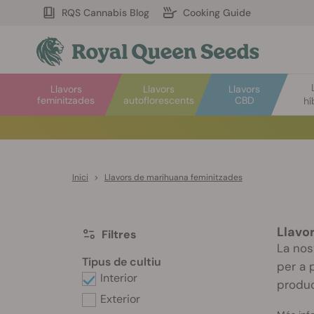
RQS Cannabis Blog
Cooking Guide
Llavors
Llavors
Llavors
feminitzades
autoflorescents
CBD
hí
Inici
>
Llavors de marihuana feminitzades
Llavo
Filtres
La nos
Tipus de cultiu
per a 
Interior
produc
Exterior