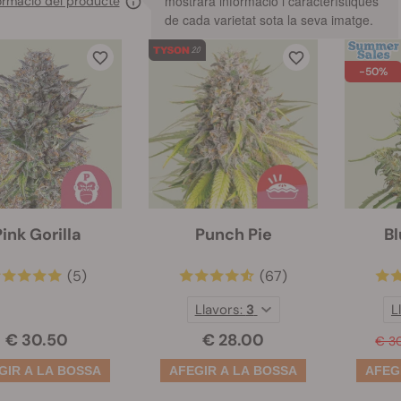
mostrarà informació i característiques
ormació del producte
de cada varietat sota la seva imatge.
-50%
ink Gorilla
Punch Pie
Bl
(5)
(67)
Llavors:
3
L
€ 30.50
€ 28.00
€ 3