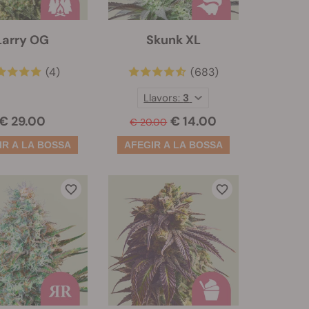
Larry OG
Skunk XL
(4)
(683)
Llavors:
3
€ 29.00
€ 14.00
€ 20.00