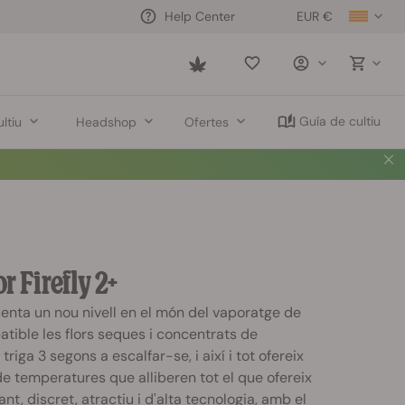
EUR €
Help Center
Saved
items
Guía de cultiu
ltiu
Headshop
Ofertes
r Firefly 2+
esenta un nou nivell en el món del vaporatge de
tible les flors seques i concentrats de
iga 3 segons a escalfar-se, i així i tot ofereix
de temperatures que alliberen tot el que ofereix
ant, discret, atractiu i d'alta tecnologia, amb el