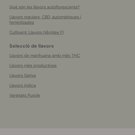
Què són les llavors autoflorescents?
Llavors regulars, CBD, automàtiques i
feminitzades
Cultivant: Llavors híbrides F1
Selecció de llavors
Llavors de marihuana amb més THC
Llavors més productives
Llavors Sativa
Llavors indica
Varietats Purple