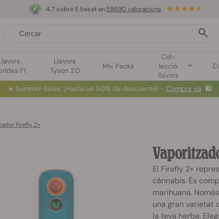
4.7 sobre 5 basat en
58690 valoracions
Col-
Llavors
Llavors
Mix Packs
lecció
Cu
brides F1
Tyson 2.0
llavors
☀️
Summer Sales
: ¡Hasta un 50% de descuento! ⏤
Compra ya
🛍️
ador Firefly 2+
Vaporitzado
El Firefly 2+ repr
cànnabis. És compa
marihuana. Només tr
una gran varietat 
la teva herba. Eleg