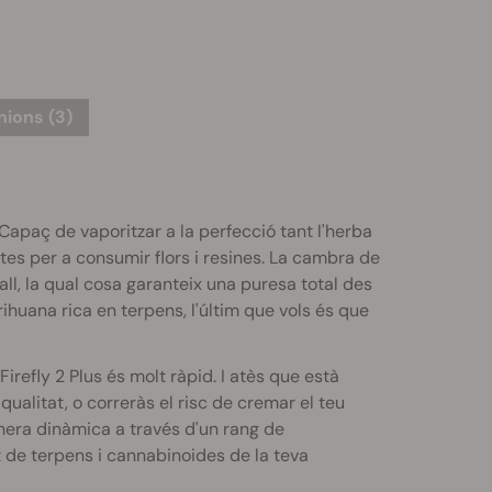
nions (3)
 Capaç de vaporitzar a la perfecció tant l'herba
es per a consumir flors i resines. La cambra de
tall, la qual cosa garanteix una puresa total des
ihuana rica en terpens, l'últim que vols és que
efly 2 Plus és molt ràpid. I atès que està
qualitat, o correràs el risc de cremar el teu
anera dinàmica a través d'un rang de
 de terpens i cannabinoides de la teva