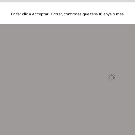
s més informació sobre la garantia del teu vaporitzador a la
fly 2+ no aplica per a aconseguir llavors i merchadising gratuït
En fer clic a Acceptar i Entrar, confirmes que tens 18 anys o més