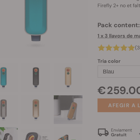
Firefly 2+ no et fal
Pack content:
(3
Tria color
Blau
€ 259.0
AFEGIR A 
Enviament
Gratuït