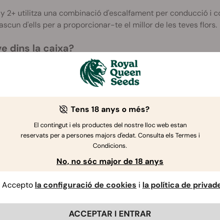
fly 2+ utilitza una combinació d'escalfament per conducció i co
scun d'ells per a proporcionar-te el millor de les teves flors.
e dins la caixa?
irefly 2+
ateria
ase de càrrega
able USB 3.0
Tens 18 anys o més?
oixinet per a extractes
 tovalloletes amb alcohol
El contingut i els productes del nostre lloc web estan
reservats per a persones majors d'edat. Consulta els Termes i
s addicionals per a animar fins i tot més la teva compra. A part 
Condicions.
rinder
No, no sóc major de 18 anys
 llavors de marihuana aleatòries
Accepto
la configuració de cookies
i
la política de privad
obre les garanties
ACCEPTAR I ENTRAR