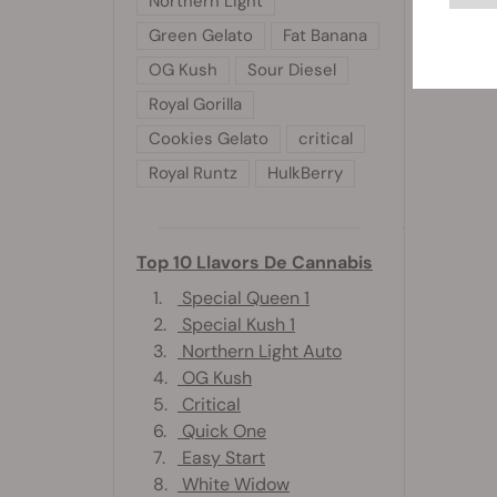
Northern Light
Trobarà
Green Gelato
Fat Banana
El Fire
OG Kush
Sour Diesel
Royal Gorilla
Cookies Gelato
critical
Royal Runtz
HulkBerry
Top 10 Llavors De Cannabis
1.
Special Queen 1
2.
Special Kush 1
3.
Northern Light Auto
4.
OG Kush
5.
Critical
6.
Quick One
7.
Easy Start
8.
White Widow