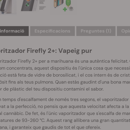
informació
Especificacions
Preguntes
(1)
Opi
itzador Firefly 2+: Vapeig pur
ritzador Firefly 2+ per a marihuana és una autèntica felicitat.
m concentrats, aquest dispositiu és l'única cosa que necessit
ió està feta de vidre de borosilicat, i el cos intern és de cris
òsit fins als teus pulmons. Quan estàs gaudint d'una bona mar
ior de plàstic del teu dispositiu contamini el sabor.
temps d'escalfament de només tres segons, el vaporitzador Fir
at a la perfecció, no pensis que aquesta velocitat afecta a la 
l cannàbic. De fet, és l'únic vaporitzador que s'escalfa de m
tures de 93-260 °C. Aquest rang allibera una gran quantitat
na, i garanteix que gaudis de tot el que ofereix.