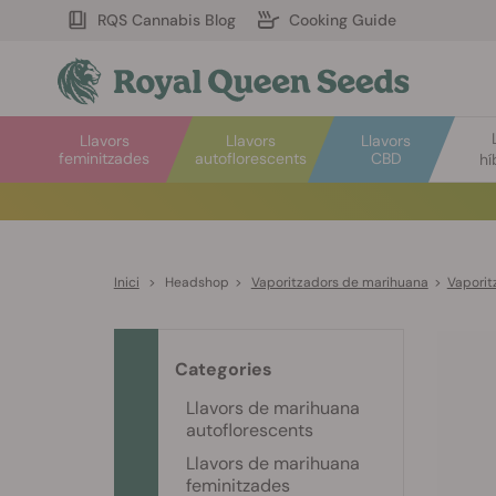
RQS Cannabis Blog
Cooking Guide
Llavors
Llavors
Llavors
feminitzades
autoflorescents
CBD
hí
Inici
>
Headshop
>
Vaporitzadors de marihuana
>
Vaporitz
Categories
Llavors de marihuana
autoflorescents
Llavors de marihuana
feminitzades