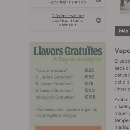
vaporitzar cànnabis
Diferències entre
vaporitzar i fumar
cànnabis
Més 
Vapor
El vapo
seca co
convecc
del dip
l'inter
Amb un 
disseny
materia
tempera
marihua