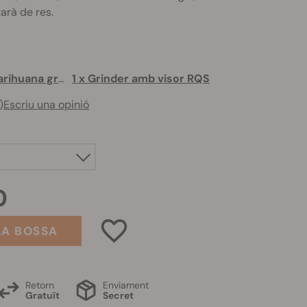
tarà de res.
1 x 3 llavors de marihuana gratis
1 x Grinder amb visor RQS
)
Escriu una opinió
0
LA BOSSA
Retorn
Enviament
Gratuït
Secret