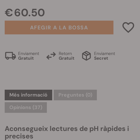
€ 60.50
AFEGIR A LA BOSSA
Enviament
Retorn
Enviament
Gratuït
Gratuït
Secret
Més informació
Preguntes
(0)
Opinions (37)
Aconsegueix lectures de pH ràpides i
precises