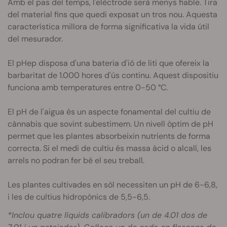
Amb el pas del temps, l'elèctrode serà menys fiable. Tira
del material fins que quedi exposat un tros nou. Aquesta
característica millora de forma significativa la vida útil
del mesurador.
El
pHep
disposa d'una bateria d'ió de liti que ofereix la
barbaritat de 1.000 hores d'ús continu. Aquest dispositiu
funciona amb temperatures entre 0-50 °C.
El pH de l'aigua és un aspecte fonamental del cultiu de
cànnabis que sovint subestimem. Un nivell òptim de pH
permet que les plantes absorbeixin nutrients de forma
correcta. Si el medi de cultiu és massa àcid o alcalí, les
arrels no podran fer bé el seu treball.
Les plantes cultivades en sòl necessiten un pH de 6-6,8,
i les de cultius hidropònics de 5,5-6,5.
*Inclou quatre líquids calibradors (un de 4.01 dos de