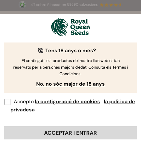
4.7 sobre 5 basat en
58690 valoracions
☀️
Summer Sales
: ¡Hasta un 50%
de descuento! ⏤
Compra ya
🛍️
Tens 18 anys o més?
El contingut i els productes del nostre lloc web estan
reservats per a persones majors d'edat. Consulta els Termes i
Condicions.
No, no sóc major de 18 anys
Accepto
la configuració de cookies
i
la política de
privadesa
ACCEPTAR I ENTRAR