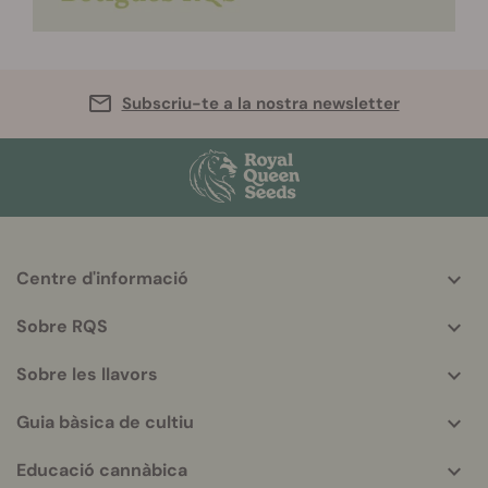
Subscriu-te a la nostra newsletter
Centre d'informació
More
helpful
Sobre RQS
info
Sobre les llavors
Guia bàsica de cultiu
Educació cannàbica