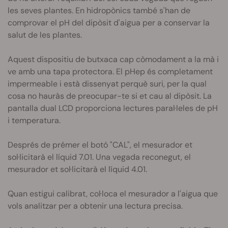
les seves plantes. En hidropònics també s'han de
comprovar el pH del dipòsit d'aigua per a conservar la
salut de les plantes.
Aquest dispositiu de butxaca cap còmodament a la mà i
ve amb una tapa protectora. El
pHep
és completament
impermeable i està dissenyat perquè suri, per la qual
cosa no hauràs de preocupar-te si et cau al dipòsit. La
pantalla dual
LCD
proporciona lectures paral·leles de pH
i temperatura.
Després de prémer el botó "CAL", el mesurador et
sol·licitarà el líquid 7.01. Una vegada reconegut, el
mesurador et sol·licitarà el líquid 4.01.
Quan estigui calibrat, col·loca el mesurador a l'aigua que
vols analitzar per a obtenir una lectura precisa.