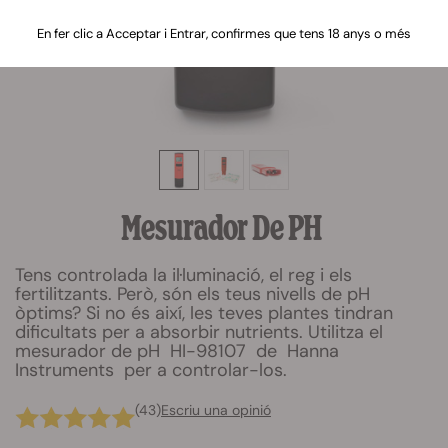
En fer clic a Acceptar i Entrar, confirmes que tens 18 anys o més
Mesurador De PH
Tens controlada la il·luminació, el reg i els
fertilitzants. Però, són els teus nivells de pH
òptims? Si no és així, les teves plantes tindran
dificultats per a absorbir nutrients. Utilitza el
mesurador de pH HI-98107 de Hanna
Instruments per a controlar-los.
(43)
Escriu una opinió