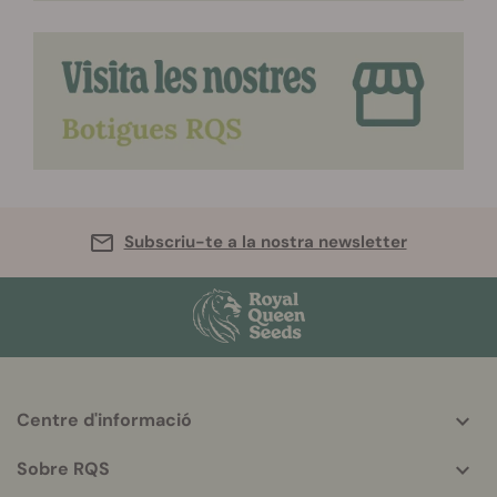
Subscriu-te a la nostra newsletter
Centre d'informació
More
helpful
Sobre RQS
info