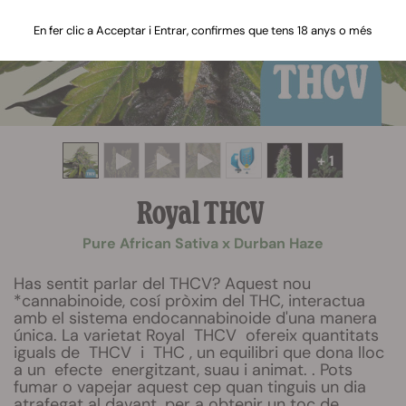
En fer clic a Acceptar i Entrar, confirmes que tens 18 anys o més
+ 1
Royal THCV
Pure African Sativa x Durban Haze
Has sentit parlar del THCV? Aquest nou
*cannabinoide, cosí pròxim del THC, interactua
amb el sistema endocannabinoide d'una manera
única. La varietat Royal THCV ofereix quantitats
iguals de THCV i THC , un equilibri que dona lloc
a un efecte energitzant, suau i animat. . Pots
fumar o vapejar aquest cep quan tinguis un dia
atrafegat al davant, per a obtenir un toc de