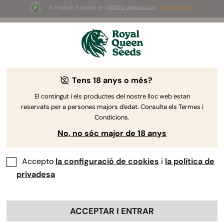
4.7 sobre 5 basat en
58690 valoracions
🎁
3 llavors White Widow Auto
GRATIS pels
primers 100 que utilitzin el codi
AUGUST26 🌿
Tens 18 anys o més?
El contingut i els productes del nostre lloc web estan
reservats per a persones majors d'edat. Consulta els Termes i
Condicions.
No, no sóc major de 18 anys
Accepto
la configuració de cookies
i
la política de
privadesa
ACCEPTAR I ENTRAR