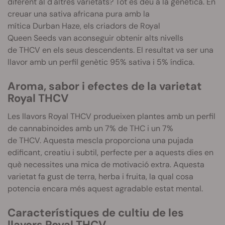
diferent al d'altres varietats? Tot es deu a la genètica. En
creuar una sativa africana pura amb la
mítica
Durban
Haze
, els criadors de Royal
Queen
Seeds
van aconseguir obtenir alts nivells
de
THCV
en els seus descendents. El resultat va ser una
llavor amb un perfil genètic 95% sativa i 5% índica.
Aroma, sabor i efectes de la varietat
Royal
THCV
Les llavors Royal
THCV
produeixen plantes amb un perfil
de cannabinoides amb un 7% de
THC
i un 7%
de
THCV
.
Aquesta mescla proporciona una pujada
edificant, creatiu i subtil, perfecte per a aquests dies en
què necessites una mica de motivació extra.
Aquesta
varietat fa gust de terra, herba i fruita, la qual cosa
potencia encara més aquest agradable estat mental.
Característiques de cultiu de les
llavors Royal
THCV