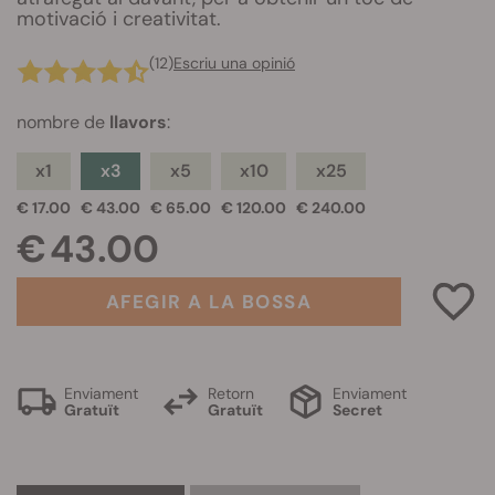
motivació i creativitat.
(12)
Escriu una opinió
nombre de
llavors
:
x1
x3
x5
x10
x25
€ 17.00
€ 43.00
€ 65.00
€ 120.00
€ 240.00
€ 43.00
AFEGIR A LA BOSSA
Enviament
Retorn
Enviament
Gratuït
Gratuït
Secret