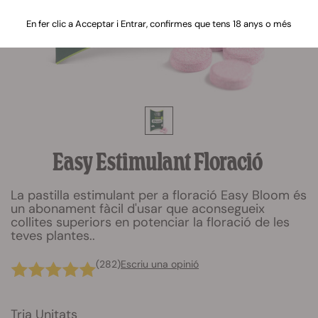
En fer clic a Acceptar i Entrar, confirmes que tens 18 anys o més
Easy Estimulant Floració
La pastilla estimulant per a floració Easy Bloom és
un abonament fàcil d'usar que aconsegueix
collites superiors en potenciar la floració de les
teves plantes..
(282)
Escriu una opinió
Tria Unitats