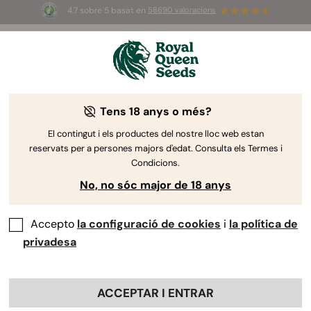
4.7 sobre 5 basat en
58690 valoracions
🎁
3 llavors White Widow Auto
GRATIS pels
primers 100 que utilitzin el codi
AUGUST26 🌿
-10%
Tens 18 anys o més?
El contingut i els productes del nostre lloc web estan
reservats per a persones majors d'edat. Consulta els Termes i
Condicions.
No, no sóc major de 18 anys
Accepto
la configuració de cookies
i
la política de
privadesa
ACCEPTAR I ENTRAR