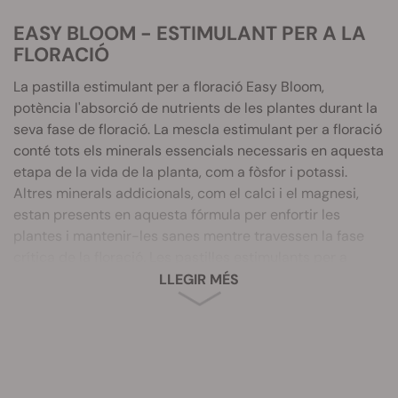
EASY BLOOM - ESTIMULANT PER A LA
FLORACIÓ
La pastilla estimulant per a floració Easy Bloom,
potència l'absorció de nutrients de les plantes durant la
seva fase de floració. La mescla estimulant per a floració
conté tots els minerals essencials necessaris en aquesta
etapa de la vida de la planta, com a fòsfor i potassi.
Altres minerals addicionals, com el calci i el magnesi,
estan presents en aquesta fórmula per enfortir les
plantes i mantenir-les sanes mentre travessen la fase
crítica de la floració. Les pastilles estimulants per a
floració Easy Bloom són un potenciador únic per a una
LLEGIR MÉS
floració més ràpida, collites superiors i flors denses!
La pastilla estimulant de la floració és un suplement
nutritiu especial. Aquest producte per a la floració
obtindrà els millors resultats en combinar-se amb un
fertilitzant multiusos per a l'etapa de floració. Els pellets