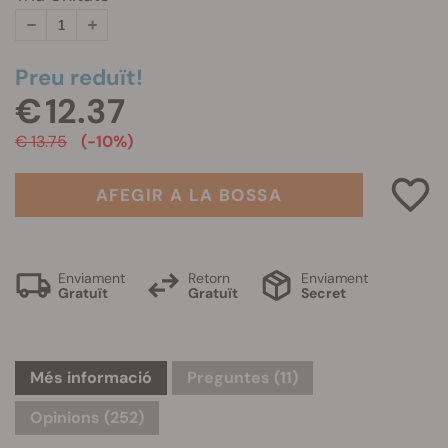
Preu reduït!
€ 12.37
€ 13.75
(-10%)
AFEGIR A LA BOSSA
Enviament
Retorn
Enviament
Gratuït
Gratuït
Secret
Més informació
Preguntes
(11)
Opinions (252)