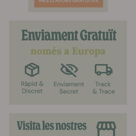
aquest últim període només hauries de regar les teves
plantes amb aigua normal per eliminar qualsevol
fertilitzant residual en els cabdells.
Aconsellem no emmagatzemar la mescla estimulant per
a floració Easy Bloom durant més de 10 dies. Després
d'aquest termini, hauries de preparar una nova mescla
amb aigua fresca.
Les pastilles estimulants per a floració Easy Bloom estan
disponibles en packs de 5 pastilles.
COM USAR LA PASTILLA ESTIMULANT PER A
FLORACIÓ EASY BLOOM
Comença a usar la pastilla estimulant per a floració
Easy Bloom una vegada la floració ha començat.
Dissol una pastilla estimulant per a floració en 5-8
litres d'aigua i la teva mescla estarà llista.
Usa la mescla potenciadora de la floració Easy
Bloom per regar les teves plantes sovint fins 2