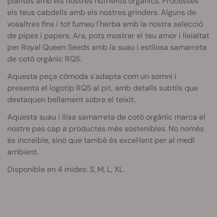
plantes amb els nostres nutrients orgànics. Processes
els teus cabdells amb els nostres grinders. Alguns de
vosaltres fins i tot fumeu l'herba amb la nostra selecció
de pipes i papers. Ara, pots mostrar el teu amor i lleialtat
per Royal Queen Seeds amb la suau i estilosa samarreta
de cotó orgànic RQS.
Aquesta peça còmoda s'adapta com un somni i
presenta el logotip RQS al pit, amb detalls subtils que
destaquen bellament sobre el teixit.
Aquesta suau i llisa samarreta de cotó orgànic marca el
nostre pas cap a productes més sostenibles. No només
és increïble, sinó que també és excel·lent per al medi
ambient.
Disponible en 4 mides: S, M, L, XL.