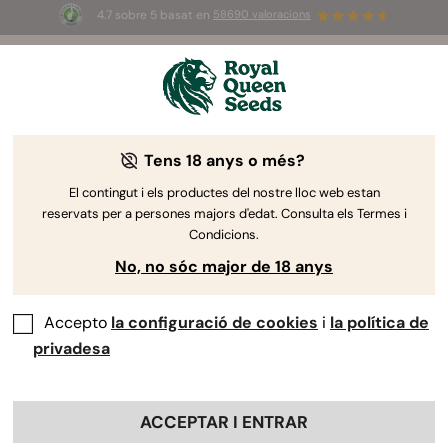
4.7 sobre 5 basat en
58690 valoracions
🎁
3 llavors White Widow Auto
GRATIS pels
primers 100 que utilitzin el codi
AUGUST26 🌿
Tens 18 anys o més?
El contingut i els productes del nostre lloc web estan
reservats per a persones majors d'edat. Consulta els Termes i
Condicions.
No, no sóc major de 18 anys
Accepto
la configuració de cookies
i
la política de
privadesa
ACCEPTAR I ENTRAR