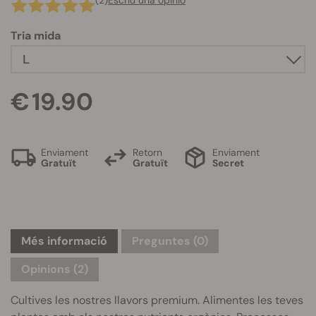
(2)
Escriu una opinió
Tria mida
€ 19.90
Enviament
Retorn
Enviament
Gratuït
Gratuït
Secret
Més informació
Preguntes
(0)
Opinions (2)
Cultives les nostres llavors premium. Alimentes les teves