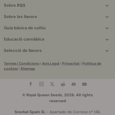
helpful
Sobre RQS
info
Sobre les llavors
Guia bàsica de cultiu
Educació cannàbica
Selecció de llavors
Termes i Condicions
|
Avis Legal
|
Privacitat
|
Política de
cookies
|
Sitemap
© Royal Queen Seeds, 2026. All rights
reserved
Snorkel Spain SL
- Apartado de Correos nº 146,