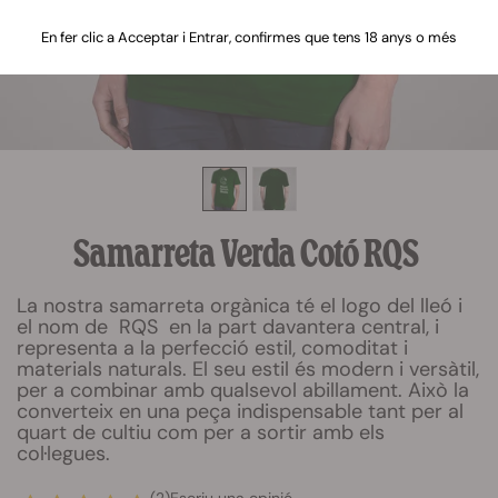
En fer clic a Acceptar i Entrar, confirmes que tens 18 anys o més
Samarreta Verda Cotó RQS
La nostra samarreta orgànica té el logo del lleó i
el nom de RQS en la part davantera central, i
representa a la perfecció estil, comoditat i
materials naturals. El seu estil és modern i versàtil,
per a combinar amb qualsevol abillament. Això la
converteix en una peça indispensable tant per al
quart de cultiu com per a sortir amb els
col·legues.