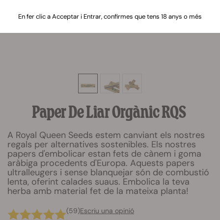
En fer clic a Acceptar i Entrar, confirmes que tens 18 anys o més
Paper De Liar Orgànic RQS
A Royal Queen Seeds estem canviant els nostres
regals per alternatives sostenibles. Els nostres
papers d'embolicar estan fets de cànem i goma
aràbiga procedents d'Europa. Aquests papers
ultralleugers i sense blanquejar són de combustió
lenta, oferint calades suaus. Embolica la teva
herba amb material fet de la mateixa planta!
(59)
Escriu una opinió