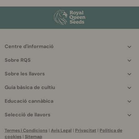
Centre d'informació
More
helpful
Sobre RQS
info
Sobre les llavors
Guia bàsica de cultiu
Educació cannàbica
Selecció de llavors
Termes i Condicions
|
Avis Legal
|
Privacitat
|
Política de
cookies
|
Sitemap