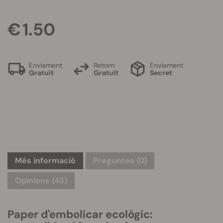
€ 1.50
Enviament
Retorn
Enviament
Gratuït
Gratuït
Secret
Més informació
Preguntes
(0)
Opinions (43)
Paper d'embolicar ecològic: