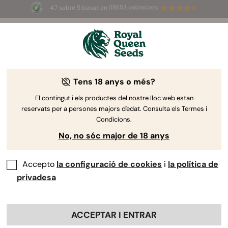
4.7 sobre 5 basat en
58653 valoracions
☀️
Summer Sales
: ¡Hasta un 50%
de descuento! ⏤
Compra ya
🛍️
Tens 18 anys o més?
El contingut i els productes del nostre lloc web estan
reservats per a persones majors d'edat. Consulta els Termes i
Condicions.
No, no sóc major de 18 anys
Accepto
la configuració de cookies
i
la política de
privadesa
ACCEPTAR I ENTRAR