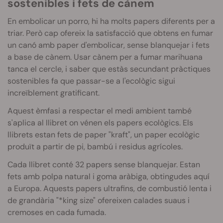
sostenibles i fets de cànem
En embolicar un porro, hi ha molts papers diferents per a
triar. Però cap ofereix la satisfacció que obtens en fumar
un canó amb paper d'embolicar, sense blanquejar i fets
a base de cànem. Usar cànem per a fumar marihuana
tanca el cercle, i saber que estàs secundant pràctiques
sostenibles fa que passar-se a l'ecològic sigui
increïblement gratificant.
Aquest èmfasi a respectar el medi ambient també
s'aplica al llibret on vénen els papers ecològics. Els
llibrets estan fets de paper "kraft", un paper ecològic
produït a partir de pi, bambú i residus agrícoles.
Cada llibret conté 32 papers sense blanquejar. Estan
fets amb polpa natural i goma aràbiga, obtingudes aquí
a Europa. Aquests papers ultrafins, de combustió lenta i
de grandària "*king size" ofereixen calades suaus i
cremoses en cada fumada.