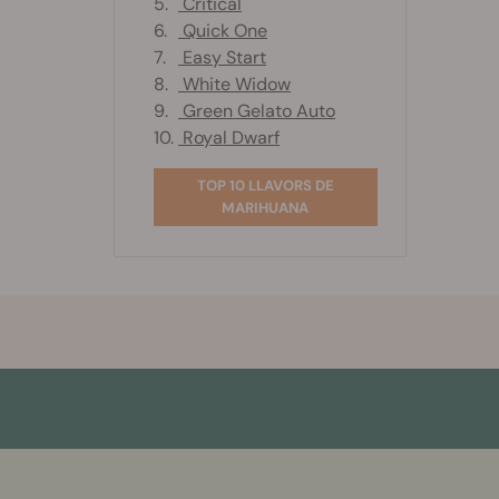
5.
Critical
6.
Quick One
7.
Easy Start
8.
White Widow
9.
Green Gelato Auto
10.
Royal Dwarf
TOP 10 LLAVORS DE
MARIHUANA