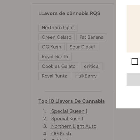
LLavors de cànnabis RQS
Northern Light
Green Gelato
Fat Banana
OG Kush
Sour Diesel
Royal Gorilla
Cookies Gelato
critical
Royal Runtz
HulkBerry
Top 10 Llavors De Cannabis
1.
Special Queen 1
2.
Special Kush 1
3.
Northern Light Auto
4.
OG Kush