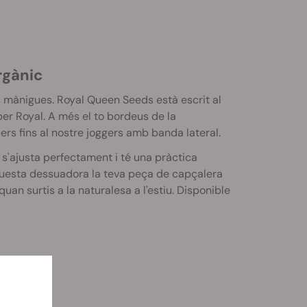
rgànic
s mànigues. Royal Queen Seeds està escrit al
s per Royal. A més el to bordeus de la
s fins al nostre joggers amb banda lateral.
s'ajusta perfectament i té una pràctica
aquesta dessuadora la teva peça de capçalera
uan surtis a la naturalesa a l'estiu. Disponible