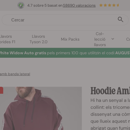
4.7 sobre 5 basat en
58690 valoracions
Col-
Llavors
Llavors
Mix Packs
lecció
Cu
brides F1
Tyson 2.0
llavors
hite Widow Auto gratis
pels primers 100 que utilitzin el codi
AUGUST
amb banda lateral
Hoodie Amb
Hi ha un senyal a 
collint: els trico
dissenyat una cò
que llueix aquest 
abrigat quan fumis 