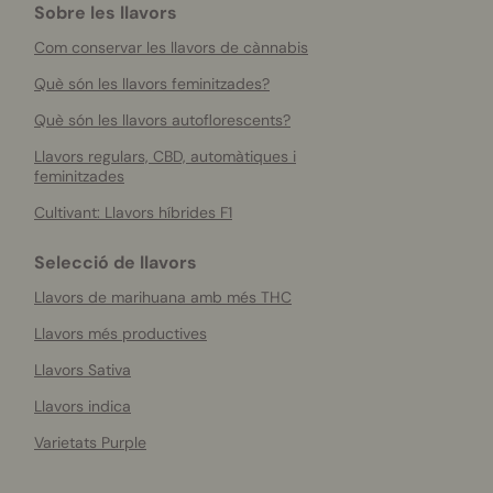
Sobre les llavors
Com conservar les llavors de cànnabis
Què són les llavors feminitzades?
Què són les llavors autoflorescents?
Llavors regulars, CBD, automàtiques i
feminitzades
Cultivant: Llavors híbrides F1
Selecció de llavors
Llavors de marihuana amb més THC
Llavors més productives
Llavors Sativa
Llavors indica
Varietats Purple