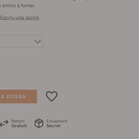
s amics a fumar.
)
Escriu una opinió
LA BOSSA
Retorn
Enviament
Gratuït
Secret