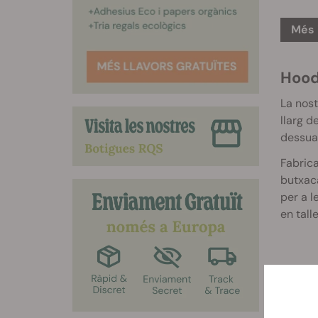
Més 
Hood
La nost
llarg d
dessuad
Fabrica
butxaca
per a l
en tall