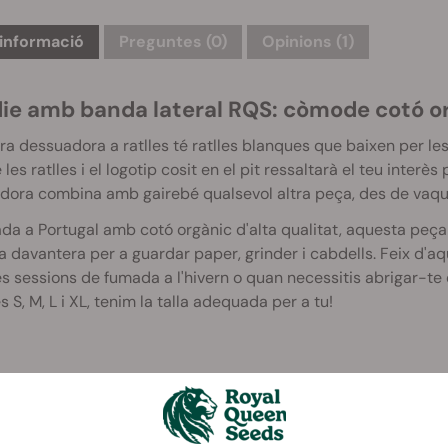
informació
Preguntes
(0)
Opinions (1)
ie amb banda lateral RQS: còmode cotó o
ra dessuadora a ratlles té ratlles blanques que baixen per le
e les ratlles i el logotip cosit en el pit ressaltarà el teu interè
ora combina amb gairebé qualsevol altra peça, des de vaquer
da a Portugal amb cotó orgànic d'alta qualitat, aquesta peça 
 davantera per a guardar paper, grinder i cabdells. Feix d'
es sessions de fumada a l'hivern o quan necessitis abrigar-te q
es S, M, L i XL, tenim la talla adequada per a tu!