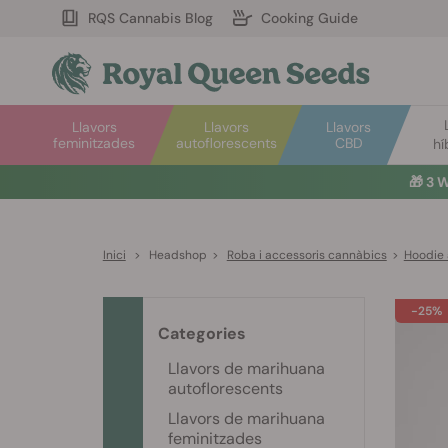
RQS Cannabis Blog
Cooking Guide
Llavors
Llavors
Llavors
feminitzades
autoflorescents
CBD
hí
🎁
3 W
Inici
>
Headshop
>
Roba i accessoris cannàbics
>
Hoodie 
-25%
Categories
Llavors de marihuana
autoflorescents
Llavors de marihuana
feminitzades