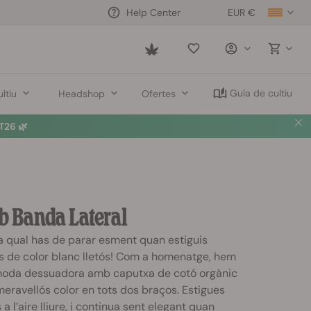
EUR €
Help Center
Saved
items
Guía de cultiu
ltiu
Headshop
Ofertes
26 🌿
 Banda Lateral
la qual has de parar esment quan estiguis
mes de color blanc lletós! Com a homenatge, hem
moda dessuadora amb caputxa de cotó orgànic
meravellós color en tots dos braços. Estigues
a l’aire lliure, i continua sent elegant quan