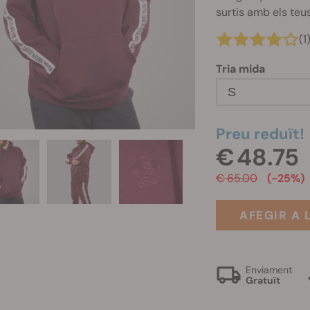
surtis amb els teu
(1
Tria mida
S
Preu reduït!
€ 48.75
€ 65.00
(-25%)
AFEGIR A 
Enviament
Gratuït