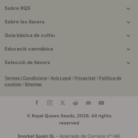
helpful
Sobre RQS
info
Sobre les llavors
Guia bàsica de cultiu
Educació cannàbica
Selecció de llavors
Termes i Condicions
|
Avis Legal
|
Privacitat
|
Política de
cookies
|
Sitemap
© Royal Queen Seeds, 2026. All rights
reserved
Snorkel Spain SL
- Apartado de Correos nº 146,