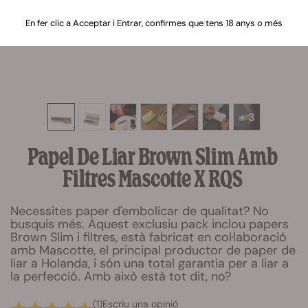
En fer clic a Acceptar i Entrar, confirmes que tens 18 anys o més
+ 3
Papel De Liar Brown Slim Amb
Filtres Mascotte X RQS
Necessites paper d'embolicar de qualitat? No
busquis més. Aquest exclusiu pack inclou papers
Brown Slim i filtres, està fabricat en col·laboració
amb Mascotte, el principal productor de paper de
liar a Holanda, i són una total garantia per a liar a
la perfecció. Amb això està tot dit, no?
(1)
Escriu una opinió