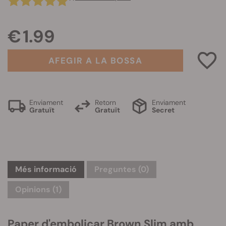
€ 1.99
AFEGIR A LA BOSSA
Enviament
Retorn
Enviament
Gratuït
Gratuït
Secret
Més informació
Preguntes
(0)
Opinions (1)
Paper d'embolicar Brown Slim amb