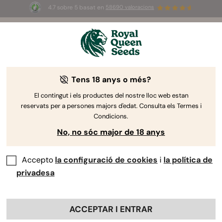
4.7 sobre 5 basat en
58690 valoracions
🎁
3 llavors White Widow Auto
GRATIS pels
primers 100 que utilitzin el codi
AUGUST26 🌿
Tens 18 anys o més?
El contingut i els productes del nostre lloc web estan
reservats per a persones majors d'edat. Consulta els Termes i
Condicions.
No, no sóc major de 18 anys
Accepto
la configuració de cookies
i
la política de
privadesa
ACCEPTAR I ENTRAR