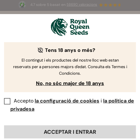
4.7 sobre 5 basat en
58690 valoracions
🎁
3 llavors White Widow Auto
GRATIS pels
primers 100 que utilitzin el codi
AUGUST26 🌿
Tens 18 anys o més?
El contingut i els productes del nostre lloc web estan
reservats per a persones majors d'edat. Consulta els Termes i
Condicions.
No, no sóc major de 18 anys
Accepto
la configuració de cookies
i
la política de
privadesa
ACCEPTAR I ENTRAR