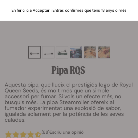
En fer clic a Acceptar i Entrar, confirmes que tens 18 anys o més
Pipa RQS
Aquesta pipa, que llueix el prestigiós logo de Royal
Queen Seeds, és molt més que un simple
accessori per fumar. Si vols un efecte més, no
busquis més. La pipa Steamroller ofereix al
fumador experimentat una explosió de sabor,
igualada solament per la potència de les seves
calades.
(88)
Escriu una opinió