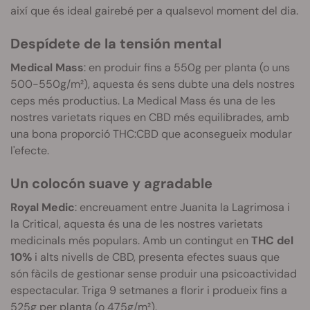
així que és ideal gairebé per a qualsevol moment del dia.
Despídete de la tensión mental
Medical Mass
: en produir fins a 550g per planta (o uns
500-550g/m²), aquesta és sens dubte una dels nostres
ceps més productius. La Medical Mass és una de les
nostres varietats riques en CBD més equilibrades, amb
una bona proporció THC:CBD que aconsegueix modular
l'efecte.
Un colocón suave y agradable
Royal Medic
: encreuament entre Juanita la Lagrimosa i
la Critical, aquesta és una de les nostres varietats
medicinals més populars. Amb un contingut en
THC del
10%
i alts nivells de CBD, presenta efectes suaus que
són fàcils de gestionar sense produir una psicoactividad
espectacular. Triga 9 setmanes a florir i produeix fins a
525g per planta (o 475g/m²).