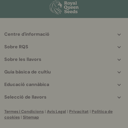
Centre d'informació
More
helpful
Sobre RQS
info
Sobre les llavors
Guia bàsica de cultiu
Educació cannàbica
Selecció de llavors
Termes i Condicions
|
Avis Legal
|
Privacitat
|
Política de
cookies
|
Sitemap