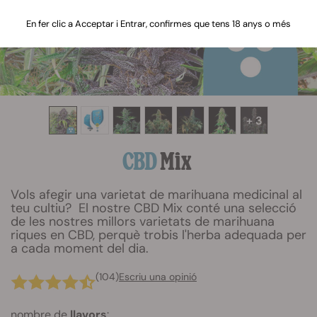
En fer clic a Acceptar i Entrar, confirmes que tens 18 anys o més
+ 3
CBD
Mix
Vols afegir una varietat de marihuana medicinal al
teu cultiu? El nostre CBD Mix conté una selecció
de les nostres millors varietats de marihuana
riques en CBD, perquè trobis l'herba adequada per
a cada moment del dia.
(104)
Escriu una opinió
nombre de
llavors
: