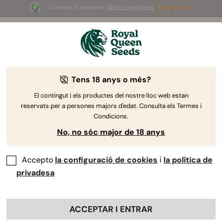
4.7 sobre 5 basat en
58690 valoracions
🎁
3 llavors White Widow Auto
GRATIS pels
primers 100 que utilitzin el codi
AUGUST26 🌿
Tens 18 anys o més?
El contingut i els productes del nostre lloc web estan
reservats per a persones majors d'edat. Consulta els Termes i
Condicions.
No, no sóc major de 18 anys
Accepto
la configuració de cookies
i
la política de
privadesa
ACCEPTAR I ENTRAR