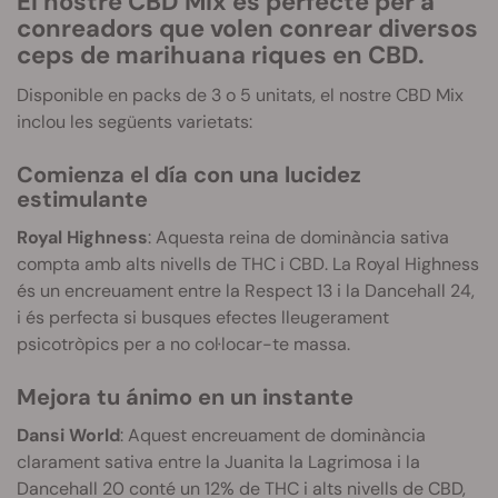
El nostre CBD Mix és perfecte per a
conreadors que volen conrear diversos
ceps de marihuana riques en CBD.
Disponible en packs de 3 o 5 unitats, el nostre CBD Mix
inclou les següents varietats:
Comienza el día con una lucidez
estimulante
Royal Highness
: Aquesta reina de dominància sativa
compta amb alts nivells de THC i CBD. La Royal Highness
és un encreuament entre la Respect 13 i la Dancehall 24,
i és perfecta si busques efectes lleugerament
psicotròpics per a no col·locar-te massa.
Mejora tu ánimo en un instante
Dansi World
: Aquest encreuament de dominància
clarament sativa entre la Juanita la Lagrimosa i la
Dancehall 20 conté un 12% de THC i alts nivells de CBD,