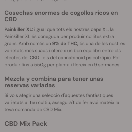
Cosechas enormes de cogollos ricos en
CBD
Painkiller XL
: iIgual que tots els nostres ceps XL, la
Painkiller XL és coneguda per produir collites extra
grans. Amb només un
9% de THC,
és una de les nostres
varietats més suaus i ofereix un bon equilibri entre els
efectes del CBD i els del cannabinoid psicotròpic. Pot
produir fins a 550g per planta i floreix en 9 setmanes.
Mezcla y combina para tener unas
reservas variadas
Si vols afegir una selecció d'aquestes fantàstiques
varietats al teu cultiu, assegura't de fer avui mateix la
teva comanda de CBD Mix.
CBD Mix Pack