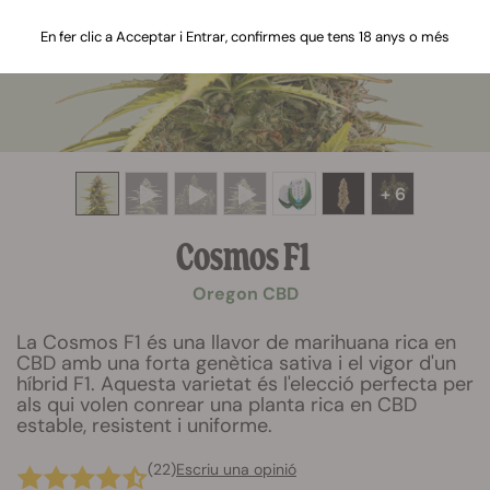
En fer clic a Acceptar i Entrar, confirmes que tens 18 anys o més
+ 6
Cosmos F1
Oregon CBD
La Cosmos F1 és una llavor de marihuana rica en
CBD amb una forta genètica sativa i el vigor d'un
híbrid F1. Aquesta varietat és l'elecció perfecta per
als qui volen conrear una planta rica en CBD
estable, resistent i uniforme.
(22)
Escriu una opinió