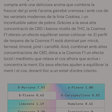
compta amb una deliciosa aroma que combina la
frescor del pi amb l'aroma gairebé cremosa i amb cos de
les varietats modernes de la línia Cookies, i un
inconfusible sabor de pebre. Gràcies a la seva alta
concentració de CBD i baixos nivells de THC, la Cosmos
F1 ofereix un efecte equilibrat sense col·locar-te. El perfil
de terpens de la Cosmos F1 està dominat per mircè,
farnesè, limonè, pinè i cariofilè. Això, combinat amb altes
concentracions de CBD, dóna a la Cosmos F1 un efecte
lúcid i meditatiu que relaxa el cos alhora que activa i
concentra la ment. Els seus efectes ajuden a equilibrar la
ment i el cos, donant lloc a un estat d'ordre còsmic.