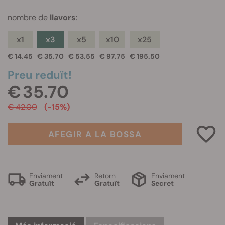
nombre de
llavors
:
x1
x3
x5
x10
x25
€ 14.45
€ 35.70
€ 53.55
€ 97.75
€ 195.50
Preu reduït!
€ 35.70
€ 42.00
(-15%)
AFEGIR A LA BOSSA
Enviament
Retorn
Enviament
Gratuït
Gratuït
Secret