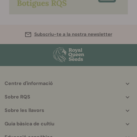
Subscriu-te a la nostra newsletter
Centre d'informació
More
helpful
Sobre RQS
info
Sobre les llavors
Guia bàsica de cultiu