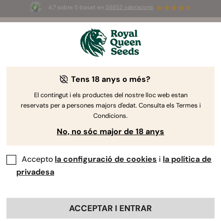
4.7 sobre 5 basat en
58653 valoracions
☀️
Summer Sales
: ¡Hasta un 50%
de descuento! ⏤
Compra ya
🛍️
Tens 18 anys o més?
-15%
El contingut i els productes del nostre lloc web estan
reservats per a persones majors d'edat. Consulta els Termes i
Condicions.
No, no sóc major de 18 anys
Accepto
la configuració de cookies
i
la política de
privadesa
ACCEPTAR I ENTRAR