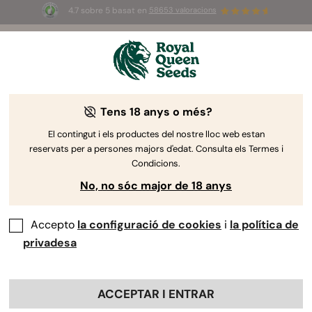
4.7 sobre 5 basat en
58653 valoracions
☀️
Summer Sales
: ¡Hasta un 50%
de descuento! ⏤
Compra ya
🛍️
Tens 18 anys o més?
El contingut i els productes del nostre lloc web estan
reservats per a persones majors d'edat. Consulta els Termes i
Condicions.
No, no sóc major de 18 anys
Accepto
la configuració de cookies
i
la política de
privadesa
ACCEPTAR I ENTRAR