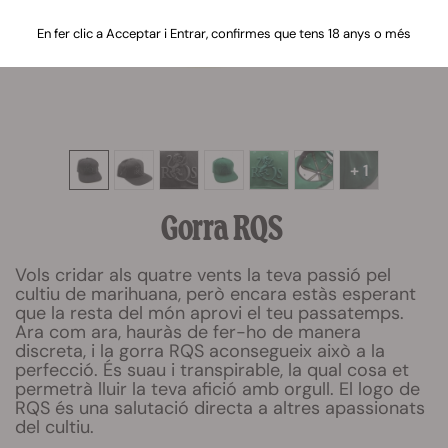
En fer clic a Acceptar i Entrar, confirmes que tens 18 anys o més
+ 1
Gorra RQS
Vols cridar als quatre vents la teva passió pel
cultiu de marihuana, però encara estàs esperant
que la resta del món aprovi el teu passatemps.
Ara com ara, hauràs de fer-ho de manera
discreta, i la gorra RQS aconsegueix això a la
perfecció. És suau i transpirable, la qual cosa et
permetrà lluir la teva afició amb orgull. El logo de
RQS és una salutació directa a altres apassionats
del cultiu.