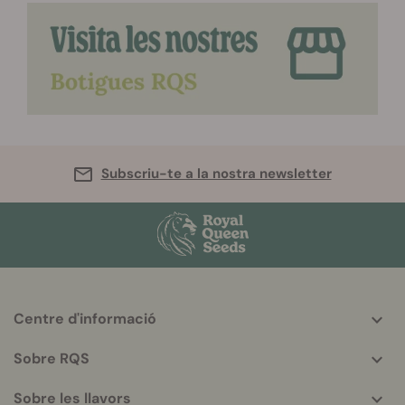
Subscriu-te a la nostra newsletter
Centre d'informació
More
helpful
Sobre RQS
info
Sobre les llavors