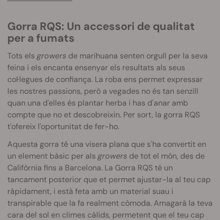
Gorra RQS: Un accessori de qualitat
per a fumats
Tots els
growers
de marihuana senten orgull per la seva
feina i els encanta ensenyar els resultats als seus
col·legues de confiança. La roba ens permet expressar
les nostres passions, però a vegades no és tan senzill
quan una d'elles és plantar herba i has d'anar amb
compte que no et descobreixin. Per sort, la gorra RQS
t'ofereix l'oportunitat de fer-ho.
Aquesta gorra té una visera plana que s'ha convertit en
un element bàsic per als
growers
de tot el món, des de
Califòrnia fins a Barcelona. La Gorra RQS té un
tancament posterior que et permet ajustar-la al teu cap
ràpidament, i està feta amb un material suau i
transpirable que la fa realment còmoda. Amagarà la teva
cara del sol en climes càlids, permetent que el teu cap