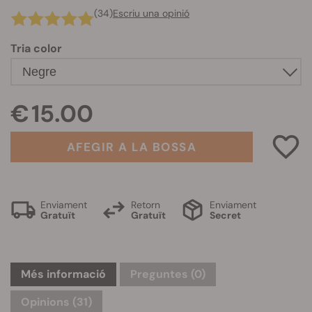
(34)
Escriu una opinió
Tria color
€ 15.00
AFEGIR A LA BOSSA
Enviament
Retorn
Enviament
Gratuït
Gratuït
Secret
Més informació
Preguntes
(0)
Opinions (31)