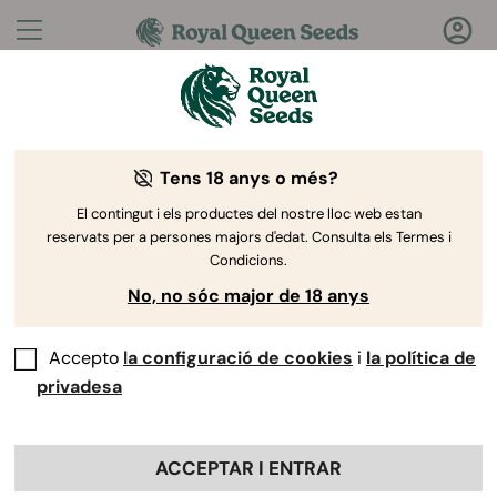
Preguntes?
Respostes!
Tens 18 anys o més?
Benvingut al Royal Queen Seeds Help Center
El contingut i els productes del nostre lloc web estan
reservats per a persones majors d'edat. Consulta els Termes i
Condicions.
No, no sóc major de 18 anys
Accepto
la configuració de cookies
i
la política de
Help Center
>
Productes i
Back
Cultiu
>
Genètica
privadesa
ACCEPTAR I ENTRAR