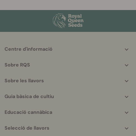
More
Centre d'informació
helpful
info
Sobre RQS
Sobre les llavors
Guia bàsica de cultiu
Educació cannàbica
Selecció de llavors