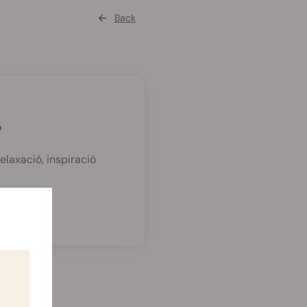
Back
?
elaxació, inspiració