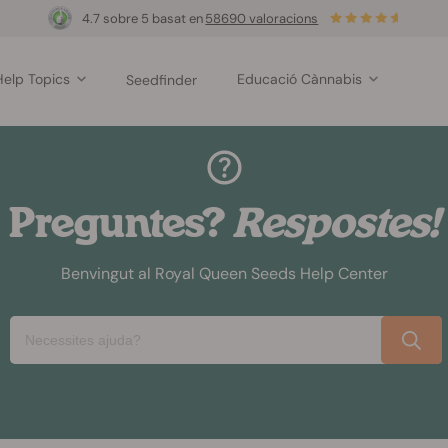
4.7 sobre 5 basat en
58690 valoracions
Help Topics
Educació Cànnabis
Seedfinder
Preguntes?
Respostes!
Benvingut al Royal Queen Seeds Help Center