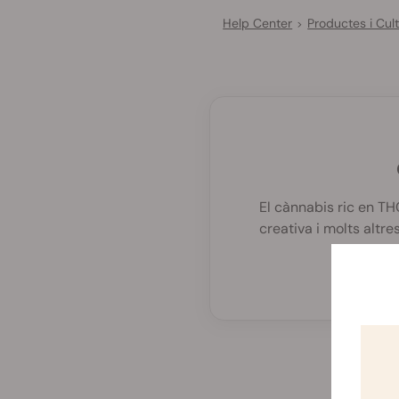
Help Center
Productes i Cult
>
El cànnabis ric en TH
creativa i molts altre