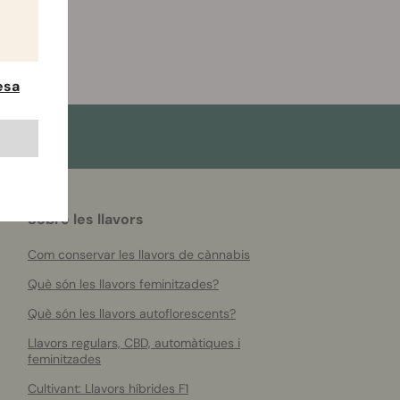
esa
Sobre les llavors
Com conservar les llavors de cànnabis
Què són les llavors feminitzades?
Què són les llavors autoflorescents?
Llavors regulars, CBD, automàtiques i
feminitzades
Cultivant: Llavors híbrides F1