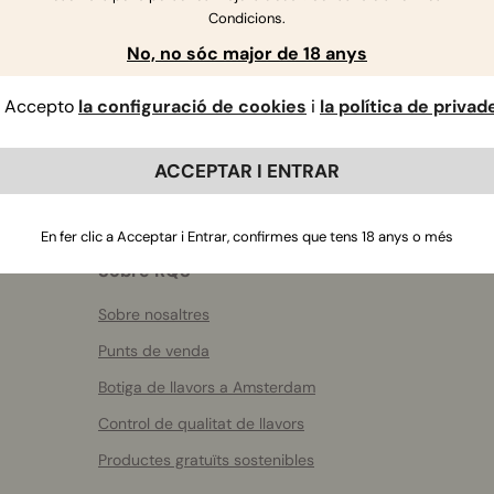
Condicions.
No, no sóc major de 18 anys
Accepto
la configuració de cookies
i
la política de privad
ACCEPTAR I ENTRAR
En fer clic a Acceptar i Entrar, confirmes que tens 18 anys o més
Sobre RQS
Sobre nosaltres
Punts de venda
Botiga de llavors a Amsterdam
Control de qualitat de llavors
Productes gratuïts sostenibles