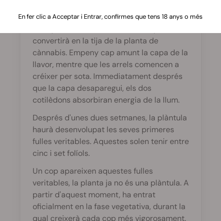
En algun moment, de la llavor emergirà una
En fer clic a Acceptar i Entrar, confirmes que tens 18 anys o més
arrel pivotant blanca. Amb el temps, es
convertirà en la tija de la planta de
cànnabis. Empeny cap amunt la capa de la
llavor, mentre que les arrels comencen a
créixer per sota. Immediatament després
que la capa desaparegui, els dos
cotilèdons absorbiran energia de la llum.
Després d'unes dues setmanes, la plàntula
haurà desenvolupat les seves primeres
fulles veritables. Aquestes solen tenir entre
cinc i set folíols.
Un cop apareixen aquestes fulles
veritables, la planta ja no és una plàntula. A
partir d'aquest moment, ha entrat
oficialment en la fase vegetativa, durant la
qual creixerà cada cop més vigorosament.