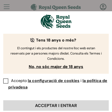
Preguntes?
Respostes!
Tens 18 anys o més?
Benvingut al Royal Queen Seeds Help Center
El contingut i els productes del nostre lloc web estan
reservats per a persones majors d'edat. Consulta els Termes i
Condicions.
No, no sóc major de 18 anys
Accepto
la configuració de cookies
i
la política de
Help Center
>
Productes i
Back
Cultiu
>
Germinació
>
privadesa
Quan acaba la fase de
ACCEPTAR I ENTRAR
germinació?