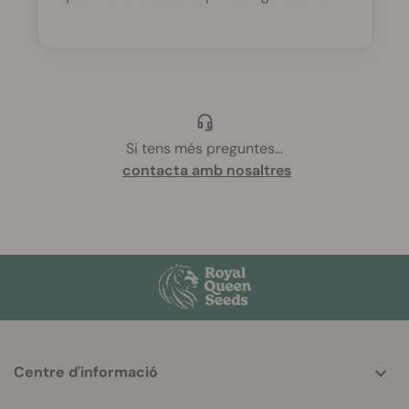
Si tens més preguntes
...
contacta amb nosaltres
More
Centre d'informació
helpful
info