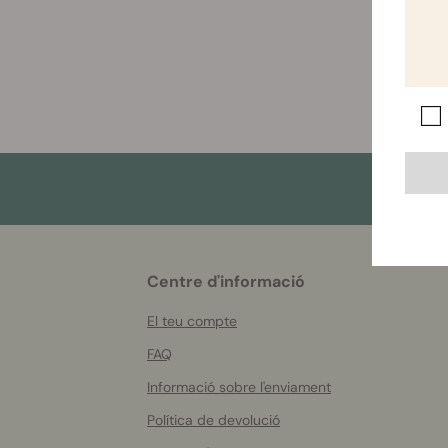
More
Centre d'informació
helpful
info
El teu compte
FAQ
Informació sobre l'enviament
Política de devolució