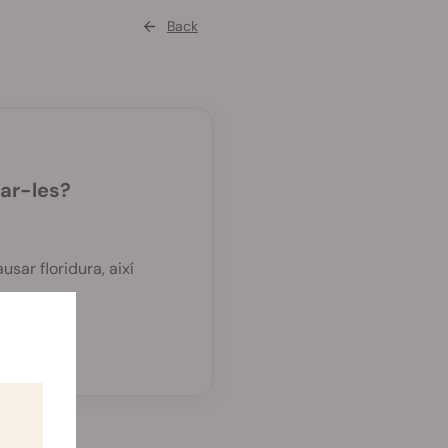
Back
tar-les?
usar floridura, així