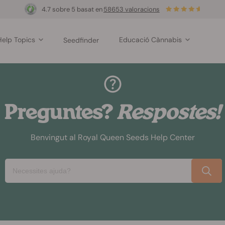
4.7 sobre 5 basat en
58653 valoracions
Help Topics
Educació Cànnabis
Seedfinder
Preguntes?
Respostes!
Benvingut al Royal Queen Seeds Help Center