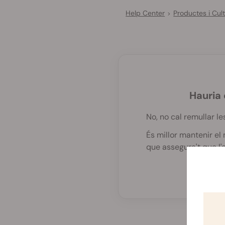
Help Center
Productes i Cult
>
Hauria 
No, no cal remullar l
És millor mantenir el 
que assegura't que l'