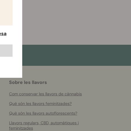
esa
Sobre les llavors
Com conservar les llavors de cànnabis
Què són les llavors feminitzades?
Què són les llavors autoflorescents?
Llavors regulars, CBD, automàtiques i
feminitzades