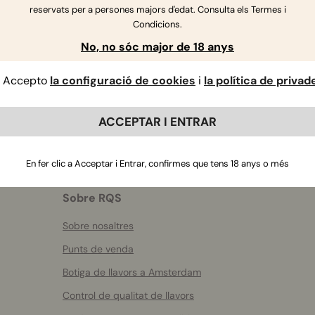
reservats per a persones majors d'edat. Consulta els Termes i
Si tens més preguntes
,
contacta amb nosaltres
Condicions.
No, no sóc major de 18 anys
Accepto
la configuració de cookies
i
la política de privad
ACCEPTAR I ENTRAR
En fer clic a Acceptar i Entrar, confirmes que tens 18 anys o més
Sobre RQS
Sobre nosaltres
Punts de venda
Botiga de llavors a Amsterdam
Control de qualitat de llavors