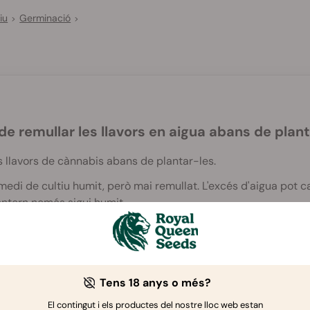
iu
Germinació
>
>
de remullar les llavors en aigua abans de plan
es llavors de cànnabis abans de plantar-les.
medi de cultiu humit, però mai remullat. L'excés d'aigua pot ca
entorn només sigui humit.
Tens 18 anys o més?
El contingut i els productes del nostre lloc web estan