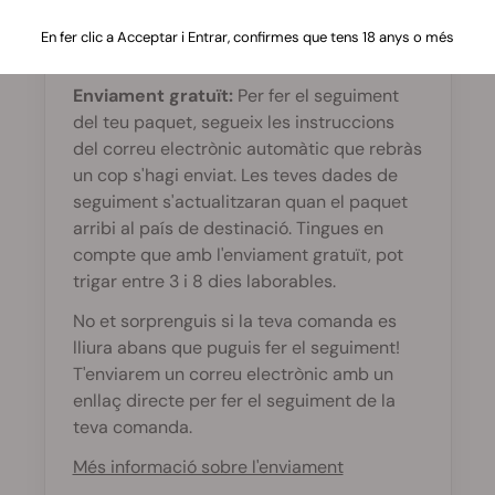
Sí, pots. Veuràs un temps de lliurament
En fer clic a Acceptar i Entrar, confirmes que tens 18 anys o més
estimat quan fas la comanda.
Enviament gratuït:
Per fer el seguiment
del teu paquet, segueix les instruccions
del correu electrònic automàtic que rebràs
un cop s'hagi enviat. Les teves dades de
seguiment s'actualitzaran quan el paquet
arribi al país de destinació. Tingues en
compte que amb l'enviament gratuït, pot
trigar entre 3 i 8 dies laborables.
No et sorprenguis si la teva comanda es
lliura abans que puguis fer el seguiment!
T'enviarem un correu electrònic amb un
enllaç directe per fer el seguiment de la
teva comanda.
Més informació sobre l'enviament