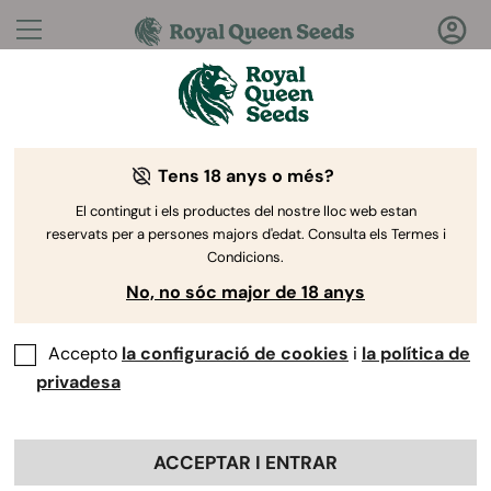
Preguntes?
Respostes!
Tens 18 anys o més?
Benvingut al Royal Queen Seeds Help Center
El contingut i els productes del nostre lloc web estan
reservats per a persones majors d'edat. Consulta els Termes i
Condicions.
No, no sóc major de 18 anys
Accepto
la configuració de cookies
i
la política de
Help Center
>
Enviament
>
Back
privadesa
Puc fer el seguiment del meu
ACCEPTAR I ENTRAR
paquet?