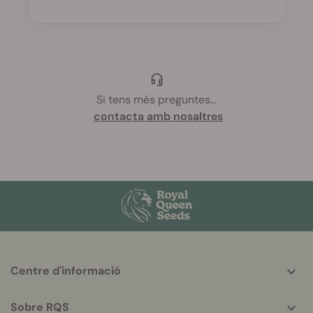
Si tens més preguntes
...
contacta amb nosaltres
More
Centre d'informació
helpful
info
Sobre RQS