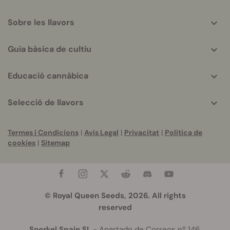
Sobre les llavors
Guia bàsica de cultiu
Educació cannàbica
Selecció de llavors
Termes i Condicions
|
Avis Legal
|
Privacitat
|
Política de
cookies
|
Sitemap
© Royal Queen Seeds, 2026. All rights
reserved
Snorkel Spain SL
- Apartado de Correos nº 146,