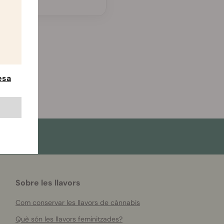
esa
Sobre les llavors
Com conservar les llavors de cànnabis
Què són les llavors feminitzades?