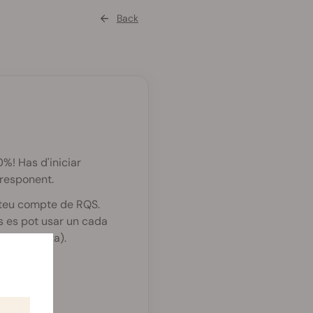
Back
%! Has d'iniciar
rresponent.
 teu compte de RQS.
 es pot usar un cada
ntitat fixa).
rebaixats.