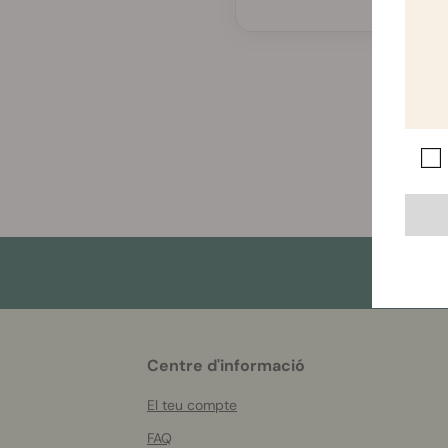
More
Centre d'informació
helpful
info
El teu compte
FAQ