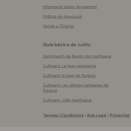
Informació sobre l'enviament
Política de devolució
Venda a l'Engròs
Guia bàsica de cultiu
Germinació de llavors de marihuana
Cultivant: La fase vegetativa
Cultivant: la fase de floració
Cultivant: Les últimes setmanes de
floració
Cultivant: collir marihuana
Termes i Condicions
|
Avis Legal
|
Privacitat