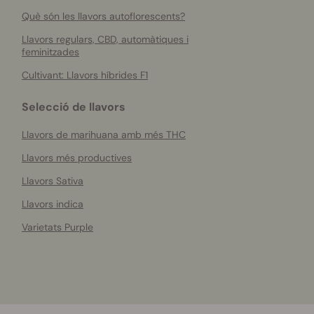
Què són les llavors autoflorescents?
Llavors regulars, CBD, automàtiques i
feminitzades
Cultivant: Llavors híbrides F1
Selecció de llavors
Llavors de marihuana amb més THC
Llavors més productives
Llavors Sativa
Llavors indica
Varietats Purple