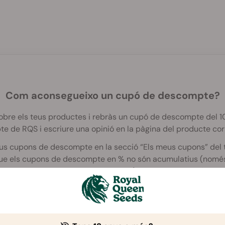
Com aconsegueixo un cupó de descompte?
obre els teus productes i rebràs un cupó de descompte del 10
te de RQS i escriure una opinió en la pàgina del producte co
eus cupons de descompte en la secció “Els meus cupons” del
ue els cupons de descompte en % no són acumulatius (només
en combinar amb cupons de diners (amb descompte d'una qua
escompte no es poden utilitzar en productes o vaporitzadors 