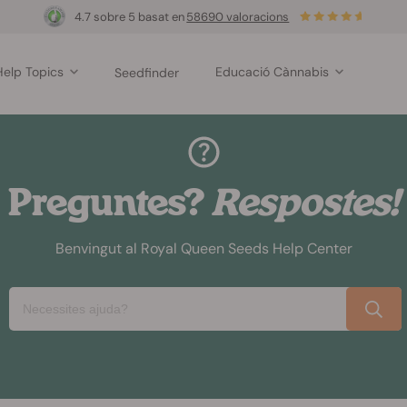
4.7 sobre 5 basat en
58690 valoracions
Help Topics
Educació Cànnabis
Seedfinder
Preguntes?
Respostes!
Benvingut al Royal Queen Seeds Help Center