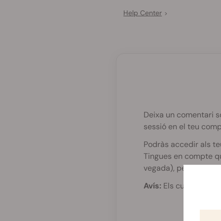
Help Center
>
Deixa un comentari s
sessió en el teu comp
Podràs accedir als t
Tingues en compte q
vegada), però es pod
Avís:
Els cupons de d