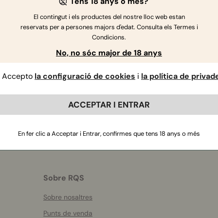
Tens 18 anys o més?
El contingut i els productes del nostre lloc web estan
reservats per a persones majors d'edat. Consulta els Termes i
Condicions.
No, no sóc major de 18 anys
Si tens més preguntes
,
contacta amb nosaltres
Accepto
la configuració de cookies
i
la política de privad
ACCEPTAR I ENTRAR
En fer clic a Acceptar i Entrar, confirmes que tens 18 anys o més
Sobre RQS
Sobre nosaltres
Punts de venda