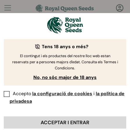
Preguntes?
Respostes!
Tens 18 anys o més?
Benvingut al Royal Queen Seeds Help Center
El contingut i els productes del nostre lloc web estan
reservats per a persones majors d'edat. Consulta els Termes i
Condicions.
No, no sóc major de 18 anys
Accepto
la configuració de cookies
i
la política de
Help
Back
Center
>
Col·laboracions
>
privadesa
Quina diferència hi ha entre el
ACCEPTAR I ENTRAR
Programa de Referències i el