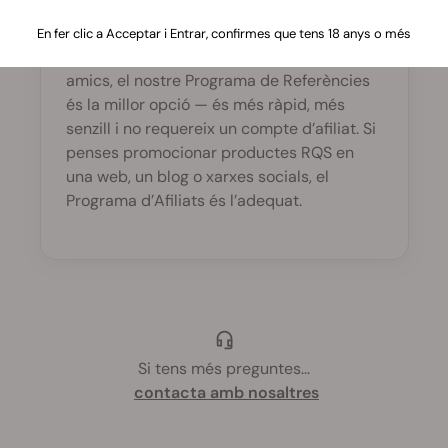
Programa d’Afiliats?
En fer clic a Acceptar i Entrar, confirmes que tens 18 anys o més
Si només vols recomanar-ho a uns quants
amics, el nostre Programa de Referències
és la millor opció — és més ràpid, més
senzill i no requereix un compte d’afiliat. Si
penses promocionar productes RQS en
una web, un blog o xarxes socials, el
Programa d’Afiliats és l’adequat.
Si tens més preguntes
...
contacta amb nosaltres