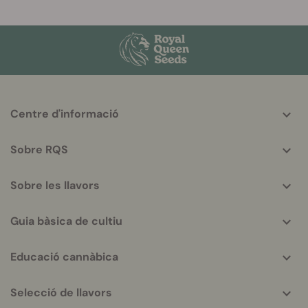
More
Centre d'informació
helpful
info
Sobre RQS
Sobre les llavors
Guia bàsica de cultiu
Educació cannàbica
Selecció de llavors