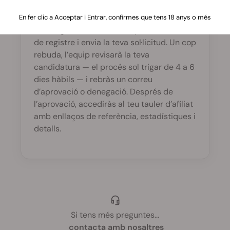
Per unir-t’hi, ves a la pàgina d’inscripció
En fer clic a Acceptar i Entrar, confirmes que tens 18 anys o més
del
Programa d’Afiliats
, omple el formulari
de registre i envia la teva sol·licitud. Un cop
rebuda, l’equip revisarà la teva
candidatura — el procés sol trigar de 4 a 6
dies hàbils — i rebràs un correu
d’aprovació o denegació. Després de
l’aprovació, accediràs al teu tauler d’afiliat
amb enllaços de referència, estadístiques i
detalls.
Si tens més preguntes
...
contacta amb nosaltres