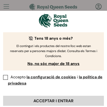
Preguntes?
Respostes!
Tens 18 anys o més?
Benvingut al Royal Queen Seeds Help Center
El contingut i els productes del nostre lloc web estan
reservats per a persones majors d'edat. Consulta els Termes i
Condicions.
No, no sóc major de 18 anys
Accepto
la configuració de cookies
i
la política de
Help
Back
Center
>
Col·laboracions
>
privadesa
Com puc unir-me al programa
ACCEPTAR I ENTRAR
d’afiliats?