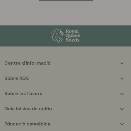
More
Centre d'informació
helpful
info
Sobre RQS
Sobre les llavors
Guia bàsica de cultiu
Educació cannàbica